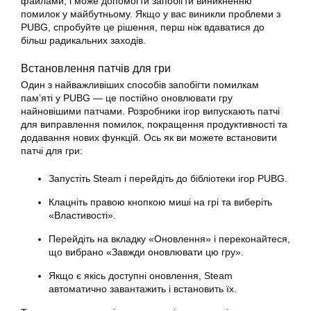
файлами, і може допомогти запобігти виникненню
помилок у майбутньому. Якщо у вас виникли проблеми з
PUBG, спробуйте це рішення, перш ніж вдаватися до
більш радикальних заходів.
Встановлення патчів для гри
Один з найважливіших способів запобігти помилкам
пам’яті у PUBG — це постійно оновлювати гру
найновішими патчами. Розробники ігор випускають патчі
для виправлення помилок, покращення продуктивності та
додавання нових функцій. Ось як ви можете встановити
патчі для гри:
Запустіть Steam і перейдіть до бібліотеки ігор PUBG.
Клацніть правою кнопкою миші на грі та виберіть
«Властивості».
Перейдіть на вкладку «Оновлення» і переконайтеся,
що вибрано «Завжди оновлювати цю гру».
Якщо є якісь доступні оновлення, Steam
автоматично завантажить і встановить їх.