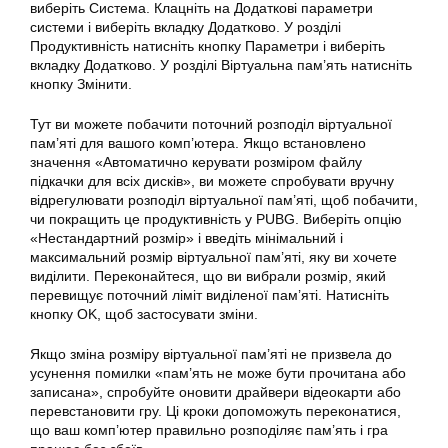
виберіть Система. Клацніть на Додаткові параметри
системи і виберіть вкладку Додатково. У розділі
Продуктивність натисніть кнопку Параметри і виберіть
вкладку Додатково. У розділі Віртуальна пам’ять натисніть
кнопку Змінити.
Тут ви можете побачити поточний розподіл віртуальної
пам’яті для вашого комп’ютера. Якщо встановлено
значення «Автоматично керувати розміром файлу
підкачки для всіх дисків», ви можете спробувати вручну
відрегулювати розподіл віртуальної пам’яті, щоб побачити,
чи покращить це продуктивність у PUBG. Виберіть опцію
«Нестандартний розмір» і введіть мінімальний і
максимальний розмір віртуальної пам’яті, яку ви хочете
виділити. Переконайтеся, що ви вибрали розмір, який
перевищує поточний ліміт виділеної пам’яті. Натисніть
кнопку OK, щоб застосувати зміни.
Якщо зміна розміру віртуальної пам’яті не призвела до
усунення помилки «пам’ять не може бути прочитана або
записана», спробуйте оновити драйвери відеокарти або
перевстановити гру. Ці кроки допоможуть переконатися,
що ваш комп’ютер правильно розподіляє пам’ять і гра