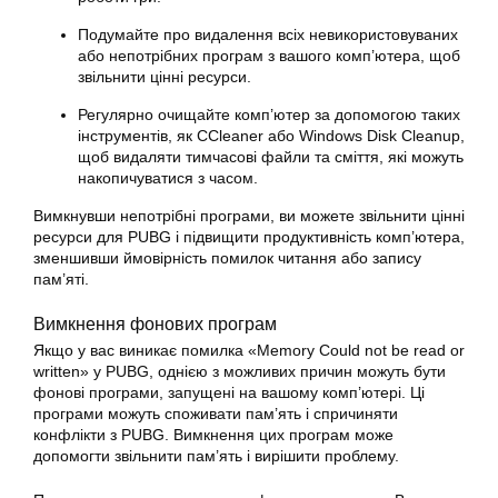
Подумайте про видалення всіх невикористовуваних
або непотрібних програм з вашого комп’ютера, щоб
звільнити цінні ресурси.
Регулярно очищайте комп’ютер за допомогою таких
інструментів, як CCleaner або Windows Disk Cleanup,
щоб видаляти тимчасові файли та сміття, які можуть
накопичуватися з часом.
Вимкнувши непотрібні програми, ви можете звільнити цінні
ресурси для PUBG і підвищити продуктивність комп’ютера,
зменшивши ймовірність помилок читання або запису
пам’яті.
Вимкнення фонових програм
Якщо у вас виникає помилка «Memory Could not be read or
written» у PUBG, однією з можливих причин можуть бути
фонові програми, запущені на вашому комп’ютері. Ці
програми можуть споживати пам’ять і спричиняти
конфлікти з PUBG. Вимкнення цих програм може
допомогти звільнити пам’ять і вирішити проблему.