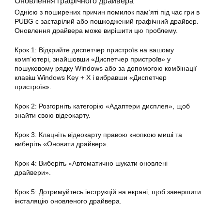
Оновлення графічного драйвера
Однією з поширених причин помилок пам’яті під час гри в
PUBG є застарілий або пошкоджений графічний драйвер.
Оновлення драйвера може вирішити цю проблему.
Крок 1: Відкрийте диспетчер пристроїв на вашому
комп’ютері, знайшовши «Диспетчер пристроїв» у
пошуковому рядку Windows або за допомогою комбінації
клавіш Windows Key + X і вибравши «Диспетчер
пристроїв».
Крок 2: Розгорніть категорію «Адаптери дисплея», щоб
знайти свою відеокарту.
Крок 3: Клацніть відеокарту правою кнопкою миші та
виберіть «Оновити драйвер».
Крок 4: Виберіть «Автоматично шукати оновлені
драйвери».
Крок 5: Дотримуйтесь інструкцій на екрані, щоб завершити
інсталяцію оновленого драйвера.