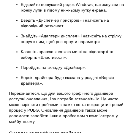
Відкрийте пошуковий рядок Windows, натиснувши на
іконку лупи в лівому нижньому кутку екрана.
Введіть «Диспетчер пристроїв» і натисніть на
відповідний результат.
Знайдіть «Адаптери дисплея» і натисніть на стрілку
поруч з ним, щоб розгорнути параметри.
Клацніть правою кнопкою миші на відеокарті та
виберіть «Властивості».
Перейдіть на вкладку «Драйвер».
Версія драйвера буде вказана у розділі «Версія
драйвера».
Переконайтеся, що для вашого графічного драйвера
доступні оновлення, і за потреби встановіть їх. Це часто
може вирішити проблеми з пам’яттю та покращити ігровий
процес у PUBG. Оновлення драйверів також може
допомогти запобігти іншим проблемам з комп’ютером у
майбутньому.