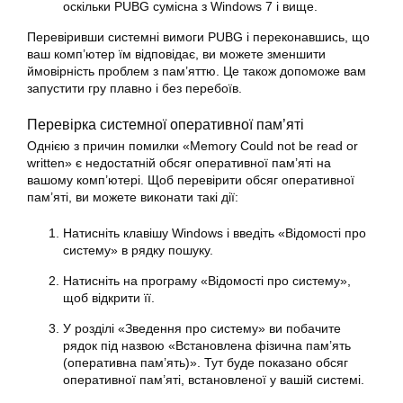
оскільки PUBG сумісна з Windows 7 і вище.
Перевіривши системні вимоги PUBG і переконавшись, що
ваш комп’ютер їм відповідає, ви можете зменшити
ймовірність проблем з пам’яттю. Це також допоможе вам
запустити гру плавно і без перебоїв.
Перевірка системної оперативної пам’яті
Однією з причин помилки «Memory Could not be read or
written» є недостатній обсяг оперативної пам’яті на
вашому комп’ютері. Щоб перевірити обсяг оперативної
пам’яті, ви можете виконати такі дії:
Натисніть клавішу Windows і введіть «Відомості про
систему» в рядку пошуку.
Натисніть на програму «Відомості про систему»,
щоб відкрити її.
У розділі «Зведення про систему» ви побачите
рядок під назвою «Встановлена фізична пам’ять
(оперативна пам’ять)». Тут буде показано обсяг
оперативної пам’яті, встановленої у вашій системі.