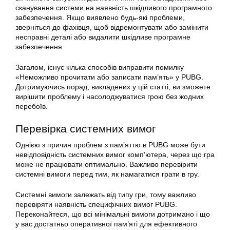
сканування системи на наявність шкідливого програмного
забезпечення. Якщо виявлено будь-які проблеми,
зверніться до фахівця, щоб відремонтувати або замінити
несправні деталі або видалити шкідливе програмне
забезпечення.
Загалом, існує кілька способів виправити помилку
«Неможливо прочитати або записати пам’ять» у PUBG.
Дотримуючись порад, викладених у цій статті, ви зможете
вирішити проблему і насолоджуватися грою без жодних
перебоїв.
Перевірка системних вимог
Однією з причин проблем з пам’яттю в PUBG може бути
невідповідність системних вимог комп’ютера, через що гра
може не працювати оптимально. Важливо перевірити
системні вимоги перед тим, як намагатися грати в гру.
Системні вимоги залежать від типу гри, тому важливо
перевіряти наявність специфічних вимог PUBG.
Переконайтеся, що всі мінімальні вимоги дотримано і що
у вас достатньо оперативної пам’яті для ефективного