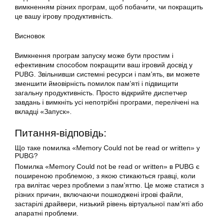
вимкненням різних програм, щоб побачити, чи покращить
це вашу ігрову продуктивність.
Висновок
Вимкнення програм запуску може бути простим і
ефективним способом покращити ваш ігровий досвід у
PUBG. Звільнивши системні ресурси і пам’ять, ви можете
зменшити ймовірність помилок пам’яті і підвищити
загальну продуктивність. Просто відкрийте диспетчер
завдань і вимкніть усі непотрібні програми, перелічені на
вкладці «Запуск».
Питання-відповідь:
Що таке помилка «Memory Could not be read or written» у
PUBG?
Помилка «Memory Could not be read or written» в PUBG є
поширеною проблемою, з якою стикаються гравці, коли
гра вилітає через проблеми з пам’яттю. Це може статися з
різних причин, включаючи пошкоджені ігрові файли,
застарілі драйвери, низький рівень віртуальної пам’яті або
апаратні проблеми.