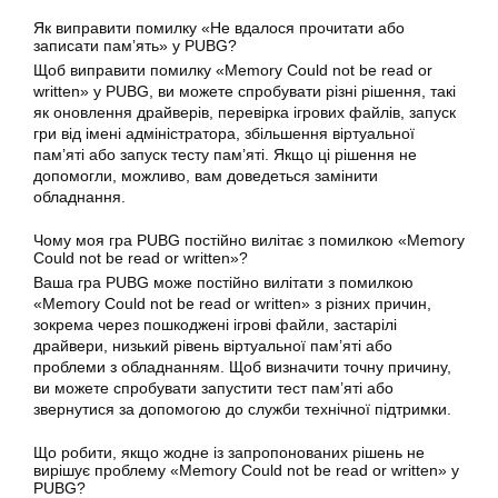
Як виправити помилку «Не вдалося прочитати або
записати пам’ять» у PUBG?
Щоб виправити помилку «Memory Could not be read or
written» у PUBG, ви можете спробувати різні рішення, такі
як оновлення драйверів, перевірка ігрових файлів, запуск
гри від імені адміністратора, збільшення віртуальної
пам’яті або запуск тесту пам’яті. Якщо ці рішення не
допомогли, можливо, вам доведеться замінити
обладнання.
Чому моя гра PUBG постійно вилітає з помилкою «Memory
Could not be read or written»?
Ваша гра PUBG може постійно вилітати з помилкою
«Memory Could not be read or written» з різних причин,
зокрема через пошкоджені ігрові файли, застарілі
драйвери, низький рівень віртуальної пам’яті або
проблеми з обладнанням. Щоб визначити точну причину,
ви можете спробувати запустити тест пам’яті або
звернутися за допомогою до служби технічної підтримки.
Що робити, якщо жодне із запропонованих рішень не
вирішує проблему «Memory Could not be read or written» у
PUBG?