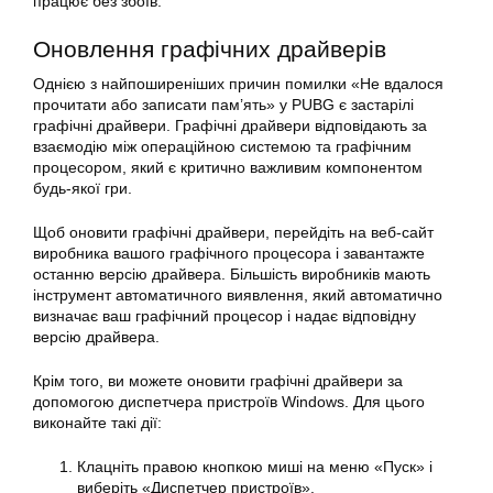
працює без збоїв.
Оновлення графічних драйверів
Однією з найпоширеніших причин помилки «Не вдалося
прочитати або записати пам’ять» у PUBG є застарілі
графічні драйвери. Графічні драйвери відповідають за
взаємодію між операційною системою та графічним
процесором, який є критично важливим компонентом
будь-якої гри.
Щоб оновити графічні драйвери, перейдіть на веб-сайт
виробника вашого графічного процесора і завантажте
останню версію драйвера. Більшість виробників мають
інструмент автоматичного виявлення, який автоматично
визначає ваш графічний процесор і надає відповідну
версію драйвера.
Крім того, ви можете оновити графічні драйвери за
допомогою диспетчера пристроїв Windows. Для цього
виконайте такі дії:
Клацніть правою кнопкою миші на меню «Пуск» і
виберіть «Диспетчер пристроїв».