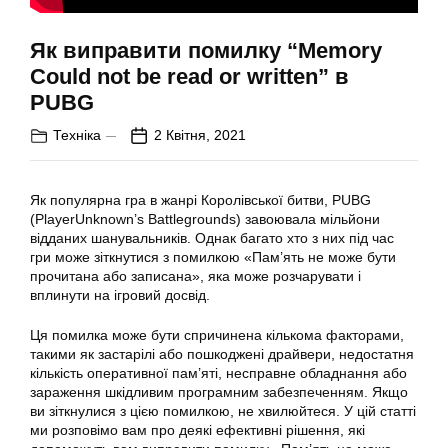
Як виправити помилку “Memory
Could not be read or written” в
PUBG
Техніка
2 Квітня, 2021
Як популярна гра в жанрі Королівської битви, PUBG
(PlayerUnknown’s Battlegrounds) завоювала мільйони
відданих шанувальників. Однак багато хто з них під час
гри може зіткнутися з помилкою «Пам’ять не може бути
прочитана або записана», яка може розчарувати і
вплинути на ігровий досвід.
Ця помилка може бути спричинена кількома факторами,
такими як застарілі або пошкоджені драйвери, недостатня
кількість оперативної пам’яті, несправне обладнання або
зараження шкідливим програмним забезпеченням. Якщо
ви зіткнулися з цією помилкою, не хвилюйтеся. У цій статті
ми розповімо вам про деякі ефективні рішення, які