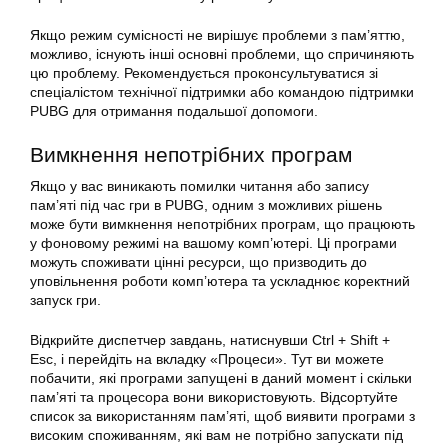
Якщо режим сумісності не вирішує проблеми з пам’яттю,
можливо, існують інші основні проблеми, що спричиняють
цю проблему. Рекомендується проконсультуватися зі
спеціалістом технічної підтримки або командою підтримки
PUBG для отримання подальшої допомоги.
Вимкнення непотрібних програм
Якщо у вас виникають помилки читання або запису
пам’яті під час гри в PUBG, одним з можливих рішень
може бути вимкнення непотрібних програм, що працюють
у фоновому режимі на вашому комп’ютері. Ці програми
можуть споживати цінні ресурси, що призводить до
уповільнення роботи комп’ютера та ускладнює коректний
запуск гри.
Відкрийте диспетчер завдань, натиснувши Ctrl + Shift +
Esc, і перейдіть на вкладку «Процеси». Тут ви можете
побачити, які програми запущені в даний момент і скільки
пам’яті та процесора вони використовують. Відсортуйте
список за використанням пам’яті, щоб виявити програми з
високим споживанням, які вам не потрібно запускати під