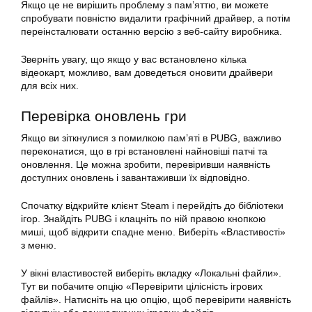
Якщо це не вирішить проблему з пам’яттю, ви можете
спробувати повністю видалити графічний драйвер, а потім
переінсталювати останню версію з веб-сайту виробника.
Зверніть увагу, що якщо у вас встановлено кілька
відеокарт, можливо, вам доведеться оновити драйвери
для всіх них.
Перевірка оновлень гри
Якщо ви зіткнулися з помилкою пам’яті в PUBG, важливо
переконатися, що в грі встановлені найновіші патчі та
оновлення. Це можна зробити, перевіривши наявність
доступних оновлень і завантаживши їх відповідно.
Спочатку відкрийте клієнт Steam і перейдіть до бібліотеки
ігор. Знайдіть PUBG і клацніть по ній правою кнопкою
миші, щоб відкрити спадне меню. Виберіть «Властивості»
з меню.
У вікні властивостей виберіть вкладку «Локальні файли».
Тут ви побачите опцію «Перевірити цілісність ігрових
файлів». Натисніть на цю опцію, щоб перевірити наявність