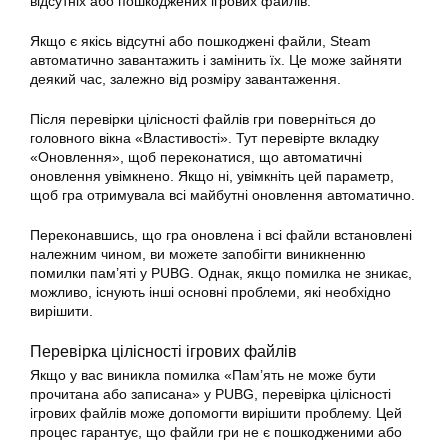
відсутніх або пошкоджених ігрових файлів.
Якщо є якісь відсутні або пошкоджені файли, Steam
автоматично завантажить і замінить їх. Це може зайняти
деякий час, залежно від розміру завантаження.
Після перевірки цілісності файлів гри поверніться до
головного вікна «Властивості». Тут перевірте вкладку
«Оновлення», щоб переконатися, що автоматичні
оновлення увімкнено. Якщо ні, увімкніть цей параметр,
щоб гра отримувала всі майбутні оновлення автоматично.
Переконавшись, що гра оновлена і всі файли встановлені
належним чином, ви можете запобігти виникненню
помилки пам’яті у PUBG. Однак, якщо помилка не зникає,
можливо, існують інші основні проблеми, які необхідно
вирішити.
Перевірка цілісності ігрових файлів
Якщо у вас виникла помилка «Пам’ять не може бути
прочитана або записана» у PUBG, перевірка цілісності
ігрових файлів може допомогти вирішити проблему. Цей
процес гарантує, що файли гри не є пошкодженими або