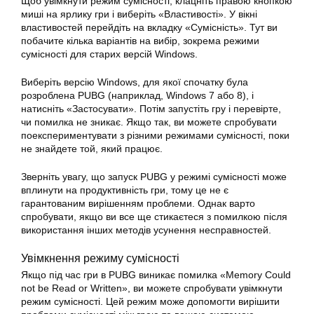
Щоб увімкнути режим сумісності, клацніть правою кнопкою
миші на ярлику гри і виберіть «Властивості». У вікні
властивостей перейдіть на вкладку «Сумісність». Тут ви
побачите кілька варіантів на вибір, зокрема режими
сумісності для старих версій Windows.
Виберіть версію Windows, для якої спочатку була
розроблена PUBG (наприклад, Windows 7 або 8), і
натисніть «Застосувати». Потім запустіть гру і перевірте,
чи помилка не зникає. Якщо так, ви можете спробувати
поекспериментувати з різними режимами сумісності, поки
не знайдете той, який працює.
Зверніть увагу, що запуск PUBG у режимі сумісності може
вплинути на продуктивність гри, тому це не є
гарантованим вирішенням проблеми. Однак варто
спробувати, якщо ви все ще стикаєтеся з помилкою після
використання інших методів усунення несправностей.
Увімкнення режиму сумісності
Якщо під час гри в PUBG виникає помилка «Memory Could
not be Read or Written», ви можете спробувати увімкнути
режим сумісності. Цей режим може допомогти вирішити