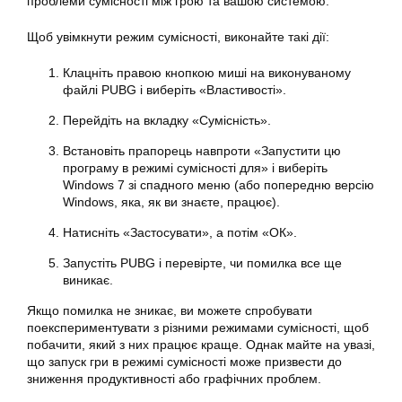
проблеми сумісності між грою та вашою системою.
Щоб увімкнути режим сумісності, виконайте такі дії:
Клацніть правою кнопкою миші на виконуваному
файлі PUBG і виберіть «Властивості».
Перейдіть на вкладку «Сумісність».
Встановіть прапорець навпроти «Запустити цю
програму в режимі сумісності для» і виберіть
Windows 7 зі спадного меню (або попередню версію
Windows, яка, як ви знаєте, працює).
Натисніть «Застосувати», а потім «ОК».
Запустіть PUBG і перевірте, чи помилка все ще
виникає.
Якщо помилка не зникає, ви можете спробувати
поекспериментувати з різними режимами сумісності, щоб
побачити, який з них працює краще. Однак майте на увазі,
що запуск гри в режимі сумісності може призвести до
зниження продуктивності або графічних проблем.