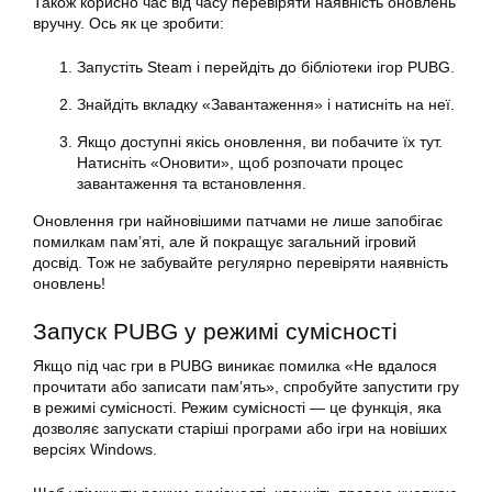
Також корисно час від часу перевіряти наявність оновлень
вручну. Ось як це зробити:
Запустіть Steam і перейдіть до бібліотеки ігор PUBG.
Знайдіть вкладку «Завантаження» і натисніть на неї.
Якщо доступні якісь оновлення, ви побачите їх тут.
Натисніть «Оновити», щоб розпочати процес
завантаження та встановлення.
Оновлення гри найновішими патчами не лише запобігає
помилкам пам’яті, але й покращує загальний ігровий
досвід. Тож не забувайте регулярно перевіряти наявність
оновлень!
Запуск PUBG у режимі сумісності
Якщо під час гри в PUBG виникає помилка «Не вдалося
прочитати або записати пам’ять», спробуйте запустити гру
в режимі сумісності. Режим сумісності — це функція, яка
дозволяє запускати старіші програми або ігри на новіших
версіях Windows.