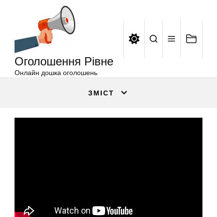
Оголошення
Перейти
Рівне
до
вмісту
Оголошення Рівне
Онлайн дошка оголошень
ЗМІСТ