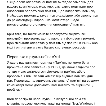
Якщо обсяг оперативної пам’яті виглядає замалим для
вашого комп’ютера, можливо, вам варто подумати про
оновлення оперативної пам’яті, щоб виправити помилку.
Найкраще проконсультуватися з фахівцем або звернутися
до рекомендацій виробника комп’ютера щодо
рекомендованого оновлення оперативної пам’яті.
Крім того, ви також можете спробувати закрити всі
непотрібні програми, що працюють у фоновому режимі,
щоб звільнити оперативну пам’ять під час гри в PUBG або
інші ігри, які вимагають багато системних ресурсів.
Перевірка віртуальної пам’яті
Якщо у вас виникає помилка «Пам’ять не може бути
прочитана або записана» у PUBG, це може свідчити про
те, що у вас закінчується віртуальна пам’ять або є
проблема з тим, як ваш комп’ютер виділив пам’ять для
гри. Перевірка налаштувань віртуальної пам’яті на вашому
комп’ютері може допомогти вам виявити та вирішити ці
проблеми.
Щоб перевірити налаштування віртуальної пам’яті,
клацніть правою кнопкою миші на кнопці Пуск Windows і