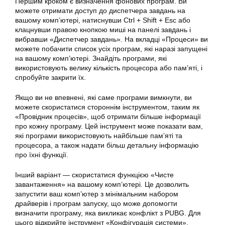
Першим кроком є визначення фонових програм. Ви
можете отримати доступ до диспетчера завдань на
вашому комп’ютері, натиснувши Ctrl + Shift + Esc або
клацнувши правою кнопкою миші на панелі завдань і
вибравши «Диспетчер завдань». На вкладці «Процеси» ви
можете побачити список усіх програм, які наразі запущені
на вашому комп’ютері. Знайдіть програми, які
використовують велику кількість процесора або пам’яті, і
спробуйте закрити їх.
Якщо ви не впевнені, які саме програми вимкнути, ви
можете скористатися стороннім інструментом, таким як
«Провідник процесів», щоб отримати більше інформації
про кожну програму. Цей інструмент може показати вам,
які програми використовують найбільше пам’яті та
процесора, а також надати більш детальну інформацію
про їхні функції.
Інший варіант — скористатися функцією «Чисте
завантаження» на вашому комп’ютері. Це дозволить
запустити ваш комп’ютер з мінімальним набором
драйверів і програм запуску, що може допомогти
визначити програму, яка викликає конфлікт з PUBG. Для
цього відкрийте інструмент «Конфігурація системи»,