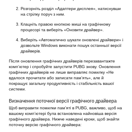
Розгорніть розділ «Адаптери дисплея», натиснувши
на стрілку поруч з ним.
Клацніть правою кнопкою миші на графічному
процесорі та виберіть «Оновити драйвер».
Виберіть «Автоматично шукати оновлені драйвери» і
дозвольте Windows виконати пошук останньої версії
драйверів.
Після оновлення графічних драйверів перезавантажте
комп’ютер і спробуйте запустити PUBG знову. Оновлення
графічних драйверів не лише виправляє помилку «Не
вдалося прочитати або записати пам’ять», але й
покращує загальну продуктивність і стабільність вашої
системи.
Визначення поточної версії графічного драйвера
Щоб виправити помилки пам’яті в PUBG, важливо, щоб на
вашому комп’ютері була встановлена найновіша версія
графічного драйвера. Нижче наведені кроки, щоб знайти
поточну версію графічного драйвера: