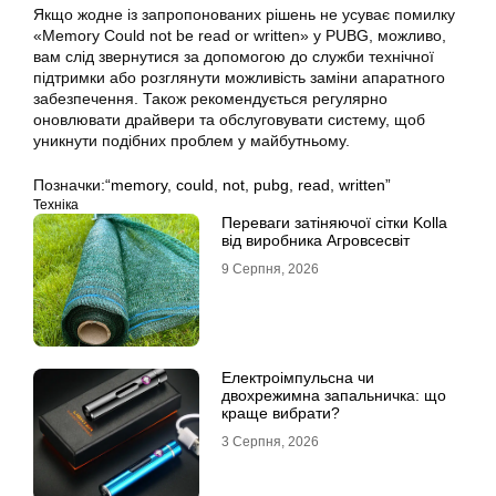
Якщо жодне із запропонованих рішень не усуває помилку
«Memory Could not be read or written» у PUBG, можливо,
вам слід звернутися за допомогою до служби технічної
підтримки або розглянути можливість заміни апаратного
забезпечення. Також рекомендується регулярно
оновлювати драйвери та обслуговувати систему, щоб
уникнути подібних проблем у майбутньому.
Позначки:
“memory
,
could
,
not
,
pubg
,
read
,
written”
Техніка
Переваги затіняючої сітки Kolla
від виробника Агровсесвіт
9 Серпня, 2026
Електроімпульсна чи
двохрежимна запальничка: що
краще вибрати?
3 Серпня, 2026