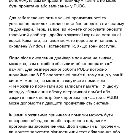
допоможуть вам виправити помилку «Пам’ять не може
бути прочитана або записана» у PUBG.
Для забезпечення оптимальної продуктивності та
уникнення помилок важливо постійно оновлювати систему
та драйвери. Перш за все, ви можете спробувати оновити
графічний драйвер і драйвер звукової карти до останньої
версії. Крім того, ви також можете перевірити наявність
оновлень Windows і встановити їх, якщо вони доступні.
Якщо після оновлення драйверів помилка не зникне,
можливо, вам потрібно збільшити обсяг оперативної
пам’яті. Для безперебійної роботи PUBG потрібно
щонайменше 8 ГБ оперативної пам’яті, тому якщо у вашій
системі менше, ви можете зіткнутися з помилкою
«Неможливо прочитати або записати пам’ять». У цьому
випадку збільшення обсягу оперативної пам’яті або
закриття інших непотрібних програм під час гри в PUBG
може допомогти підвищити продуктивність системи.
Іншими можливими причинами помилки можуть бути
несправне обладнання або зараження шкідливим
програмним забезпеченням. Щоб вирішити ці проблеми,
ви можете запустити діагностичний тест обладнання або