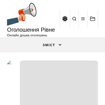
Оголошення
Перейти
Рівне
до
вмісту
Оголошення Рівне
Онлайн дошка оголошень
ЗМІСТ