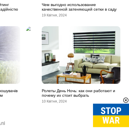
йтинг
Чем выгодно использование
адійністю
качественной затеняющей сетки в саду
19 Квітня, 2024
рошувачів
Ролеты День Ночь: как они работают и
ем
почему их стоит выбрать
10 Квітня, 2024
лі