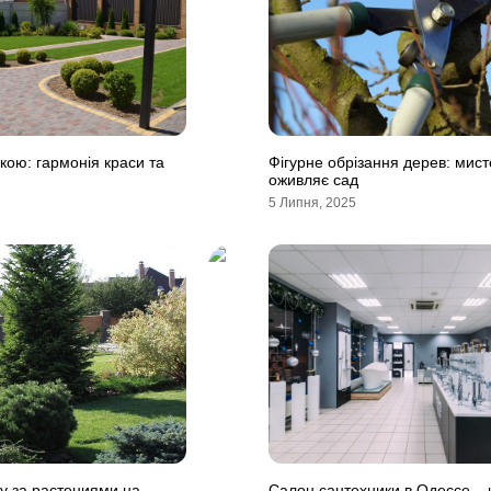
кою: гармонія краси та
Фігурне обрізання дерев: мист
оживляє сад
5 Липня, 2025
у за растениями на
Салон сантехники в Одессе – 