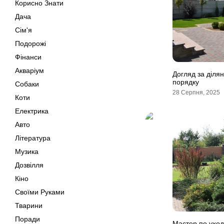
Корисно Знати
Дача
Сім'я
Подорожі
Фінанси
Акваріум
Догляд за ділян
порядку
Собаки
28 Серпня, 2025
Коти
Електрика
Авто
Література
Музика
Дозвілля
Кіно
Своїми Руками
Тварини
Поради
Мастер по уход