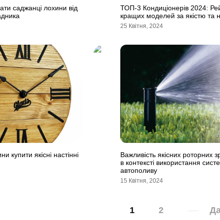
вати саджанці лохини від
ТОП-3 Кондиціонерів 2024: Ре
адника
кращих моделей за якістю та н
25 Квітня, 2024
и купити якісні настінні
Важливість якісних роторних з
в контексті використання сист
автополиву
15 Квітня, 2024
1
2
Да