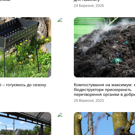
24 Березня, 2026
і – готуємось до сезону
Компостування на максимум: 
біодеструктори прискорюють
перетворення органіки в добр
29 Вересня, 2025