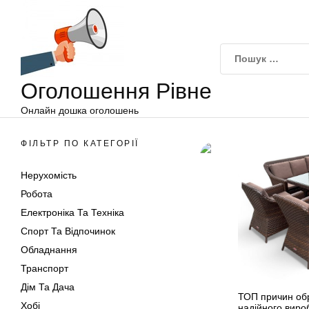
Оголошення
Перейти
Рівне
до
вмісту
Оголошення Рівне
Онлайн дошка оголошень
ФІЛЬТР ПО КАТЕГОРІЇ
Нерухомість
Робота
Електроніка Та Техніка
Спорт Та Відпочинок
Обладнання
Транспорт
Дім Та Дача
ТОП причин обр
Хобі
надійного виро