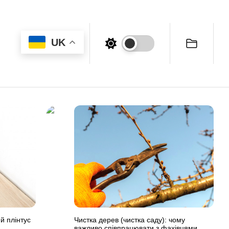
UK
й плінтус
Чистка дерев (чистка саду): чому
важливо співпрацювати з фахівцями