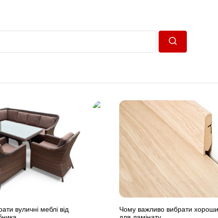
Пошук
ати вуличні меблі від
Чому важливо вибрати хороши
бника
для ламінату