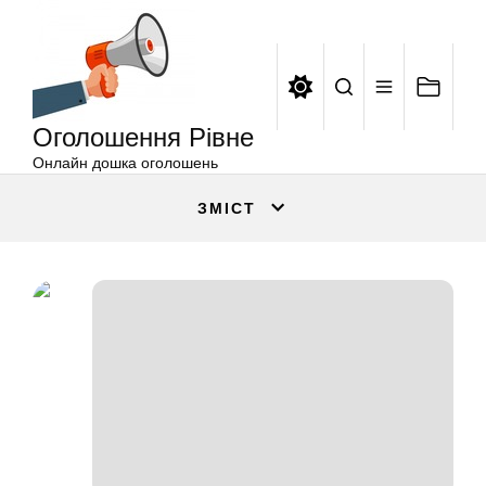
Оголошення
Перейти
Рівне
до
вмісту
Оголошення Рівне
Онлайн дошка оголошень
ЗМІСТ