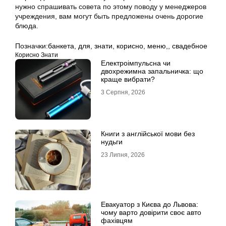
нужно спрашивать совета по этому поводу у менеджеров
учреждения, вам могут быть предложены очень дорогие
блюда.
Позначки:
банкета
,
для
,
знати
,
корисно
,
меню,
,
свадебное
Корисно Знати
Електроімпульсна чи
двохрежимна запальничка: що
краще вибрати?
3 Серпня, 2026
Книги з англійської мови без
нудьги
23 Липня, 2026
Евакуатор з Києва до Львова:
чому варто довірити своє авто
фахівцям