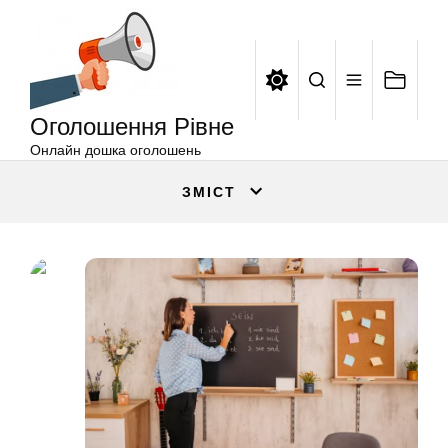
Оголошення
Перейти
Рівне
до
вмісту
Оголошення Рівне
Онлайн дошка оголошень
ЗМІСТ