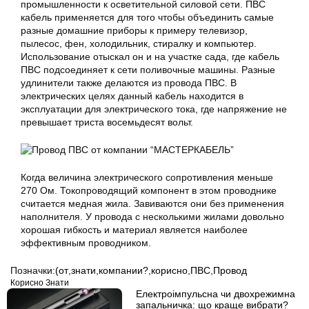
промышленности к осветительной силовой сети. ПВС
кабель применяется для того чтобы объединить самые
разные домашние приборы к примеру телевизор,
пылесос, фен, холодильник, стиралку и компьютер.
Использование отыскал он и на участке сада, где кабель
ПВС подсоединяет к сети поливочные машины. Разные
удлинители также делаются из провода ПВС. В
электрических целях данный кабель находится в
эксплуатации для электрического тока, где напряжение не
превышает триста восемьдесят вольт.
Когда величина электрического сопротивления меньше
270 Ом. Токопроводящий компонент в этом проводнике
считается медная жила. Завиваются они без применения
наполнителя. У провода с несколькими жилами довольно
хорошая гибкость и материал является наиболее
эффективным проводником.
Позначки:
(от
,
знати
,
компании?
,
корисно
,
ПВС
,
Провод
Корисно Знати
Електроімпульсна чи двохрежимна
запальничка: що краще вибрати?