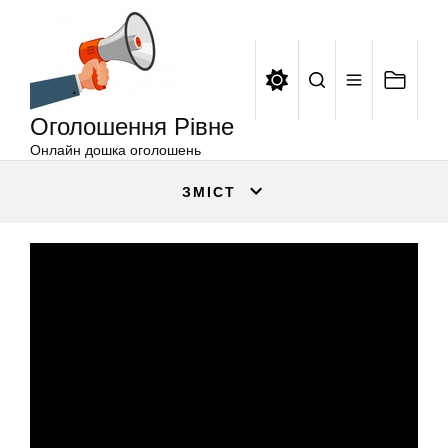
Оголошення
Перейти
Рівне
до
вмісту
Оголошення Рівне
Онлайн дошка оголошень
ЗМІСТ