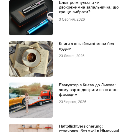
Електроімпульсна чи
двохрежимна запальничка: що
краще вибрати?
3 Серпня, 2026
Книги з англійської мови без
нудьги
23 Липня, 2026
Евакуатор з Києва до Львова:
чому варто довірити своє авто
фахівцям
23 Червня, 2026
Haftpflichtversicherung:
страховка, без якої в Німеччині