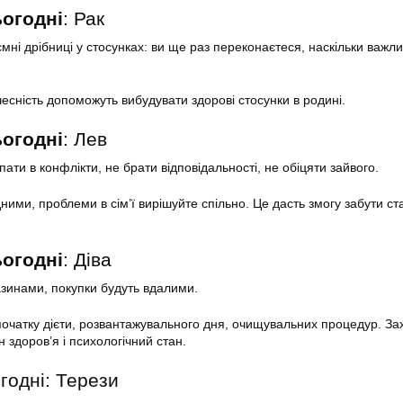
ьогодні
: Рак
мні дрібниці у стосунках: ви ще раз переконаєтеся, наскільки важли
 чесність допоможуть вибудувати здорові стосунки в родині.
ьогодні
: Лев
ати в конфлікти, не брати відповідальності, не обіцяти зайвого.
дними, проблеми в сім’ї вирішуйте спільно. Це дасть змогу забути ст
ьогодні
: Діва
азинами, покупки будуть вдалими.
очатку дієти, розвантажувального дня, очищувальних процедур. За
 здоров’я і психологічний стан.
годні: Терези