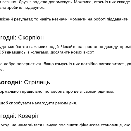
 везіння. Друзі з радістю допоможуть. Можливо, хтось із них складе
ано зробить подарунок.
існий результат, то навіть незначні моменти на роботі піддавайте
годні: Скорпіон
будеться багато важливих подій. Чекайте на зростання доходу, прем
Об’єднавшись із колегами, досягайте нових висот.
е добро повернеться. Якщо комусь із них потрібно виговоритися, у
е.
ьогодні
: Стрілець
рмально і правильно, поговоріть про це зі своїми рідними.
 щоб спробувати налагодити режим дня.
годні: Козеріг
 угод, не намагайтеся швидко поліпшити фінансове становище, ско