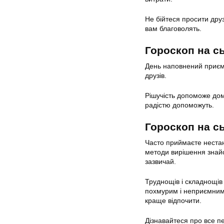
Не бійтеся просити дру
вам благоволять.
Гороскоп на с
День наповнений приєм
друзів.
Рішучість допоможе домо
радістю допоможуть.
Гороскоп на с
Часто приймаєте нестан
методи вирішення знайо
зазвичай.
Труднощів і складнощів
похмурим і неприємним, 
краще відпочити.
Дізнавайтеся про все 