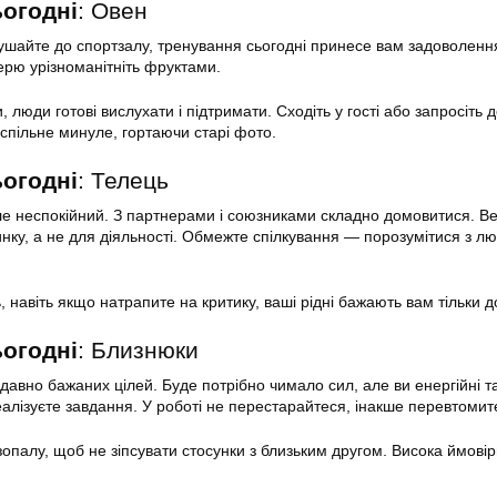
ьогодні
: Овен
ушайте до спортзалу, тренування сьогодні принесе вам задоволення
ерю урізноманітніть фруктами.
 люди готові вислухати і підтримати. Сходіть у гості або запросіть 
 спільне минуле, гортаючи старі фото.
ьогодні
: Телець
ле неспокійний. З партнерами і союзниками складно домовитися. В
инку, а не для діяльності. Обмежте спілкування — порозумітися з л
 навіть якщо натрапите на критику, ваші рідні бажають вам тільки д
ьогодні
: Близнюки
давно бажаних цілей. Буде потрібно чимало сил, але ви енергійні т
еалізуєте завдання. У роботі не перестарайтеся, інакше перевтомит
опалу, щоб не зіпсувати стосунки з близьким другом. Висока ймовір