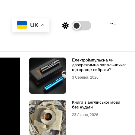
UK
Електроімпульсна чи
двохрежимна запальничка:
що краще вибрати?
3 Серпня, 2026
Книги з англійської мови
без нудьги
23 Липня, 2026