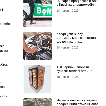
Чи варто працювати в Bolt
у Києві на електромобілі
 і
18 Червня, 2026
до себе
Коефіцієнт зносу
автомобільних запчастин:
що це таке, як
розраховується та як
ечір —
18 Червня, 2026
впливає на страхові
юдьми
виплати
обра.
ТОП причин вибрати
сучасні теплові вітрини
18 Червня, 2026
а
еся.
ність
Які переваги може надати
професійний стайлінг авто