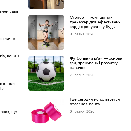
вини самі
Степер — компактний
тренажер для ефективних
кардіотренувань у будь-
яких умовах
8 Травня, 2026
покличте
ів, вони з
Футбольний м’яч — основа
гри, тренувань і розвитку
навичок
7 Травня, 2026
йте нові
іж
Где сегодня используется
атласная лента
6 Травня, 2026
 знак, що