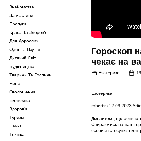
Знайомства
Запчастини
Послуги
Краса Та Здоров'я
Для Дорослих
Гороскоп н
Одяг Та Взуття
Дитячий Світ
чекає на в
Будівництво
Езотерика
19
Тварини Та Рослини
Різне
Оголошення
Езотерика
Економіка
robertss
12.09.2023
Artic
Здоров'я
Туризм
Дізнайтеся, що обіцяют
Спираючись на наш горо
Наука
особисті стосунки і ко
Техніка