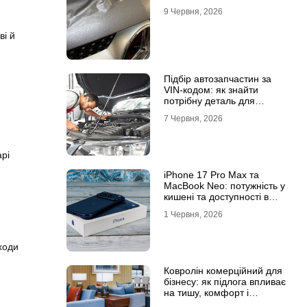
9 Червня, 2026
ві й
Підбір автозапчастин за
VIN-кодом: як знайти
потрібну деталь для
вашого автомобіля
7 Червня, 2026
арі
iPhone 17 Pro Max та
MacBook Neo: потужність у
кишені та доступності в
рюкзаку
1 Червня, 2026
ходи
Ковролін комерційний для
бізнесу: як підлога впливає
на тишу, комфорт і
враження клієнта