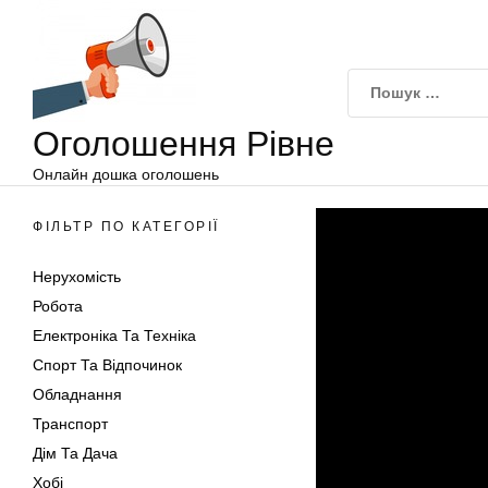
Оголошення
Перейти
Рівне
до
вмісту
Оголошення Рівне
Онлайн дошка оголошень
ФІЛЬТР ПО КАТЕГОРІЇ
Нерухомість
Робота
Електроніка Та Техніка
Спорт Та Відпочинок
Обладнання
Транспорт
Дім Та Дача
Хобі