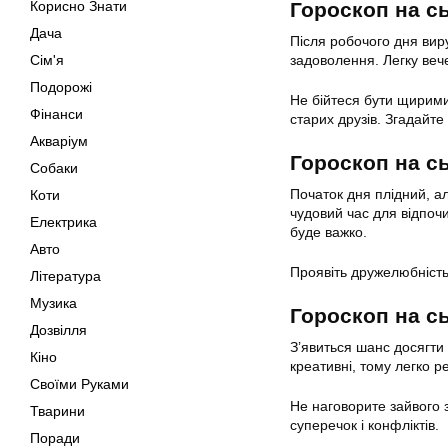
Корисно Знати
Гороскоп на с
Дача
Після робочого дня вир
Сім'я
задоволення. Легку веч
Подорожі
Не бійтеся бути щирими,
Фінанси
старих друзів. Згадайте
Акваріум
Гороскоп на с
Собаки
Початок дня плідний, а
Коти
чудовий час для відпоч
Електрика
буде важко.
Авто
Проявіть дружелюбність,
Література
Музика
Гороскоп на с
Дозвілля
З’явиться шанс досягти 
Кіно
креативні, тому легко р
Своїми Руками
Не наговорите зайвого з
Тварини
суперечок і конфліктів.
Поради