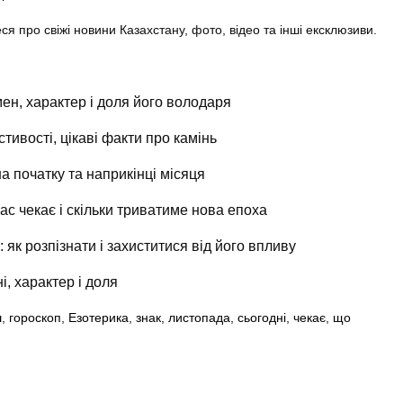
еся про свіжі новини Казахстану, фото, відео та інші ексклюзиви.
ен, характер і доля його володаря
стивості, цікаві факти про камінь
на початку та наприкінці місяця
ас чекає і скільки триватиме нова епоха
 як розпізнати і захиститися від його впливу
і, характер і доля
ш
,
гороскоп
,
Езотерика
,
знак
,
листопада
,
сьогодні
,
чекає
,
що