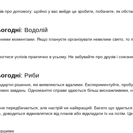
зів про допомогу: щойно у вас вийде це зробити, побачите, як обста
ьогодні
: Водолій
ними моментами. Якщо плануєте організувати невелике свято, то 
гтися успіхів практично в усьому. Не забувайте про друзів і союзник
ьогодні
: Риби
дартні рішення, які виявляються вдалими. Експериментуйте, пробу
мих завдань. Одноманітні справи здаються більш виснажливими, н
 не передбачається, але настрій не найкращий. Багато що здається
доводиться відмовлятися від планів або відкладати їх на потім. Це
першими