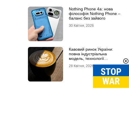
Nothing Phone 4a: нова
філософія Nothing Phone –
баланс без зайвого
30 Квітня, 2026
Кавовий ринок України:
повна індустріальна
модель, технології
обсмаження, економіка та
28 Квітня, 2026
споживчі тренди