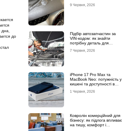
9 Червня, 2026
скается
ается
 дна,
Підбір автозапчастин за
ается до
VIN-кодом: як знайти
потрібну деталь для
естал
вашого автомобіля
7 Червня, 2026
iPhone 17 Pro Max та
MacBook Neo: потужність у
кишені та доступності в
рюкзаку
1 Червня, 2026
Ковролін комерційний для
бізнесу: як підлога впливає
на тишу, комфорт і
враження клієнта