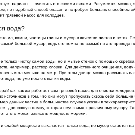
твует вариант — очистить его своими силами. Разумеется можно, 
ом, но подобный способ опасен и потребует больших способностей
т грязевой насос для колодцев.
ся вода?
это ил, камни, частицы глины и мусор в качестве листов и веток. П
 самый большой мусор, ведь его помпа не возьмёт и это приведет к
е только чистку самой воды, но и мытье стенок с помощью скребка
тв, например, раствор хлорки. Для действенного очищения, воду 
уровень стал меньше на метр. При этом днище можно рассыпать сл
отвода, но уже после откачки воды.
раИтак: как же работает сам грязевой насос для очистки колодцев.
источников в том, что они могут пропускать сквозь себя большие
мер данных частиц в большинстве случаев указан в теххарактерист
меет дренажную помпу, которая неуязвима к различному мусору. Та
, от этого может зависеть мощность модели.
и слабой мощности выкачается только вода, но мусор остается на