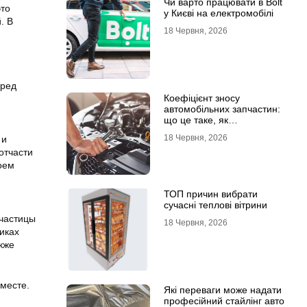
Чи варто працювати в Bolt
это
у Києві на електромобілі
. В
18 Червня, 2026
еред
Коефіцієнт зносу
автомобільних запчастин:
що це таке, як
розраховується та як
18 Червня, 2026
 и
впливає на страхові
отчасти
виплати
оем
ТОП причин вибрати
сучасні теплові вітрини
 частицы
18 Червня, 2026
иках
кже
 месте.
Які переваги може надати
професійний стайлінг авто