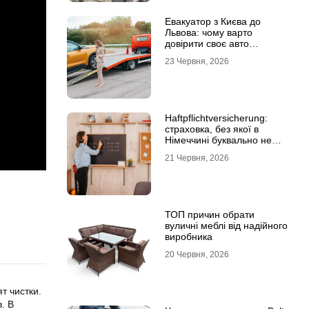
Евакуатор з Києва до
Львова: чому варто
довірити своє авто
фахівцям
23 Червня, 2026
Haftpflichtversicherung:
страховка, без якої в
Німеччині буквально не
виходять з дому
21 Червня, 2026
ТОП причин обрати
вуличні меблі від надійного
виробника
20 Червня, 2026
т чистки.
. В