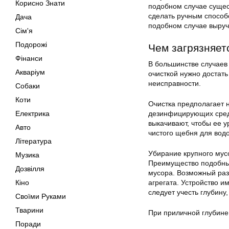
Корисно Знати
подобном случае сущес
сделать ручным способ
Дача
подобном случае выручи
Сім'я
Подорожі
Чем загрязняет
Фінанси
В большинстве случаев 
Акваріум
очисткой нужно достать
неисправности.
Собаки
Коти
Очистка предполагает н
Електрика
дезинфицирующих средс
выкачивают, чтобы ее 
Авто
чистого щебня для водо
Література
Убирание крупного мусо
Музика
Преимущество подобных 
Дозвілля
мусора. Возможный раз
Кіно
агрегата. Устройство и
следует учесть глубину
Своїми Руками
Тварини
При приличной глубине 
Поради