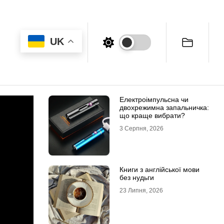
UK
Електроімпульсна чи
двохрежимна запальничка:
що краще вибрати?
3 Серпня, 2026
Книги з англійської мови
без нудьги
23 Липня, 2026