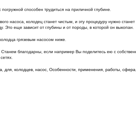
ос погружной способен трудиться на приличной глубине.
вого насоса, колодец станет чистым, и эту процедуру нужно станет
ду. Это еще зависит от глубины и от породы, в которой он выкопан.
 колодца грязевым насосом ниже.
? Станем благодарны, если например Вы поделитесь ею с собстве
сетях.
а
,
для
,
колодцев
,
насос
,
Особенности
,
применения
,
работы
,
сфера