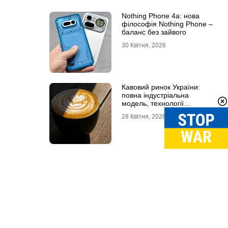
Nothing Phone 4a: нова
філософія Nothing Phone –
баланс без зайвого
30 Квітня, 2026
Кавовий ринок України:
повна індустріальна
модель, технології
обсмаження, економіка та
28 Квітня, 2026
споживчі тренди