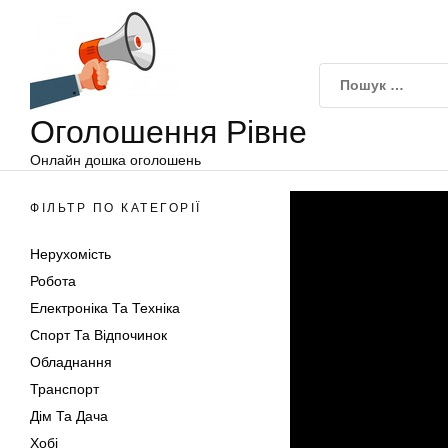
Оголошення
Перейти
Рівне
до
вмісту
Оголошення Рівне
Онлайн дошка оголошень
ФІЛЬТР ПО КАТЕГОРІЇ
Нерухомість
Робота
Електроніка Та Техніка
Спорт Та Відпочинок
Обладнання
Транспорт
Дім Та Дача
Хобі