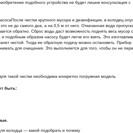
риобретении подобного устройства не будет лишне консультация с
асосаПосле чистки крупного мусора и дезинфекции, в колодец опу
это не до самого дна, а на 0,5 м от него. Откачанная вода пропуск
ается обратно. Сброс воды даст возможность поднять весь мусор с
 и подобным образом насосу будет легче его взять. Это изготавлив
станет чистой. Тогда ее обратную подачу можно остановить. Прибор
нимать для очищения. Это выполняется для того, чтобы он не пер
 для такой чистки необходима конкретно погружная модель.
ут быть:
ные.
для колодца — какой подобрать и почему