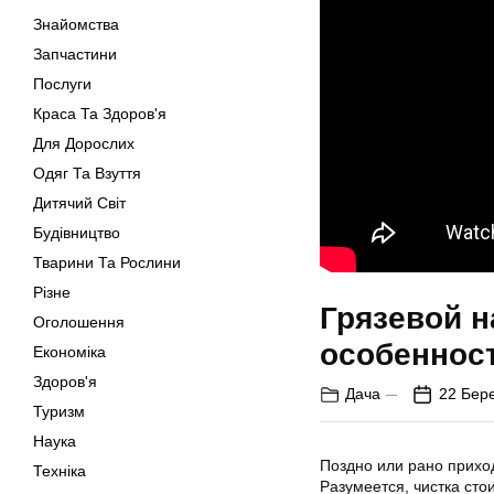
Знайомства
Запчастини
Послуги
Краса Та Здоров'я
Для Дорослих
Одяг Та Взуття
Дитячий Світ
Будівництво
Тварини Та Рослини
Різне
Грязевой н
Оголошення
особеннос
Економіка
Здоров'я
Дача
22 Бер
Туризм
Наука
Поздно или рано приход
Техніка
Разумеется, чистка сто