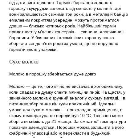
від дати виготовлення. Термін зберігання зеленого
горошку і кукурудзи залежить від ємності: у скляній тарі
вони залишаються свіжими три роки, а в металевій банці з
емалевим покриттям усередині можуть протриматися
довше — близько чотирьох років. Найбільший термін
придатності у м’ясних консервів — свинини, яловичини і
баранини. У бляшаних і алюмінієвих тарах тушонка
зберігається до п’яти років за умови, що не порушено
герметичність упаковки.
Сухе молоко
Молоко в порошку зберігається дуже довго
Молоко — це те, чого вічно не вистачає в холодильнику,
коли спадає на думку спекти млинці чи пиріг. На щастя, у
звичайного молока є зручний аналог у сухому вигляді. І в
питаннях зберігання він куди практичніший. Ідеальні
умови для сухого молока — прохолодне приміщення, в
якому температура не перевищує 10 °C. Так воно може
зберігати свіжість до 21 місяця. За кімнатної температури
показник зменшується. Порошок можна залишити в його
фабричній упаковці або ж перекласти в будь-який