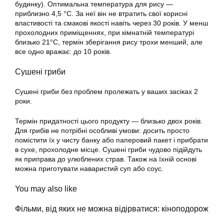
будинку). Оптимальна температура для рису —
приблизно 4,5 °С. За неї він не втратить свої корисні
властивості та смакові якості навіть через 30 років. У менш
прохолодних приміщеннях, при кімнатній температурі
близько 21°С, термін зберігання рису трохи менший, але
все одно вражає: до 10 років.
Сушені гриби
Сушені гриби без проблем пролежать у ваших засіках 2
роки.
Термін придатності цього продукту — близько двох років.
Для грибів не потрібні особливі умови: досить просто
помістити їх у чисту банку або паперовий пакет і прибрати
в сухе, прохолодне місце. Сушені гриби чудово підійдуть
як приправа до улюблених страв. Також на їхній основі
можна приготувати наваристий суп або соус.
You may also like
Фільми, від яких не можна відірватися: кіноподорож