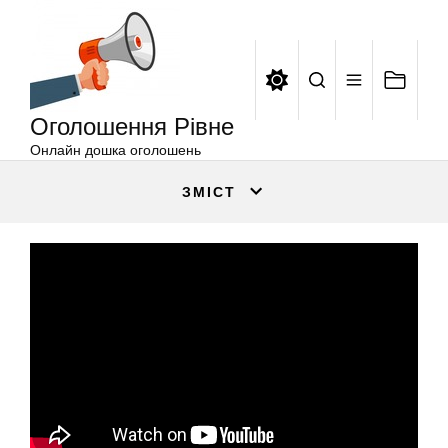
Оголошення
Перейти
Рівне
до
вмісту
Оголошення Рівне
Онлайн дошка оголошень
ЗМІСТ