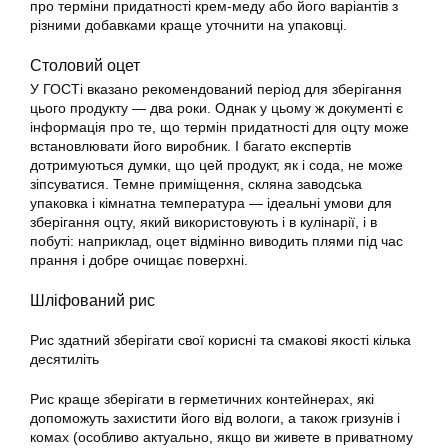
про терміни придатності крем-меду або його варіантів з
різними добавками краще уточнити на упаковці.
Столовий оцет
У ГОСТі вказано рекомендований період для зберігання
цього продукту — два роки. Однак у цьому ж документі є
інформація про те, що термін придатності для оцту може
встановлювати його виробник. І багато експертів
дотримуються думки, що цей продукт, як і сода, не може
зіпсуватися. Темне приміщення, скляна заводська
упаковка і кімнатна температура — ідеальні умови для
зберігання оцту, який використовують і в кулінарії, і в
побуті: наприклад, оцет відмінно виводить плями під час
прання і добре очищає поверхні.
Шліфований рис
Рис здатний зберігати свої корисні та смакові якості кілька
десятиліть
Рис краще зберігати в герметичних контейнерах, які
допоможуть захистити його від вологи, а також гризунів і
комах (особливо актуально, якщо ви живете в приватному