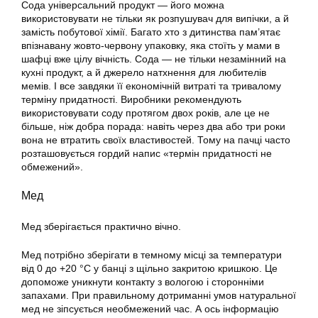
Сода універсальний продукт — його можна
використовувати не тільки як розпушувач для випічки, а й
замість побутової хімії. Багато хто з дитинства пам’ятає
впізнавану жовто-червону упаковку, яка стоїть у мами в
шафці вже цілу вічність. Сода — не тільки незамінний на
кухні продукт, а й джерело натхнення для любителів
мемів. І все завдяки її економічній витраті та тривалому
терміну придатності. Виробники рекомендують
використовувати соду протягом двох років, але це не
більше, ніж добра порада: навіть через два або три роки
вона не втратить своїх властивостей. Тому на пачці часто
розташовується гордий напис «термін придатності не
обмежений».
Мед
Мед зберігається практично вічно.
Мед потрібно зберігати в темному місці за температури
від 0 до +20 °С у банці з щільно закритою кришкою. Це
допоможе уникнути контакту з вологою і сторонніми
запахами. При правильному дотриманні умов натуральної
мед не зіпсується необмежений час. А ось інформацію