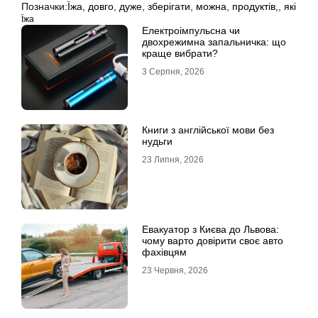
Позначки:
Їжа
,
довго
,
дуже
,
зберігати
,
можна
,
продуктів,
,
які
Їжа
Електроімпульсна чи
двохрежимна запальничка: що
краще вибрати?
3 Серпня, 2026
Книги з англійської мови без
нудьги
23 Липня, 2026
Евакуатор з Києва до Львова:
чому варто довірити своє авто
фахівцям
23 Червня, 2026