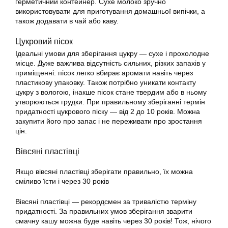
герметичний контейнер. Сухе молоко зручно
використовувати для приготування домашньої випічки, а
також додавати в чай або каву.
Цукровий пісок
Ідеальні умови для зберігання цукру — сухе і прохолодне
місце. Дуже важлива відсутність сильних, різких запахів у
приміщенні: пісок легко вбирає аромати навіть через
пластикову упаковку. Також потрібно уникати контакту
цукру з вологою, інакше пісок стане твердим або в ньому
утворюються грудки. При правильному зберіганні термін
придатності цукрового піску — від 2 до 10 років. Можна
закупити його про запас і не переживати про зростання
цін.
Вівсяні пластівці
Якщо вівсяні пластівці зберігати правильно, їх можна
сміливо їсти і через 30 років
Вівсяні пластівці — рекордсмен за тривалістю терміну
придатності. За правильних умов зберігання зварити
смачну кашу можна буде навіть через 30 років! Тож, нічого