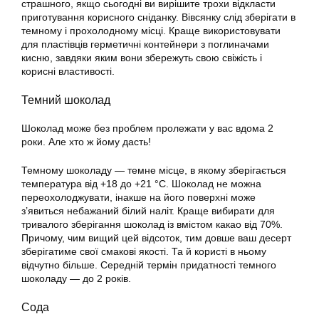
страшного, якщо сьогодні ви вирішите трохи відкласти
приготування корисного сніданку. Вівсянку слід зберігати в
темному і прохолодному місці. Краще використовувати
для пластівців герметичні контейнери з поглиначами
кисню, завдяки яким вони збережуть свою свіжість і
корисні властивості.
Темний шоколад
Шоколад може без проблем пролежати у вас вдома 2
роки. Але хто ж йому дасть!
Темному шоколаду — темне місце, в якому зберігається
температура від +18 до +21 °С. Шоколад не можна
переохолоджувати, інакше на його поверхні може
з’явиться небажаний білий наліт. Краще вибирати для
тривалого зберігання шоколад із вмістом какао від 70%.
Причому, чим вищий цей відсоток, тим довше ваш десерт
зберігатиме свої смакові якості. Та й користі в ньому
відчутно більше. Середній термін придатності темного
шоколаду — до 2 років.
Сода