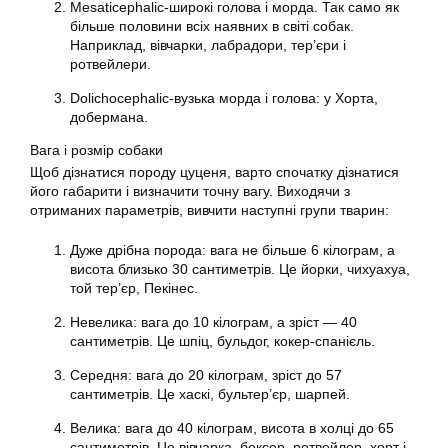
Меsaticephalic-широкі голова і морда. Так само як
більше половини всіх наявних в світі собак.
Наприклад, вівчарки, лабрадори, тер’єри і
ротвейлери.
Dolichocephalic-вузька морда і голова: у Хорта,
добермана.
Вага і розмір собаки
Щоб дізнатися породу цуценя, варто спочатку дізнатися
його габарити і визначити точну вагу. Виходячи з
отриманих параметрів, вивчити наступні групи тварин:
Дуже дрібна порода: вага не більше 6 кілограм, а
висота близько 30 сантиметрів. Це йорки, чихуахуа,
той тер’єр, Пекінес.
Невелика: вага до 10 кілограм, а зріст — 40
сантиметрів. Це шпіц, бульдог, кокер-спанієль.
Середня: вага до 20 кілограм, зріст до 57
сантиметрів. Це хаскі, бультер’єр, шарпей.
Велика: вага до 40 кілограм, висота в холці до 65
сантиметрів. Це вівчарка, боксер, ротвейлер, хорт і