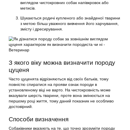
виглядом чистокровних собак напівкровок або
метисів.
Шукаються родичі купленого або знайденої тварини
з метою більш уважного вивчення його харчування,
змісту і дресирування.
З якого віку можна визначити породу
цуценя
Часто цуценята відрізняються від своїх батьків, тому
повністю спиратися на прояви ознак породи в
установленому віці не варто. На чистокровність може
вказувати шерсть тварини, проте вона змінюється на
першому році життя, тому даний показник не особливо
достовірний.
Способи визначення
Собаківники вказують на те, що точно зрозуміти породу