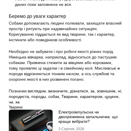
даних поки заповнена не вся.
Беремо до уваги характер
Собаки допомагають людині полювати, захищати власний
простір і рятують при надзвичайних ситуаціях.
Коригуванню піддається як вид тварини, так і характер,
інстинкти або поведінкові особливості.
Необхідно не забувати і про робочі якості різних порід.
Німецька вівчарка, наприклад, відноситься до пастушим
собакам. Привчена стежити за вівцями або коровами,
тому проявляє ці задатки і в сімейному колі. Мисливські ж
породи відрізняються тонким нюхом, а ось службові та
охоронні якості в них розвинені погано.
Позначки:
виглядом
,
визначити
,
дізнатися
,
за
,
зовнішнім
,
ні
,
породиста
,
породы
,
собак
,
Тварини
,
характером
,
цуценя
,
чи
,
як
Тварини
Електроімпульсна чи
двохрежимна запальничка: що
краще вибрати?
3 Серпня, 2026