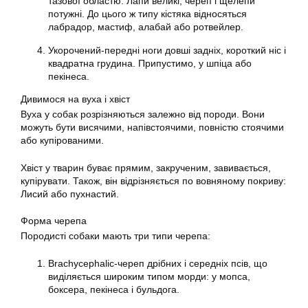
тазової областю. Лапи великі, череп і щелепи
потужні. До цього ж типу кістяка відносяться
лабрадор, мастиф, алабай або ротвейлер.
Укорочений-передні ноги довші задніх, короткий ніс і
квадратна грудина. Припустимо, у шпіца або
пекінеса.
Дивимося на вуха і хвіст
Вуха у собак розрізняються залежно від породи. Вони
можуть бути висячими, напівстоячими, повністю стоячими
або купірованими.
Хвіст у тварин буває прямим, закрученим, завивається,
купірувати. Також, він відрізняється по вовняному покриву:
Лисий або пухнастий.
Форма черепа
Породисті собаки мають три типи черепа:
Brachycephalic-череп дрібних і середніх псів, що
виділяється широким типом морди: у мопса,
боксера, пекінеса і бульдога.