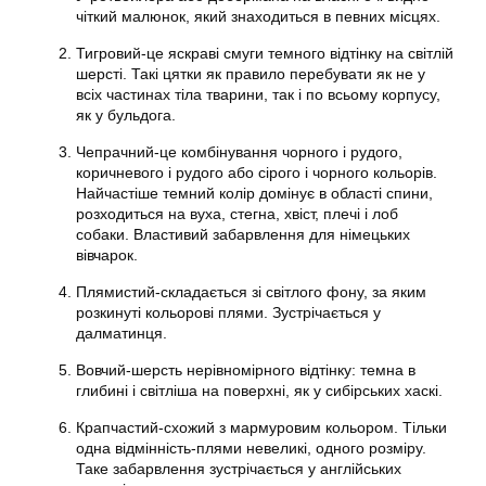
чіткий малюнок, який знаходиться в певних місцях.
Тигровий-це яскраві смуги темного відтінку на світлій
шерсті. Такі цятки як правило перебувати як не у
всіх частинах тіла тварини, так і по всьому корпусу,
як у бульдога.
Чепрачний-це комбінування чорного і рудого,
коричневого і рудого або сірого і чорного кольорів.
Найчастіше темний колір домінує в області спини,
розходиться на вуха, стегна, хвіст, плечі і лоб
собаки. Властивий забарвлення для німецьких
вівчарок.
Плямистий-складається зі світлого фону, за яким
розкинуті кольорові плями. Зустрічається у
далматинця.
Вовчий-шерсть нерівномірного відтінку: темна в
глибині і світліша на поверхні, як у сибірських хаскі.
Крапчастий-схожий з мармуровим кольором. Тільки
одна відмінність-плями невеликі, одного розміру.
Таке забарвлення зустрічається у англійських