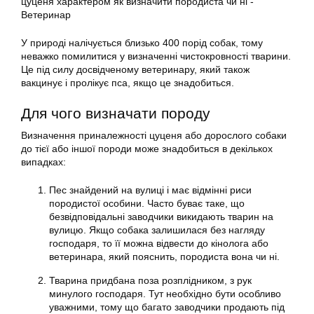
У природі налічується близько 400 порід собак, тому
неважко помилитися у визначенні чистокровності тварини.
Це під силу досвідченому ветеринару, який також
вакцинує і пролікує пса, якщо це знадобиться.
Для чого визначати породу
Визначення приналежності цуценя або дорослого собаки
до тієї або іншої породи може знадобиться в декількох
випадках:
Пес знайдений на вулиці і має відмінні риси
породистої особини. Часто буває таке, що
безвідповідальні заводчики викидають тварин на
вулицю. Якщо собака залишилася без нагляду
господаря, то її можна відвести до кінолога або
ветеринара, який пояснить, породиста вона чи ні.
Тварина придбана поза розплідником, з рук
минулого господаря. Тут необхідно бути особливо
уважними, тому що багато заводчики продають під