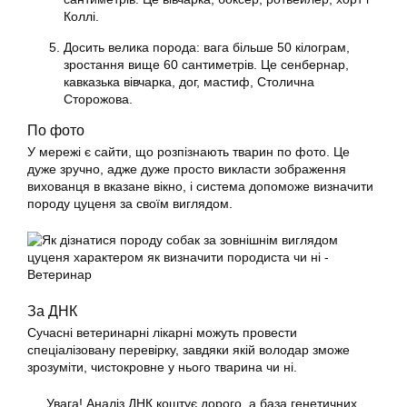
Коллі.
Досить велика порода: вага більше 50 кілограм,
зростання вище 60 сантиметрів. Це сенбернар,
кавказька вівчарка, дог, мастиф, Столична
Сторожова.
По фото
У мережі є сайти, що розпізнають тварин по фото. Це
дуже зручно, адже дуже просто викласти зображення
вихованця в вказане вікно, і система допоможе визначити
породу цуценя за своїм виглядом.
За ДНК
Сучасні ветеринарні лікарні можуть провести
спеціалізовану перевірку, завдяки якій володар зможе
зрозуміти, чистокровне у нього тварина чи ні.
Увага! Аналіз ДНК коштує дорого, а база генетичних