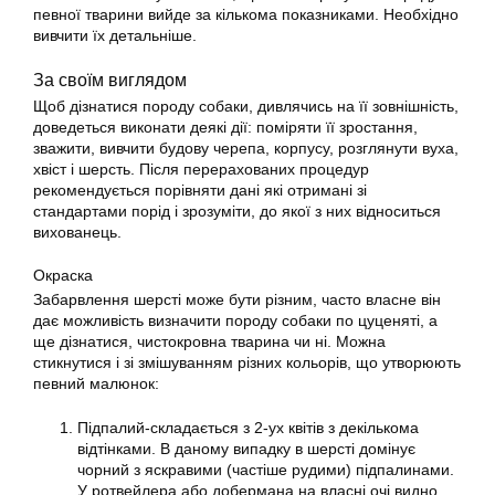
певної тварини вийде за кількома показниками. Необхідно
вивчити їх детальніше.
За своїм виглядом
Щоб дізнатися породу собаки, дивлячись на її зовнішність,
доведеться виконати деякі дії: поміряти її зростання,
зважити, вивчити будову черепа, корпусу, розглянути вуха,
хвіст і шерсть. Після перерахованих процедур
рекомендується порівняти дані які отримані зі
стандартами порід і зрозуміти, до якої з них відноситься
вихованець.
Окраска
Забарвлення шерсті може бути різним, часто власне він
дає можливість визначити породу собаки по цуценяті, а
ще дізнатися, чистокровна тварина чи ні. Можна
стикнутися і зі змішуванням різних кольорів, що утворюють
певний малюнок:
Підпалий-складається з 2-ух квітів з декількома
відтінками. В даному випадку в шерсті домінує
чорний з яскравими (частіше рудими) підпалинами.
У ротвейлера або добермана на власні очі видно