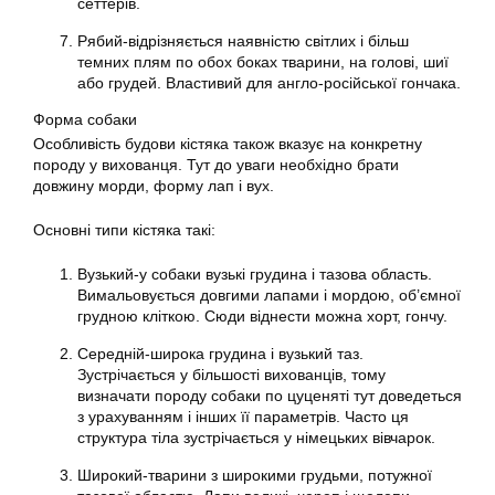
сеттерів.
Рябий-відрізняється наявністю світлих і більш
темних плям по обох боках тварини, на голові, шиї
або грудей. Властивий для англо-російської гончака.
Форма собаки
Особливість будови кістяка також вказує на конкретну
породу у вихованця. Тут до уваги необхідно брати
довжину морди, форму лап і вух.
Основні типи кістяка такі:
Вузький-у собаки вузькі грудина і тазова область.
Вимальовується довгими лапами і мордою, об’ємної
грудною кліткою. Сюди віднести можна хорт, гончу.
Середній-широка грудина і вузький таз.
Зустрічається у більшості вихованців, тому
визначати породу собаки по цуценяті тут доведеться
з урахуванням і інших її параметрів. Часто ця
структура тіла зустрічається у німецьких вівчарок.
Широкий-тварини з широкими грудьми, потужної