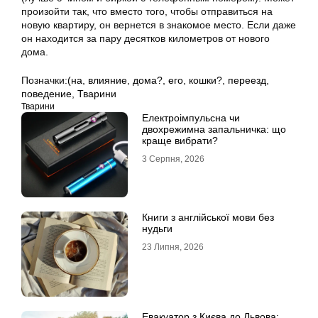
произойти так, что вместо того, чтобы отправиться на
новую квартиру, он вернется в знакомое место. Если даже
он находится за пару десятков километров от нового
дома.
Позначки:
(на
,
влияние
,
дома?
,
его
,
кошки?
,
переезд
,
поведение
,
Тварини
Тварини
Електроімпульсна чи
двохрежимна запальничка: що
краще вибрати?
3 Серпня, 2026
Книги з англійської мови без
нудьги
23 Липня, 2026
Евакуатор з Києва до Львова: