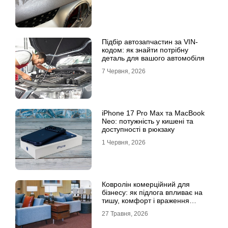
Підбір автозапчастин за VIN-
кодом: як знайти потрібну
деталь для вашого автомобіля
7 Червня, 2026
iPhone 17 Pro Max та MacBook
Neo: потужність у кишені та
доступності в рюкзаку
1 Червня, 2026
Ковролін комерційний для
бізнесу: як підлога впливає на
тишу, комфорт і враження
клієнта
27 Травня, 2026