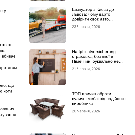
Евакуатор з Києва до
е у
Львова: чому варто
довірити своє авто
фахівцям
23 Червня, 2026
атність
ів.
Haftpflichtversicherung:
я вбиває
страховка, без якої в
Німеччині буквально не
виходять з дому
 протягом
21 Червня, 2026
ено, що
ю коти
ТОП причин обрати
вуличні меблі від надійного
виробника
кованих
20 Червня, 2026
ктування.