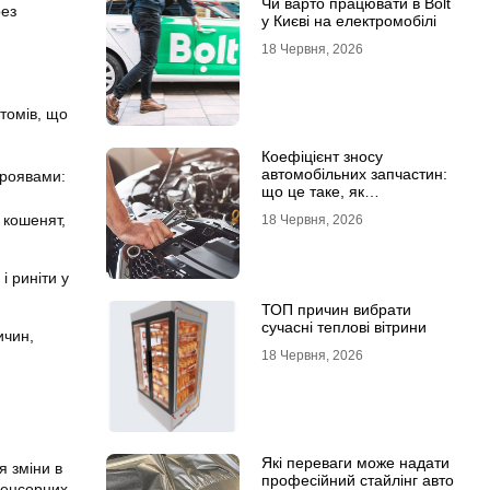
Чи варто працювати в Bolt
рез
у Києві на електромобілі
18 Червня, 2026
томів, що
Коефіцієнт зносу
автомобільних запчастин:
проявами:
що це таке, як
розраховується та як
х кошенят,
18 Червня, 2026
впливає на страхові
виплати
і риніти у
ТОП причин вибрати
сучасні теплові вітрини
ичин,
18 Червня, 2026
Які переваги може надати
я зміни в
професійний стайлінг авто
сенсорних