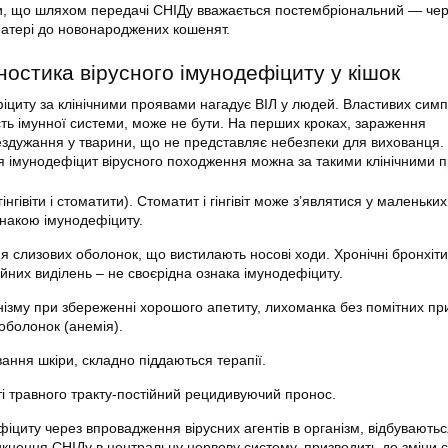
ти, що шляхом передачі СНІДу вважається постембріональний — че
матері до новонароджених кошенят.
ностика вірусного імунодефіциту у кішок
фіциту за клінічними проявами нагадує ВІЛ у людей. Властивих симп
сть імунної системи, може не бути. На перших кроках, зараження
ездужання у тварини, що не представляє небезпеки для вихованця.
я імунодефіцит вірусного походження можна за такими клінічними 
нгівіти і стоматити). Стоматит і гінгівіт може з’являтися у маленьки
накою імунодефіциту.
я слизових оболонок, що вистилають носові ходи. Хронічні бронхіти 
ійних виділень – не своєрідна ознака імунодефіциту.
ізму при збереженні хорошого апетиту, лихоманка без помітних пр
 оболонок (анемія).
ання шкіри, складно піддаються терапії.
і травного тракту-постійний рецидивуючий пронос.
фіциту через впровадження вірусних агентів в організм, відбуваютьс
икнення СНІДу в центральну нервову систему, призводить до зміни 