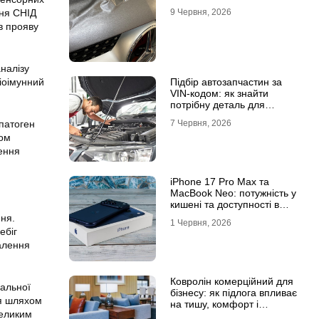
ння СНІД
9 Червня, 2026
ів прояву
налізу
діоімунний
Підбір автозапчастин за
VIN-кодом: як знайти
потрібну деталь для
вашого автомобіля
 патоген
7 Червня, 2026
мом
ення
iPhone 17 Pro Max та
MacBook Neo: потужність у
кишені та доступності в
рюкзаку
ння.
1 Червня, 2026
ебіг
далення
Ковролін комерційний для
іальної
бізнесу: як підлога впливає
ся шляхом
на тишу, комфорт і
великим
враження клієнта