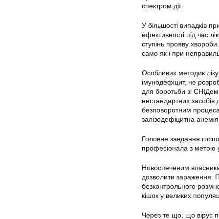
спектром дії.
У більшості випадків п
ефективності під час л
ступінь прояву хвороби.
само як і при неправил
Особливих методик ліку
імунодефіцит, не розро
для боротьби зі СНІДом
нестандартних засобів 
безповоротним процесам
залізодефіцитна анемія
Головне завдання госпо
професіонала з метою у
Новоспеченим власника
дозволити зараження. П
безконтрольного розмн
кішок у великих популяц
Через те що, що вірус п