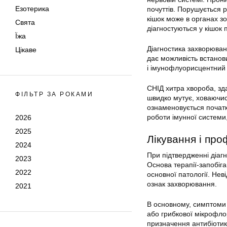
Езотерика
почуттів. Порушується 
кішок може в органах зо
Свята
діагностуються у кішок п
Їжа
Діагностика захворюван
Цікаве
дає можливість встанови
і імунофлуорисцентний 
СНІД хитра хвороба, зда
ФІЛЬТР ЗА РОКАМИ
швидко мутує, ховаючис
ознаменовується початк
роботи імунної системи,
2026
2025
Лікування і пр
2024
При підтвердженні діагн
2023
Основа терапії-запобіга
2022
основної патології. Нев
ознак захворювання.
2021
В основному, симптоми 
або грибкової мікрофл
призначення антибіотик