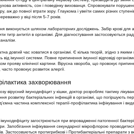
рухова активність, сон і поведінку вихованця. Спровокувати поруше
ру, аж до повної втрати зору. Глаукома і увеїти самих різних ступен
ереважно у віці після 5-7 років.
ня виконується шляхом лабораторних досліджень. Забір крові для а
ти титр антитіл в організмі. Для діагностування застосовуються ра
аналізи.
тна довгий час ховатися в організмі. Є кілька теорій, згідно з якими
ь від імунної системи. Повне припинення імунної відповіді організ
ом прояву клінічної картини. Вірусна хвороба, що провокує припин
 часто провокує розвиток алергії.
офілактика захворювання
озу вірусний імунодефіцит у кішки, доктор розробляє тактику лікува
ння розвитку бактеріальних інфекцій в організмі, що погіршують пер
ід’ємна частина комплексної терапії-профілактика інфікування і ви
імунодефіциту загострюються при впровадженні патогенної бактер
ори. Запобігання інфікування секундарної мікрофлорою проводити
ів. Застосовуються протигрибкові і Протибактеріальні препарати з 