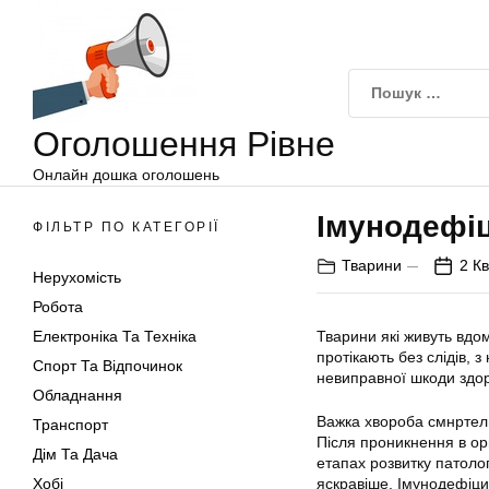
Оголошення
Перейти
Рівне
до
вмісту
Оголошення Рівне
Онлайн дошка оголошень
Імунодефіц
ФІЛЬТР ПО КАТЕГОРІЇ
Тварини
2 Кв
Нерухомість
Робота
Електроніка Та Техніка
Тварини які живуть вдома
протікають без слідів, 
Спорт Та Відпочинок
невиправної шкоди здор
Обладнання
Важка хвороба смнртель
Транспорт
Після проникнення в ор
Дім Та Дача
етапах розвитку патолог
Хобі
яскравіше. Імунодефіцит 