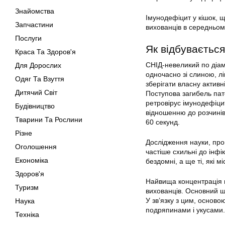
Знайомства
Імунодефіцит у кішок, щ
Запчастини
вихованців в середньому 
Послуги
Як відбувається
Краса Та Здоров'я
СНІД-невеликий по діам
Для Дорослих
одночасно зі слиною, лі
Одяг Та Взуття
зберігати власну активні
Дитячий Світ
Поступова загибель пато
ретровірус імунодефіцит
Будівництво
відношенню до розчинів
Тварини Та Рослини
60 секунд.
Різне
Дослідження науки, про
Оголошення
частіше схильні до інфі
Економіка
бездомні, а ще ті, які м
Здоров'я
Найвища концентрація ві
Туризм
вихованців. Основний шл
У зв’язку з цим, основ
Наука
подряпинами і укусами.
Техніка