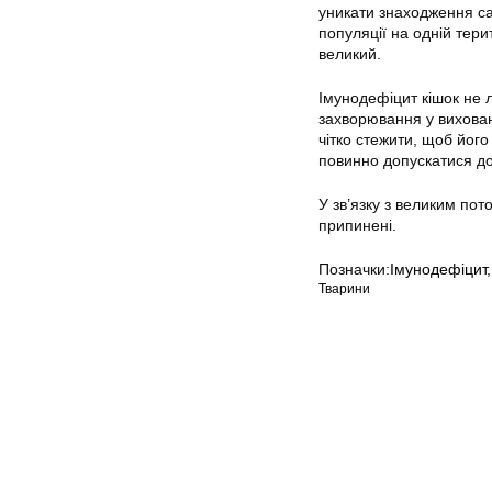
уникати знаходження са
популяції на одній тери
великий.
Імунодефіцит кішок не л
захворювання у вихован
чітко стежити, щоб йог
повинно допускатися д
У зв’язку з великим пот
припинені.
Позначки:
Імунодефіцит
Тварини