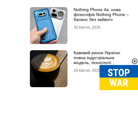
Nothing Phone 4a: нова
філософія Nothing Phone –
баланс без зайвого
30 Квітня, 2026
Кавовий ринок України:
повна індустріальна
модель, технології
обсмаження, економіка та
28 Квітня, 2026
споживчі тренди