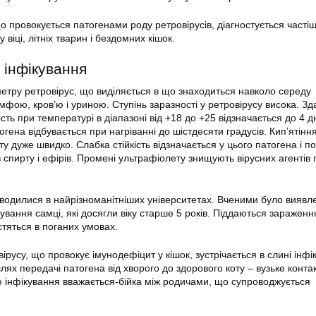
о провокується патогенами роду ретровірусів, діагностується частіш
віці, літніх тварин і бездомних кішок.
 інфікування
етру ретровірус, що виділяється в що знаходиться навколо середу
мфою, кров’ю і уриною. Ступінь заразності у ретровірусу висока. Зд
сть при температурі в діапазоні від +18 до +25 відзначається до 4 дн
гена відбувається при нагріванні до шістдесяти градусів. Кип’ятінн
у дуже швидко. Слабка стійкість відзначається у цього патогена і по
 спирту і ефірів. Промені ультрафіолету знищують вірусних агентів
водилися в найрізноманітніших університетах. Вченими було виявл
кування самці, які досягли віку старше 5 років. Піддаються зараженн
істяться в поганих умовах.
русу, що провокує імунодефіцит у кішок, зустрічається в слині інфі
ях передачі патогена від хворого до здорового коту – вузьке конта
ою інфікування вважається-бійка між родичами, що супроводжується