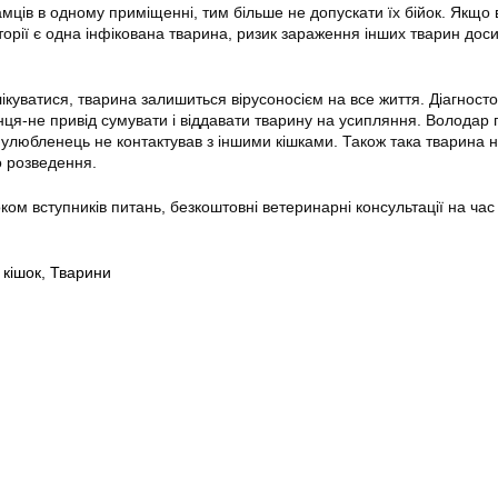
мців в одному приміщенні, тим більше не допускати їх бійок. Якщо 
торії є одна інфікована тварина, ризик зараження інших тварин дос
ікуватися, тварина залишиться вірусоносієм на все життя. Діагност
ця-не привід сумувати і віддавати тварину на усипляння. Володар
о улюбленець не контактував з іншими кішками. Також така тварина 
о розведення.
оком вступників питань, безкоштовні ветеринарні консультації на час
,
кішок
,
Тварини