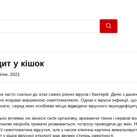
Пошук
ит у кішок
ітня, 2021
 часто схильні до атак самих різних вірусів і бактерій. Деякі з дани
з не яскраво вираженою симптоматикою. Однак є вірусні інфекції, щ
ов’ю, серед яких особливе місце відведено вірусного імунодефіциту
но впливає на захисні сили організму, вражаючи також і нервові во
ганізм хвороба тривало розвивається, потроху приводячи до змін. 
ії симптоматика відсутня, але з часом клінічна картина вимальовує
у кішок вірусної етіології має велику ступінь смертності.