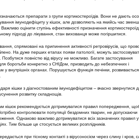
ризначаються препарати з групи кортикостероїдів. Вони не дають ос
ікування імунодефіциту у кішок, але дозволяють на якийсь час змен
 Важливо оцінити ступінь ефективності призначення кортикостероїді
ьному підході до лікування, стан вихованця може погіршитися.
вання, спрямовані на припинення активності ретровірусів, що пров
блено. На дуже перших етапах появи патології, можуть застосовуват
. Позбутися повністю від вірусу не можливо. Багате застосування
для боротьби конкретно з СНІДом, призводить до небезпечних і
 у внутрішніх органах. Порушується функція печінки, розвивається
.
даря кішки з діагностованим імунодефіцитом – вчасно звернутися д
сунення розвитку складнощів.
м кішок рекомендується дотримуватися правил попередження, що
отрібно контролювати популяції бездомних тварин, не допускаючи
оження. Однаково важливо дотримуватися всіх зазначених правил 
іях. Тим більше це стосується великих розплідників.
ередається при тісному контакті з вірусоносієм через слину і кров, с