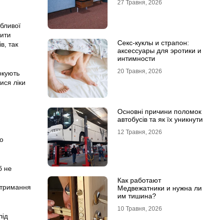
27 Травня, 2026
обливої
шити
Секс-куклы и страпон:
в, так
аксессуары для эротики и
интимности
20 Травня, 2026
окують
ися ліки
Основні причини поломок
автобусів та як їх уникнути
12 Травня, 2026
о
б не
Как работают
утримання
Медвежатники и нужна ли
им тишина?
10 Травня, 2026
лід