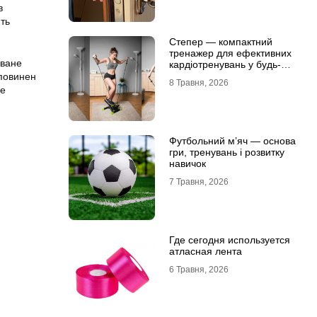
в
ить
Степер — компактний
тренажер для ефективних
оване
кардіотренувань у будь-
яких умовах
 повинен
8 Травня, 2026
не
Футбольний м’яч — основа
гри, тренувань і розвитку
навичок
7 Травня, 2026
Где сегодня используется
атласная лента
6 Травня, 2026