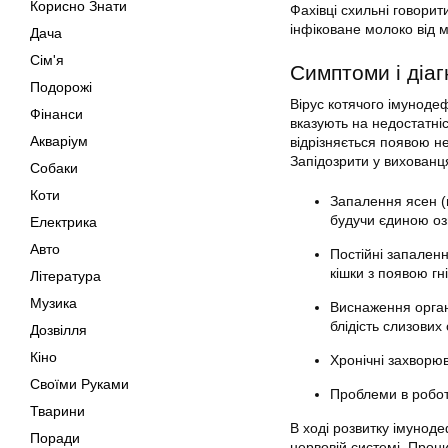
Корисно Знати
Фахівці схильні говори
інфіковане молоко від 
Дача
Сім'я
Симптоми і діаг
Подорожі
Вірус котячого імуноде
Фінанси
вказують на недостатні
Акваріум
відрізняється появою н
Запідозрити у вихованц
Собаки
Коти
Запалення ясен (гі
будучи єдиною оз
Електрика
Авто
Постійні запаленн
кішки з появою гн
Література
Музика
Виснаження орган
блідість слизових
Дозвілля
Кіно
Хронічні захворюв
Своїми Руками
Проблеми в робот
Тварини
В ході розвитку імуноде
Поради
нервовій системі. Прон