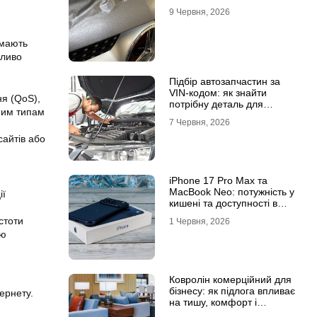
9 Червня, 2026
 мають
жливо
Підбір автозапчастин за
VIN-кодом: як знайти
ня (QoS),
потрібну деталь для
вним типам
вашого автомобіля
7 Червня, 2026
сайтів або
iPhone 17 Pro Max та
MacBook Neo: потужність у
ії
кишені та доступності в
рюкзаку
стоти
1 Червня, 2026
ою
Ковролін комерційний для
бізнесу: як підлога впливає
тернету
.
на тишу, комфорт і
враження клієнта