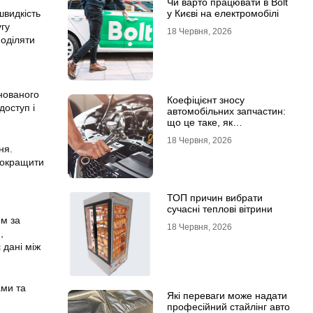
Чи варто працювати в Bolt
швидкість
у Києві на електромобілі
угу
18 Червня, 2026
поділяти
нованого
Коефіцієнт зносу
доступ і
автомобільних запчастин:
що це таке, як
розраховується та як
18 Червня, 2026
впливає на страхові
ня.
виплати
покращити
ТОП причин вибрати
сучасні теплові вітрини
ом за
18 Червня, 2026
,
 дані між
ами та
Які переваги може надати
професійний стайлінг авто