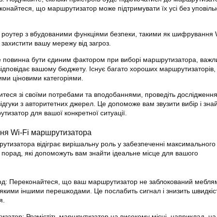
еконайтеся, що маршрутизатор може підтримувати їх усі без уповіл
 роутер з вбудованими функціями безпеки, такими як шифрування 
захистити вашу мережу від загроз.
не повинна бути єдиним фактором при виборі маршрутизатора, важл
 відповідає вашому бюджету. Існує багато хороших маршрутизаторів,
ими ціновими категоріями.
читеся зі своїми потребами та вподобаннями, проведіть дослідження
відгуки з авторитетних джерел. Це допоможе вам звузити вибір і зна
тизатор для вашої конкретної ситуації.
ня Wi-Fi маршрутизатора
утизатора відіграє вирішальну роль у забезпеченні максимального
а
порад
, які допоможуть вам знайти ідеальне місце для вашого
од: Переконайтеся, що ваш маршрутизатор не заблокований мебля
-якими іншими перешкодами. Це послабить сигнал і знизить
швидкіс
я.
изатор: Розмістіть маршрутизатор на високому місці, наприклад, на