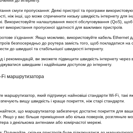
ючення до інтернету.
ання смуги пропускання: Деякі пристрої та програми використовую
сті, ніж інші, що може спричинити низьку
швидкість інтернету
для ін
жі. Використовуйте налаштування якості обслуговування (QoS), щоб
ет використання пропускної здатності для важливих пристроїв.
ротове з’єднання: Якщо можливо, використовуйте кабель Ethernet д
троїв безпосередньо до роутера замість того, щоб покладатися на 
вести до швидшої та стабільнішої швидкості
інтернету
.
ад
і
рекомендацій
, ви зможете підвищити
швидкість інтернету
через 
оджуватися швидшим і надійнішим доступом до
інтернету
.
-Fi маршрутизатора
е маршрутизатор, який підтримує найновіші стандарти Wi-Fi, такі я
безпечують вищу
швидкість
і краще покриття, ніж старі стандарти.
конайтеся, що маршрутизатор забезпечує достатнє покриття для ваш
. Якщо у вас більше приміщення або кілька поверхів, розгляньте мо
тера з декількома антенами або комірчастої мережі.
їв: Подумайте, скільки пристроїв буде підключатися до маршрутизат