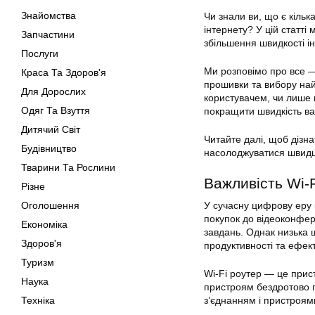
Знайомства
Чи знали ви, що є кільк
інтернету
? У цій статті
Запчастини
збільшення швидкості
і
Послуги
Ми розповімо про все —
Краса Та Здоров'я
прошивки та вибору най
Для Дорослих
користувачем, чи лише п
Одяг Та Взуття
покращити швидкість ва
Дитячий Світ
Читайте далі, щоб дізна
Будівництво
насолоджуватися швидш
Тварини Та Рослини
Важливість Wi-
Різне
Оголошення
У сучасну цифрову еру 
покупок до відеоконфер
Економіка
завдань. Однак низька
Здоров'я
продуктивності та ефект
Туризм
Wi-Fi роутер — це прис
Наука
пристроям бездротово п
Техніка
з’єднанням і пристроям