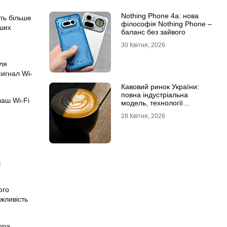
Nothing Phone 4a: нова
ть більше
філософія Nothing Phone –
ших
баланс без зайвого
30 Квітня, 2026
ля
сигнал Wi-
Кавовий ринок України:
повна індустріальна
ваш Wi-Fi
модель, технології
обсмаження, економіка та
28 Квітня, 2026
споживчі тренди
к
ого
жливість
ора