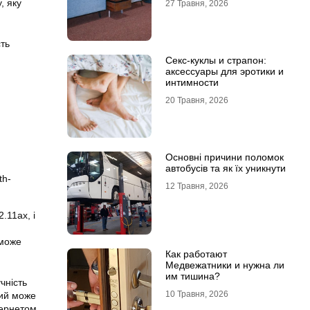
, яку
27 Травня, 2026
сть
Секс-куклы и страпон:
аксессуары для эротики и
интимности
20 Травня, 2026
Основні причини поломок
автобусів та як їх уникнути
th-
12 Травня, 2026
.11ax, і
 може
Как работают
Медвежатники и нужна ли
им тишина?
чність
10 Травня, 2026
кий може
тернетом.