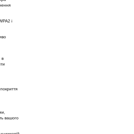
ьнення
WPA2 і
иво
 в
йти
 покриття
ми,
ть
вашого
 книжковій