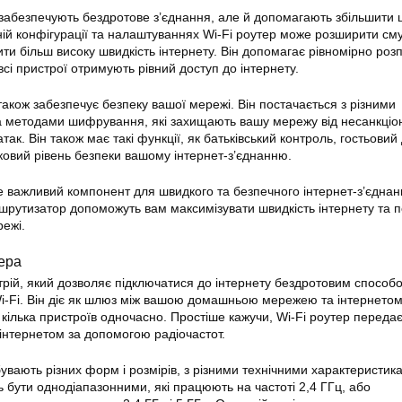
и забезпечують бездротове з’єднання, але й допомагають збільшити 
ній конфігурації та налаштуваннях Wi-Fi роутер може розширити см
ити більш високу
швидкість інтернету
. Він допомагає рівномірно роз
 всі пристрої отримують рівний доступ до
інтернету
.
 також забезпечує безпеку вашої мережі. Він постачається з різними
а методами шифрування, які захищають вашу мережу від несанкціо
ак. Він також має такі функції, як батьківський контроль, гостьовий 
ковий рівень безпеки вашому інтернет-з’єднанню.
е важливий компонент для швидкого та безпечного інтернет-з’єднан
аршрутизатор допоможуть вам максимізувати
швидкість
інтернету та 
режі.
тера
трій, який дозволяє підключатися до інтернету бездротовим способ
Wi-Fi. Він діє як шлюз між вашою домашньою мережею та інтернетом
кілька пристроїв одночасно. Простіше кажучи, Wi-Fi роутер передає
інтернетом за
допомогою
радіочастот.
увають різних форм і розмірів, з різними технічними характеристик
 бути однодіапазонними, які працюють на частоті 2,4 ГГц, або