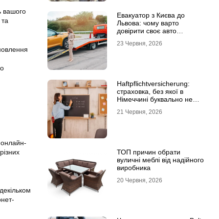
ь
вашого
Евакуатор з Києва до
 та
Львова: чому варто
довірити своє авто
фахівцям
23 Червня, 2026
новлення
во
Haftpflichtversicherung:
страховка, без якої в
Німеччині буквально не
виходять з дому
21 Червня, 2026
 онлайн-
різних
ТОП причин обрати
вуличні меблі від надійного
виробника
20 Червня, 2026
 декільком
рнет-