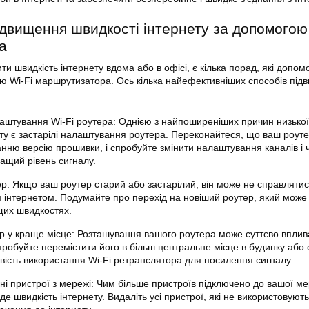
двищення швидкості інтернету за
допомогою
а
и швидкість інтернету вдома або в офісі, є кілька
порад
, які допом
ою
Wi-Fi маршрутизатора. Ось кілька найефективніших способів під
аштування Wi-Fi роутера: Однією з найпоширеніших причин низької
ету є застарілі налаштування роутера. Переконайтеся, що ваш роут
нню версію прошивки, і спробуйте змінити налаштування каналів і ч
ащий рівень сигналу.
ер: Якщо ваш роутер старий або застарілий, він може не справлятис
 інтернетом. Подумайте про перехід на новіший роутер, який може
щих швидкостях.
ер у краще місце: Розташування вашого роутера може суттєво вплив
пробуйте перемістити його в більш центральне місце в будинку або 
вість використання Wi-Fi ретранслятора для посилення сигналу.
ні пристрої з мережі: Чим більше пристроїв підключено до вашої ме
уде
швидкість інтернету
. Видаліть усі пристрої, які не використовуют