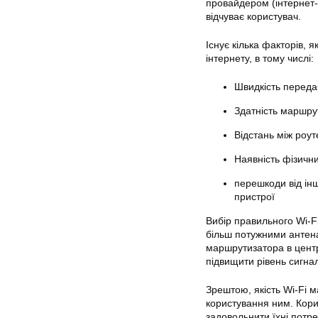
провайдером (інтернет
відчуває користувач.
Існує кілька факторів, 
інтернету
, в тому числі:
Швидкість
передач
Здатність маршру
Відстань між роу
Наявність фізичних
перешкоди від інш
пристрої
Вибір правильного Wi-F
більш потужними анте
маршрутизатора в центра
підвищити рівень сигнал
Зрештою, якість Wi-Fi 
користування ним. Кори
задовольнити їхні потре