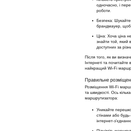
одночасно, і пер
роботи.
Безпека: Шукайте
брандмауер, щоб 
Ціна: Хоча ціна 
знайти той, який
доступних за різн
Після того, як ви визна
Інтернеті та почитайте 
найкращий Wi-Fi маршру
Правильне розміщен
Розміщення Wi-Fi маршр
та швидкості. Ось кільк
маршрутизатора:
Уникайте перешк
стінами або будь
інтернет-з’єднанн
Підніміть маршрут