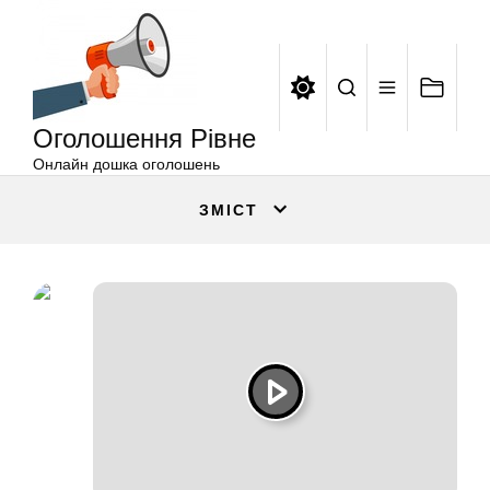
Оголошення
Перейти
Рівне
до
вмісту
Оголошення Рівне
Онлайн дошка оголошень
ЗМІСТ