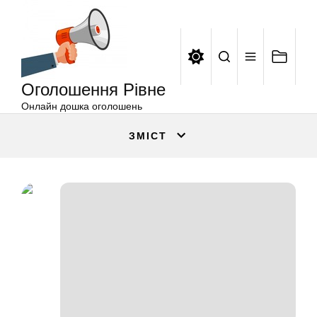
Оголошення
Перейти
Рівне
до
вмісту
Оголошення Рівне
Онлайн дошка оголошень
ЗМІСТ