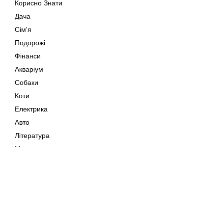
Корисно Знати
Дача
Сім'я
Подорожі
Фінанси
Акваріум
Собаки
Коти
Електрика
Авто
Література
Музика
Дозвілля
Кіно
Мапа сайту
Своїми Руками
Тварини
Авторське право © 202
Поради