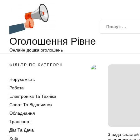
Оголошення
Перейти
Рівне
до
вмісту
Оголошення Рівне
Онлайн дошка оголошень
ФІЛЬТР ПО КАТЕГОРІЇ
Нерухомість
Робота
Електроніка Та Техніка
Спорт Та Відпочинок
Обладнання
Транспорт
Дім Та Дача
3 вида снастей
Хобі
используются 