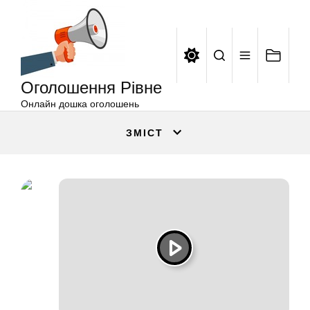
Оголошення
Перейти
Рівне
до
вмісту
Оголошення Рівне
Онлайн дошка оголошень
ЗМІСТ