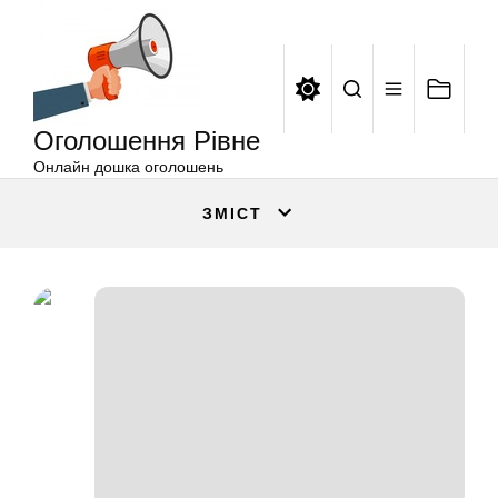
Оголошення
Перейти
Рівне
до
вмісту
Оголошення Рівне
Онлайн дошка оголошень
ЗМІСТ