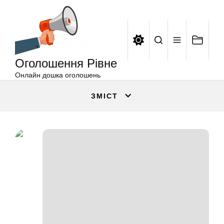
Оголошення
Перейти
Рівне
до
вмісту
Оголошення Рівне
Онлайн дошка оголошень
ЗМІСТ