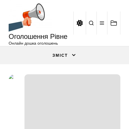
Оголошення
Перейти
Рівне
до
вмісту
Оголошення Рівне
Онлайн дошка оголошень
ЗМІСТ