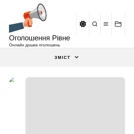
Оголошення
Перейти
Рівне
до
вмісту
Оголошення Рівне
Онлайн дошка оголошень
ЗМІСТ