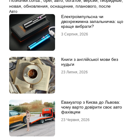
Позначки:
corsa:
,
opel
,
авто
,
богатое
,
версии
,
гибридные
,
новая
,
обновления
,
оснащение
,
планового
,
после
Авто
Електроімпульсна чи
двохрежимна запальничка: що
краще вибрати?
3 Серпня, 2026
Книги з англійської мови без
нудьги
23 Липня, 2026
Евакуатор з Києва до Львова:
чому варто довірити своє авто
фахівцям
23 Червня, 2026