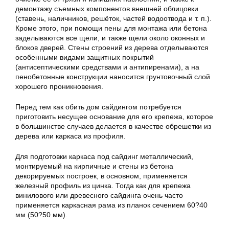
демонтажу съемных компонентов внешней облицовки
(ставень, наличников, решёток, частей водоотвода и т. п.).
Кроме этого, при помощи пены для монтажа или бетона
заделываются все щели, и также щели около оконных и
блоков дверей. Стены строений из дерева отделываются
особенными видами защитных покрытий
(антисептическими средствами и антипиренами), а на
пенобетонные конструкции наносится грунтовочный слой
хорошего проникновения.
Перед тем как обить дом сайдингом потребуется
приготовить несущее основание для его крепежа, которое
в большинстве случаев делается в качестве обрешетки из
дерева или каркаса из профиля.
Для подготовки каркаса под сайдинг металлический,
монтируемый на кирпичные и стены из бетона
декорируемых построек, в основном, применяется
железный профиль из цинка. Тогда как для крепежа
винилового или древесного сайдинга очень часто
применяется каркасная рама из планок сечением 60?40
мм (50?50 мм).