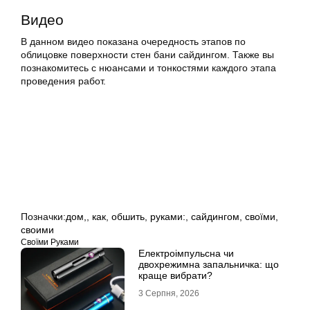
Видео
В данном видео показана очередность этапов по
облицовке поверхности стен бани сайдингом. Также вы
познакомитесь с нюансами и тонкостями каждого этапа
проведения работ.
Позначки:
дом,
,
как
,
обшить
,
руками:
,
сайдингом
,
своїми
,
своими
Своїми Руками
Електроімпульсна чи
двохрежимна запальничка: що
краще вибрати?
3 Серпня, 2026