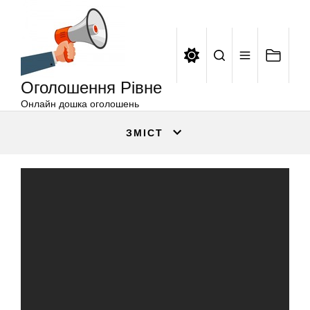
Оголошення
Перейти
Рівне
до
вмісту
Оголошення Рівне
Онлайн дошка оголошень
ЗМІСТ