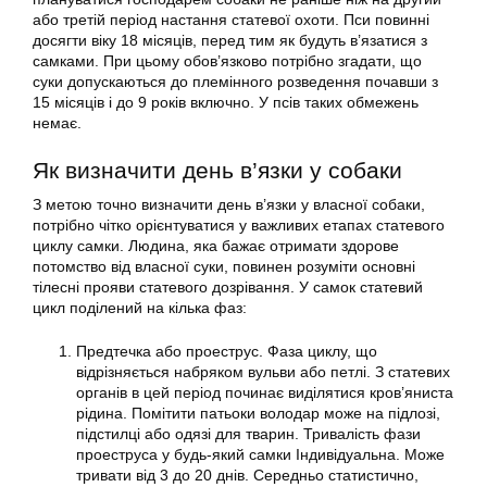
або третій період настання статевої охоти. Пси повинні
досягти віку 18 місяців, перед тим як будуть в’язатися з
самками. При цьому обов’язково потрібно згадати, що
суки допускаються до племінного розведення почавши з
15 місяців і до 9 років включно. У псів таких обмежень
немає.
Як визначити день в’язки у собаки
З метою точно визначити день в’язки у власної собаки,
потрібно чітко орієнтуватися у важливих етапах статевого
циклу самки. Людина, яка бажає отримати здорове
потомство від власної суки, повинен розуміти основні
тілесні прояви статевого дозрівання. У самок статевий
цикл поділений на кілька фаз:
Предтечка або проеструс. Фаза циклу, що
відрізняється набряком вульви або петлі. З статевих
органів в цей період починає виділятися кров’яниста
рідина. Помітити патьоки володар може на підлозі,
підстилці або одязі для тварин. Тривалість фази
проеструса у будь-який самки Індивідуальна. Може
тривати від 3 до 20 днів. Середньо статистично,