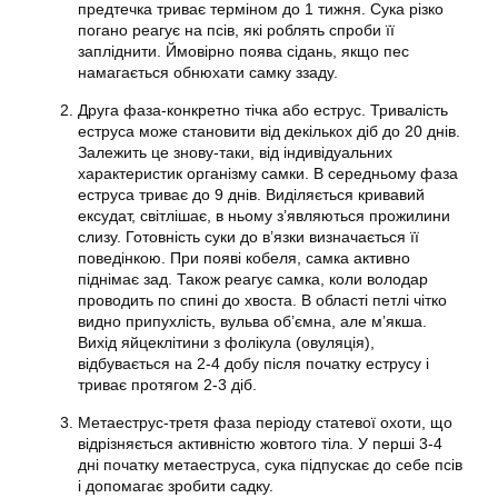
предтечка триває терміном до 1 тижня. Сука різко
погано реагує на псів, які роблять спроби її
запліднити. Ймовірно поява сідань, якщо пес
намагається обнюхати самку ззаду.
Друга фаза-конкретно тічка або еструс. Тривалість
еструса може становити від декількох діб до 20 днів.
Залежить це знову-таки, від індивідуальних
характеристик організму самки. В середньому фаза
еструса триває до 9 днів. Виділяється кривавий
ексудат, світлішає, в ньому з’являються прожилини
слизу. Готовність суки до в’язки визначається її
поведінкою. При появі кобеля, самка активно
піднімає зад. Також реагує самка, коли володар
проводить по спині до хвоста. В області петлі чітко
видно припухлість, вульва об’ємна, але м’якша.
Вихід яйцеклітини з фолікула (овуляція),
відбувається на 2-4 добу після початку еструсу і
триває протягом 2-3 діб.
Метаеструс-третя фаза періоду статевої охоти, що
відрізняється активністю жовтого тіла. У перші 3-4
дні початку метаеструса, сука підпускає до себе псів
і допомагає зробити садку.