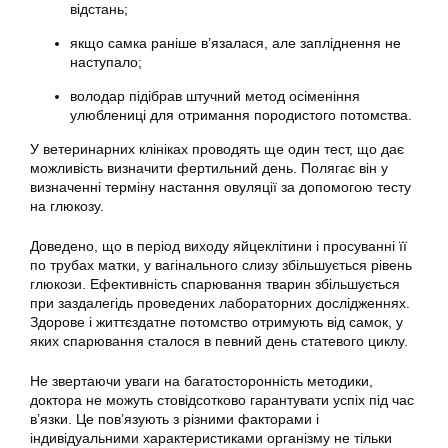
відстань;
якщо самка раніше в’язалася, але запліднення не
наступало;
володар підібрав штучний метод осіменіння
улюблениці для отримання породистого потомства.
У ветеринарних клініках проводять ще один тест, що дає
можливість визначити фертильний день. Полягає він у
визначенні терміну настання овуляції за допомогою тесту
на глюкозу.
Доведено, що в період виходу яйцеклітини і просуванні її
по трубах матки, у вагінального слизу збільшується рівень
глюкози. Ефективність спарювання тварин збільшується
при заздалегідь проведених лабораторних дослідженнях.
Здорове і життєздатне потомство отримують від самок, у
яких спарювання сталося в певний день статевого циклу.
Не звертаючи уваги на багатосторонність методики,
доктора не можуть стовідсотково гарантувати успіх під час
в’язки. Це пов’язують з різними факторами і
індивідуальними характеристиками організму не тільки