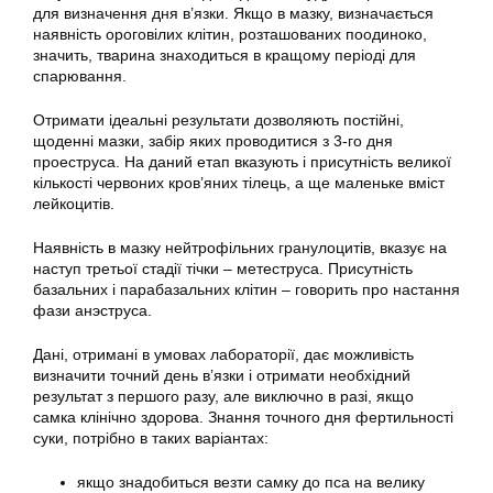
для визначення дня в’язки. Якщо в мазку, визначається
наявність ороговілих клітин, розташованих поодиноко,
значить, тварина знаходиться в кращому періоді для
спарювання.
Отримати ідеальні результати дозволяють постійні,
щоденні мазки, забір яких проводитися з 3-го дня
проеструса. На даний етап вказують і присутність великої
кількості червоних кров’яних тілець, а ще маленьке вміст
лейкоцитів.
Наявність в мазку нейтрофільних гранулоцитів, вказує на
наступ третьої стадії тічки – метеструса. Присутність
базальних і парабазальних клітин – говорить про настання
фази анэструса.
Дані, отримані в умовах лабораторії, дає можливість
визначити точний день в’язки і отримати необхідний
результат з першого разу, але виключно в разі, якщо
самка клінічно здорова. Знання точного дня фертильності
суки, потрібно в таких варіантах:
якщо знадобиться везти самку до пса на велику