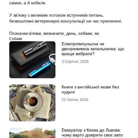
самки, а й кобеля.
У зв’язку з великим потоком вступників питань,
безкоштовні ветеринарні консультації на час припинені.
Позначки:
в’язки
,
визначити
,
день
,
собаки
,
як
Собаки
Електроімпульсна чи
двохрежимна запальничка: що
краще вибрати?
3 Серпня, 2026
Книги з англійської мови без
нудьги
23 Липня, 2026
Евакуатор з Києва до Львова:
чому варто довірити своє авто