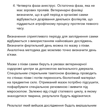
Четверта фаза-анеструс. Остаточна фаза, яка не
має зорових проявів. Ветеринарні фахівці
визначили, що в цей період в організмі самки
відбувається дозрівання декількох фолікулів, що
піддаються атрофічному процесу протягом певного
часу.
Визначення сприятливого періоду для запліднення самки
відбувається з використанням найновіших досліджень.
Визначити фертильний день можна по мазку з піхви.
Аналогічна методика дає можливо точно визначити день
в’язки.
Мазки з піхви самки беруть в умовах ветеринарної
оздоровчі центри за допомогою вагінального дзеркала.
Спеціальним стерильним тампоном фахівець проводить
по стінках піхви і потім переносить біологічний матеріал
на предметне скло. Отриманий мазок потрібно підсушити,
пофарбувати спеціальною речовиною і вивчити під
мікроскопом. Залежно від стадії статевого циклу, в якому
знаходитися тварина, результати будуть відрізнятися.
Результат який вийшов дослідження будуть вирішальним