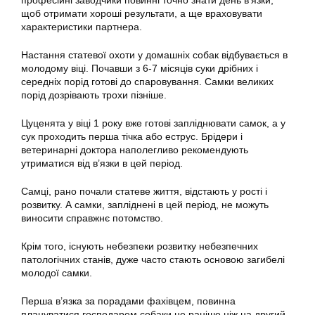
професійні заводчики повинні точно знати день в’язки,
щоб отримати хороші результати, а ще враховувати
характеристики партнера.
Настання статевої охоти у домашніх собак відбувається в
молодому віці. Почавши з 6-7 місяців суки дрібних і
середніх порід готові до спаровування. Самки великих
порід дозрівають трохи пізніше.
Цуценята у віці 1 року вже готові запліднювати самок, а у
сук проходить перша тічка або еструс. Брідери і
ветеринарні доктора наполегливо рекомендують
утриматися від в’язки в цей період.
Самці, рано почали статеве життя, відстають у рості і
розвитку. А самки, запліднені в цей період, не можуть
виносити справжнє потомство.
Крім того, існують небезпеки розвитку небезпечних
патологічних станів, дуже часто стають основою загибелі
молодої самки.
Перша в’язка за порадами фахівцем, повинна
плануватися господарем собаки не раніше ніж на другий