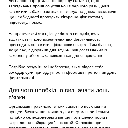
Визначення фертильного періоду важливо, щоб
запліднення пройшло успішно і з першого разу. Деякі
заводчики собак практикують в’язку» по днях», вважаючи,
що необхідності проводити лікарсько-діагностичну
підготовку, немає.
На превеликий жаль, існує багато випадків, коли
відсутність чіткого визначення дня фертильності,
призводить до великих фінансових витрат. Тим більше,
якщо пес, підібраний для злучки, був доставлений із
закордону або ж сука вивозилася для спарювання.
Потрібно розуміти всі небезпеки, яким піддає себе
володар суки при відсутності інформації про точний день
фертильності.
Для чого необхідно визначати день
в’язки
Організація правильної в’язки самки-не нескладний
процес. Визначення точного дня фертильності самки
потрібно селекціонерам з метою поліпшення порід і
закріплення найкращих їх якостей. Селекціонери і