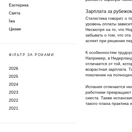
Езотерика
Зарплата за рубежом
Свята
Статистика говорит, о 
Їжа
уровень оплаты зависи
Цікаве
Несмотря на то, что Н
забывать о том, что эт
аспект при решении пе
К особенностям трудоу
ФІЛЬТР ЗА РОКАМИ
Например, в Нидерланд
отличается от той, кот
2026
возрастная зарплата. Т
поколение на полноцен
2025
2024
Испания отличается не
2023
работники прекращают 
сиеста. Также испански
2022
такого плана практика 
2021