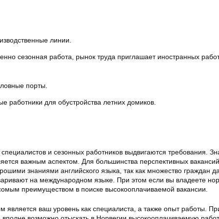
изводственные линии.
менно сезонная работа, рынок труда приглашает иностранных рабо
оловные порты.
е работники для обустройства летних домиков.
 специалистов и сезонных работников выдвигаются требования. Зн
ляется важным аспектом. Для большинства перспективных ваканси
орошими знаниями английского языка, так как множество граждан д
варивают на международном языке. При этом если вы владеете но
весомым преимуществом в поиске высокооплачиваемой вакансии.
 является ваш уровень как специалиста, а также опыт работы. Пр
е вполне возможно отыскать в Норвегии высокооплачиваемую работ