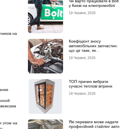
Чи варто працювати в Bolt
у Києві на електромобілі
18 Червня, 2026
тников на
Коефіцієнт зносу
автомобільних запчастин:
що це таке, як
розраховується та як
18 Червня, 2026
впливає на страхові
виплати
ТОП причин вибрати
сучасні теплові вітрини
ание
18 Червня, 2026
й
анной
рвежским
Які переваги може надати
и этом на
професійний стайлінг авто
у.