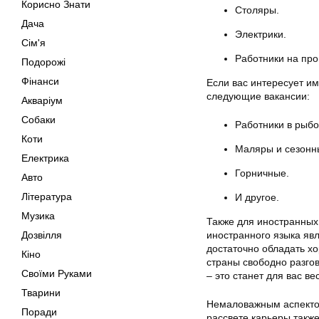
Корисно Знати
Столяры.
Дача
Электрики.
Сім'я
Работники на про
Подорожі
Фінанси
Если вас интересует и
следующие вакансии:
Акваріум
Собаки
Работники в рыб
Коти
Маляры и сезонны
Електрика
Горничные.
Авто
Література
И другое.
Музика
Также для иностранных
Дозвілля
иностранного языка яв
достаточно обладать х
Кіно
страны свободно разго
Своїми Руками
– это станет для вас 
Тварини
Немаловажным аспектом
Поради
рассвете карьеры такж