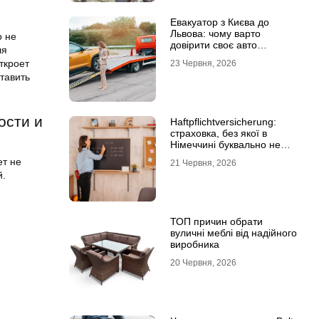
Евакуатор з Києва до
Львова: чому варто
о не
довірити своє авто
ля
фахівцям
ткроет
23 Червня, 2026
тавить
ости и
Haftpflichtversicherung:
страховка, без якої в
Німеччині буквально не
виходять з дому
ет не
21 Червня, 2026
й.
ТОП причин обрати
вуличні меблі від надійного
виробника
20 Червня, 2026