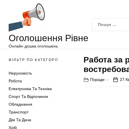
Оголошення
Перейти
Рівне
до
вмісту
Оголошення Рівне
Онлайн дошка оголошень
Работа за 
ФІЛЬТР ПО КАТЕГОРІЇ
востребов
Нерухомість
Поради
27 К
Робота
Електроніка Та Техніка
Спорт Та Відпочинок
Обладнання
Транспорт
Дім Та Дача
Хобі