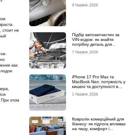
9 Червня, 2026
том
зраста.
 стоит не
Підбір автозапчастин за
ный
VIN-кодом: як знайти
потрібну деталь для
вашого автомобіля
7 Червня, 2026
гое.
ьно
ление как
олодое
iPhone 17 Pro Max та
MacBook Neo: потужність у
кишені та доступності в
чера,
рюкзаку
тся
1 Червня, 2026
. При этом
Ковролін комерційний для
бізнесу: як підлога впливає
на тишу, комфорт і
враження клієнта