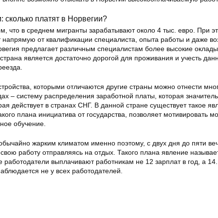
: сколько платят в Норвегии?
том, что в среднем мигранты зарабатывают около 4 тыс. евро. При э
т напрямую от квалификации специалиста, опыта работы и даже во
орвегия предлагает различным специалистам более высокие оклады,
а страна является достаточно дорогой для проживания и учесть дан
реезда.
стройства, которыми отличаются другие страны можно отнести мно
ах – систему распределения заработной платы, которая значител
орая действует в странах СНГ. В данной стране существует такое яв
акого плана инициатива от государства, позволяет мотивировать м
ное обучение.
обычайно жарким климатом именно поэтому, с двух дня до пяти ве
свою работу отправляясь на отдых. Такого плана явление называе
е работодатели выплачивают работникам не 12 зарплат в год, а 14
наблюдается не у всех работодателей.