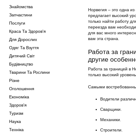
Знайомства
Норвегия – это одна из
Запчастини
предлагает высокий уро
только найти работу дл
Послуги
переезда вам необходи
Краса Та Здоров'я
для вас много интересн
вам эта страна.
Для Дорослих
Одяг Та Взуття
Работа за гран
Дитячий Світ
другие особенн
Будівництво
Работа за границей в Н
Тварини Та Рослини
только высокий уровень
Різне
Самыми востребованны
Оголошення
Економіка
Водители различн
Здоров'я
Сварщики.
Туризм
Механики.
Наука
Техніка
Строители.