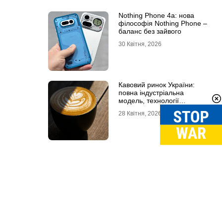
Nothing Phone 4a: нова
філософія Nothing Phone –
баланс без зайвого
30 Квітня, 2026
Кавовий ринок України:
повна індустріальна
модель, технології
обсмаження, економіка та
28 Квітня, 2026
споживчі тренди