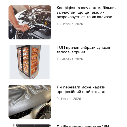
Коефіцієнт зносу автомобільних
запчастин: що це таке, як
розраховується та як впливає на
страхові виплати
18 Червня, 2026
ТОП причин вибрати сучасні
теплові вітрини
18 Червня, 2026
Які переваги може надати
професійний стайлінг авто
9 Червня, 2026
Підбір автозапчастин за VIN-