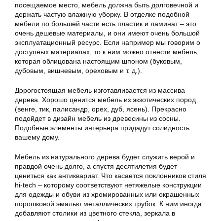
посещаемое место, мебель должна быть долговечной и
держать частую влажную уборку. В отделке подобной
мебели по большей части есть пластик и ламинат – это
очень дешевые материалы, и они имеют очень большой
эксплуатационный ресурс. Если например мы говорим о
доступных материалах, то к ним можно отнести мебель,
которая облицована настоящим шпоном (буковым,
дубовым, вишневым, ореховым и т. д.).
Дорогостоящая мебель изготавливается из массива
дерева. Хорошо ценится мебель из экзотических пород
(венге, тик, палисандр, орех, дуб, ясень). Прекрасно
подойдет в дизайн мебель из древесины из сосны.
Подобные элементы интерьера придадут солидность
вашему дому.
Мебель из натурального дерева будет служить верой и
правдой очень долго, а спустя десятилетия будет
цениться как антиквариат. Что касается поклонников стиля
hi-tech – которому соответствуют нетяжелые конструкции
для одежды и обуви из хромированных или окрашенных
порошковой эмалью металлических трубок. К ним иногда
добавляют столики из цветного стекла, зеркала в