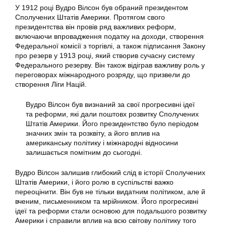
У 1912 році Вудро Вілсон був обраний президентом
Сполучених Штатів Америки. Протягом свого
президентства він провів ряд важливих реформ,
включаючи впровадження податку на доходи, створення
Федеральної комісії з торгівлі, а також підписання Закону
про резерв у 1913 році, який створив сучасну систему
Федерального резерву. Він також відіграв важливу роль у
переговорах міжнародного розряду, що призвели до
створення Ліги Націй.
Вудро Вілсон був визнаний за свої прогресивні ідеї
та реформи, які дали поштовх розвитку Сполучених
Штатів Америки. Його президентство було періодом
значних змін та розквіту, а його вплив на
американську політику і міжнародні відносини
залишається помітним до сьогодні.
Вудро Вілсон залишив глибокий слід в історії Сполучених
Штатів Америки, і його ролю в суспільстві важко
переоцінити. Він був не тільки видатним політиком, але й
вченим, письменником та мрійником. Його прогресивні
ідеї та реформи стали основою для подальшого розвитку
Америки і справили вплив на всю світову політику того