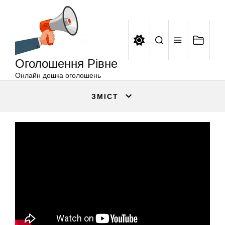
Оголошення
Перейти
Рівне
до
вмісту
Оголошення Рівне
Онлайн дошка оголошень
ЗМІСТ