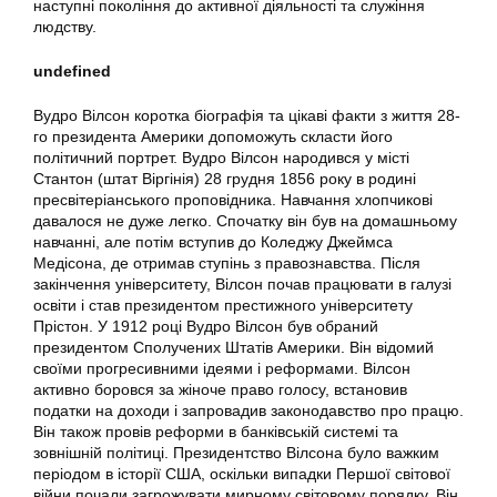
наступні покоління до активної діяльності та служіння
людству.
undefined
Вудро Вілсон коротка біографія та цікаві факти з життя 28-
го президента Америки допоможуть скласти його
політичний портрет. Вудро Вілсон народився у місті
Стантон (штат Віргінія) 28 грудня 1856 року в родині
пресвітеріанського проповідника. Навчання хлопчикові
давалося не дуже легко. Спочатку він був на домашньому
навчанні, але потім вступив до Коледжу Джеймса
Медісона, де отримав ступінь з правознавства. Після
закінчення університету, Вілсон почав працювати в галузі
освіти і став президентом престижного університету
Прістон. У 1912 році Вудро Вілсон був обраний
президентом Сполучених Штатів Америки. Він відомий
своїми прогресивними ідеями і реформами. Вілсон
активно боровся за жіноче право голосу, встановив
податки на доходи і запровадив законодавство про працю.
Він також провів реформи в банківській системі та
зовнішній політиці. Президентство Вілсона було важким
періодом в історії США, оскільки випадки Першої світової
війни почали загрожувати мирному світовому порядку. Він