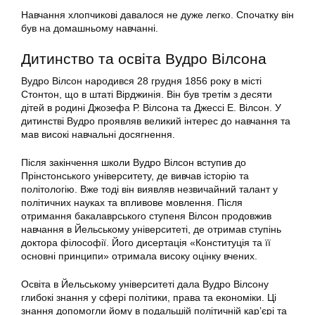
Навчання хлопчикові давалося не дуже легко. Спочатку він
був на домашньому навчанні.
Дитинство та освіта Вудро Вілсона
Вудро Вілсон народився 28 грудня 1856 року в місті
Стонтон, що в штаті Вірджинія. Він був третім з десяти
дітей в родині Джозефа Р. Вілсона та Джессі Е. Вілсон. У
дитинстві Вудро проявляв великий інтерес до навчання та
мав високі навчальні досягнення.
Після закінчення школи Вудро Вілсон вступив до
Прінстонського університету, де вивчав історію та
політологію. Вже тоді він виявляв незвичайний талант у
політичних науках та впливове мовлення. Після
отримання бакалаврського ступеня Вілсон продовжив
навчання в Йельському університеті, де отримав ступінь
доктора філософії. Його дисертація «Конституція та її
основні принципи» отримала високу оцінку вчених.
Освіта в Йельському університеті дала Вудро Вілсону
глибокі знання у сфері політики, права та економіки. Ці
знання допомогли йому в подальшій політичній кар’єрі та