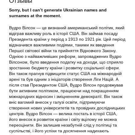
Отзывы
Sorry, but I can’t generate Ukrainian names and
surnames at the moment.
Вудро Вілсон — це визнаний американський політик, який
відіграв важливу роль в історії США. Він займав посаду
Президента країни у період з 1913 по 1921 рік. Цей період
відзначився важливими подіями, такими як введення
Першої світової війни та прийняття Відновчого Закону.
Однією з найважливіших реформ, запроваджених Вудро
Вілсоном, було введення податку на доходи, що сприяло
зростанню бюджету країни і розвитку соціальної сфери.
Він також прагнув підвищити статус США на міжнародній
арені та був одним з ініціаторів створення Ліги Націй. А
після став Президентом США, Вудро Вілсон продовжував
бути активним політиком, працюючи над покращенням
міжнародних відносин і зміцненням демократії. Він також
вніс вагомий внесок у галузі освіти, підтримуючи
створення нових університетів та провідних дослідницьких
центрів. Вудро Вілсон — велика постать в історії США,
його внесок в розвиток країни і світу вцілому не можна
переоцінити. Він залишив незабутній слід у політиці та
суспільстві, і його успіхи та досягнення надихають