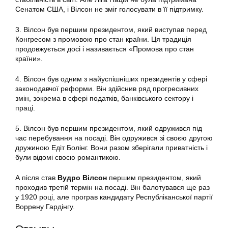
Сенатом США, і Вілсон не зміг голосувати в її підтримку.
3. Вілсон був першим президентом, який виступав перед
Конгресом з промовою про стан країни. Ця традиція
продовжується досі і називається «Промова про стан
країни».
4. Вілсон був одним з найуспішніших президентів у сфері
законодавчої реформи. Він здійснив ряд прогресивних
змін, зокрема в сфері податків, банківського сектору і
праці.
5. Вілсон був першим президентом, який одружився під
час перебування на посаді. Він одружився зі своєю другою
дружиною Едіт Болінг. Вони разом зберігали приватність і
були відомі своєю романтикою.
А після став
Вудро Вілсон
першим президентом, який
проходив третій термін на посаді. Він балотувався ще раз
у 1920 році, але програв кандидату Республіканської партії
Воррену Гардінгу.