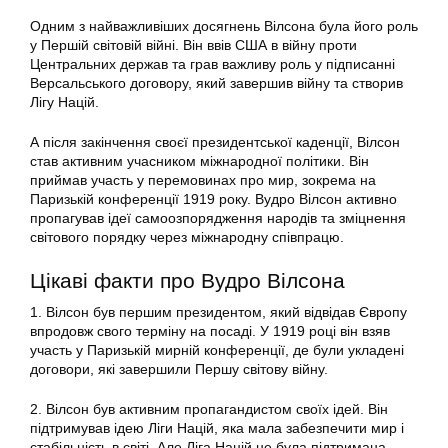
Одним з найважливіших досягнень Вілсона була його роль
у Першій світовій війні. Він ввів США в війну проти
Центральних держав та грав важливу роль у підписанні
Версальського договору, який завершив війну та створив
Лігу Націй.
А після закінчення своєї президентської каденції, Вілсон
став активним учасником міжнародної політики. Він
приймав участь у перемовинах про мир, зокрема на
Паризькій конференції 1919 року. Вудро Вілсон активно
пропагував ідеї самоозпорядження народів та зміцнення
світового порядку через міжнародну співпрацю.
Цікаві факти про Вудро Вілсона
1. Вілсон був першим президентом, який відвідав Європу
впродовж свого терміну на посаді. У 1919 році він взяв
участь у Паризькій мирній конференції, де були укладені
договори, які завершили Першу світову війну.
2. Вілсон був активним пропагандистом своїх ідей. Він
підтримував ідею Ліги Націй, яка мала забезпечити мир і
стабільність в світі. Але Ліга Націй не була підтримана