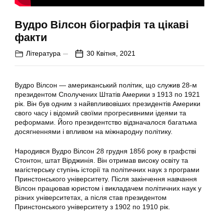
Вудро Вілсон біографія та цікаві
факти
Література
30 Квітня, 2021
Вудро Вілсон — американський політик, що служив 28-м
президентом Сполучених Штатів Америки з 1913 по 1921
рік. Він був одним з найвпливовіших президентів Америки
свого часу і відомий своїми прогресивними ідеями та
реформами. Його президентство відзначалося багатьма
досягненнями і впливом на міжнародну політику.
Народився Вудро Вілсон 28 грудня 1856 року в графстві
Стонтон, штат Вірджинія. Він отримав високу освіту та
магістерську ступінь історії та політичних наук з програми
Принстонського університету. Після закінчення навчання
Вілсон працював юристом і викладачем політичних наук у
різних університетах, а після став президентом
Принстонського університету з 1902 по 1910 рік.