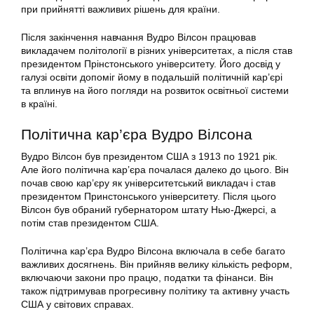
при прийнятті важливих рішень для країни.
Після закінчення навчання Вудро Вілсон працював
викладачем політології в різних університетах, а після став
президентом Прінстонського університету. Його досвід у
галузі освіти допоміг йому в подальшій політичній кар’єрі
та вплинув на його погляди на розвиток освітньої системи
в країні.
Політична кар’єра Вудро Вілсона
Вудро Вілсон був президентом США з 1913 по 1921 рік.
Але його політична кар’єра почалася далеко до цього. Він
почав свою кар’єру як університетський викладач і став
президентом Принстонського університету. Після цього
Вілсон був обраний губернатором штату Нью-Джерсі, а
потім став президентом США.
Політична кар’єра Вудро Вілсона включала в себе багато
важливих досягнень. Він прийняв велику кількість реформ,
включаючи закони про працю, податки та фінанси. Він
також підтримував прогресивну політику та активну участь
США у світових справах.