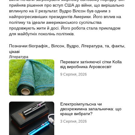
прийняв рішення про вступ США до війни, що вирішально
вплинуло на її результат. Вудро Вілсон був одним з
найпрогресивніших президентів Америки. Його вплив на
політику та ідеали американського суспільства
продовжують жити й досі. Його робота стала прикладом
для майбутніх поколінь політиків.
Позначки:
біографія,
,
Вілсон
,
Вудро
,
Література
,
та
,
факты
,
цікаві
Література
Переваги затіняючої сітки Kolla
від виробника Агровсесвіт
9 Серпня, 2026
Електроімпульсна чи
двохрежимна запальничка: що
краще вибрати?
3 Серпня, 2026