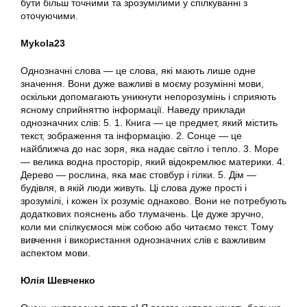
бути більш точними та зрозумілими у спілкуванні з
оточуючими.
Mykola23
Однозначні слова — це слова, які мають лише одне
значення. Вони дуже важливі в моєму розумінні мови,
оскільки допомагають уникнути непорозумінь і сприяють
ясному сприйняттю інформації. Наведу приклади
однозначних слів: 5. 1. Книга — це предмет, який містить
текст, зображення та інформацію. 2. Сонце — це
найближча до нас зоря, яка надає світло і тепло. 3. Море
— велика водна просторір, який відокремлює материки. 4.
Дерево — рослина, яка має стовбур і гілки. 5. Дім —
будівля, в якій люди живуть. Ці слова дуже прості і
зрозумілі, і кожен їх розуміє однаково. Вони не потребують
додаткових пояснень або тлумачень. Це дуже зручно,
коли ми спілкуємося між собою або читаємо текст. Тому
вивчення і використання однозначних слів є важливим
аспектом мови.
Юлія Шевченко