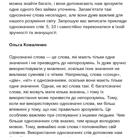
можна знайти багато, і вони допомагають нам зрозуміти
одне одного без зайвих уточнень. Запам’ятати такі
однозначні слова нескладно, але вони дуже важливі для
нашого розуміння світу. Запрошую вас виписати приклади
однозначних слів: 5, 10 і самостійно переконатися в їхній
зручності та значущості.
Ольга Коваленко
Однозначні слова — це слова, які мають тільки одне
значення і не призводять до непорозумінь. Їх дуже зручно
використовувати у мовленні, оскільки їхне значення не
викликає сумнівів і є чітким. Наприклад, слова «сонце»,
«дім», «кіт» є однозначними, оскільки вони мають тільки
одне значення. Однак, не всі слова такі. Є багатозначні
слова, які можуть мати кілька значень, і тому їх
використання може призвести до непорозумінь. Тому,
коли ми використовуємо однозначні слова, ми більш
впевнені у тому, що нас правильно зрозуміють. Це
особливо важливо при спілкуванні з іншими людьми. Чим
більше однозначних слів знаємо, тим краще володіємо
мовою. Тому, вивчаймо нові слова і поповнюймо свій
словник. Використання однозначних слів допоможе нам