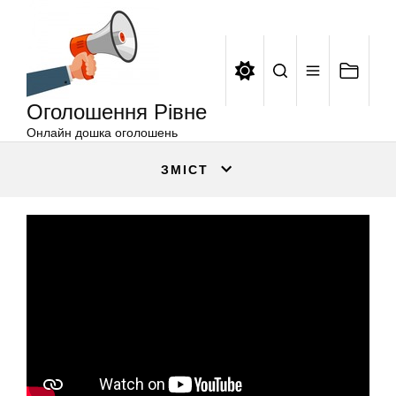
Оголошення
Перейти
Рівне
до
вмісту
Оголошення Рівне
Онлайн дошка оголошень
ЗМІСТ