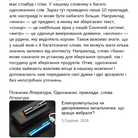
має стовбур і гілки. У нашому словнику є багато
однозначних слів. Зараз тут приведено лише 10 прикладів,
але насправді їх може бути набагато більше. Наприклад:
«книга» — це предмет, в якому ми зберігаємо текст;
«сонце» — це найбільша зірка у нашій Сонячній системі;
«метр» — це одиниця вимірювання довжини; «молоко» —
це рідина, яку виділяють корови. Також важливо знати, що
у нашій мові є й багатозначні слова, які можуть мати кілька
значень залежно від контексту. Наприклад, слово «банк»
може означати як установу для зберігання грошей, так і
посудину для зберігання продуктів. Отже, однозначні
слова займають важливе місце в нашому мовленні і
допомагають нам передавати свої думки і ідеї зрозуміло і
без непотрібних уточнень.
Позначки:
Література
,
Однозначні
,
приклади
,
слова
Література
Електроімпульсна чи
двохрежимна запальничка: що
краще вибрати?
3 Серпня, 2026