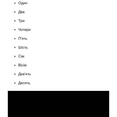
Один
Два
Три
Чотири
П’ять
Шість
Сім
Вісім
Дев’ять
Десять