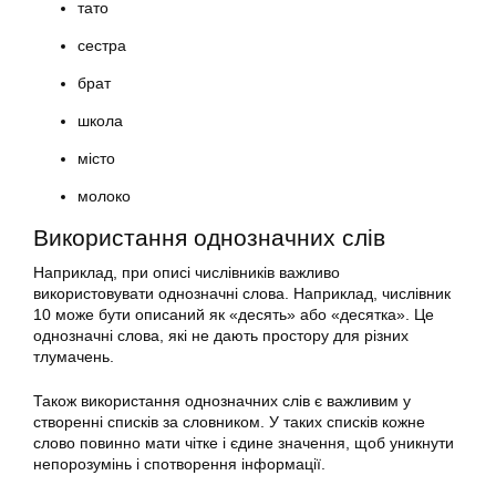
тато
сестра
брат
школа
місто
молоко
Використання однозначних слів
Наприклад, при описі числівників важливо
використовувати однозначні слова. Наприклад, числівник
10 може бути описаний як «десять» або «десятка». Це
однозначні слова, які не дають простору для різних
тлумачень.
Також використання однозначних слів є важливим у
створенні списків за словником. У таких списків кожне
слово повинно мати чітке і єдине значення, щоб уникнути
непорозумінь і спотворення інформації.