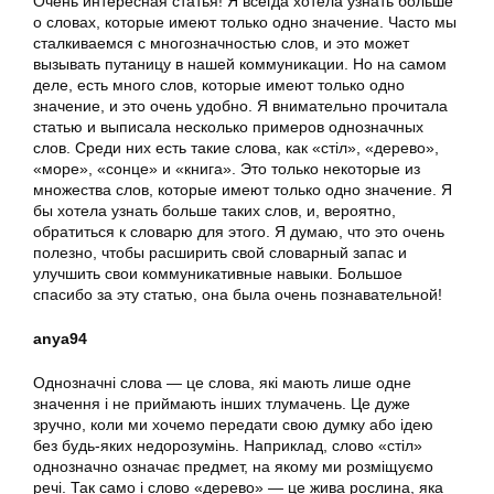
Очень интересная статья! Я всегда хотела узнать больше
о словах, которые имеют только одно значение. Часто мы
сталкиваемся с многозначностью слов, и это может
вызывать путаницу в нашей коммуникации. Но на самом
деле, есть много слов, которые имеют только одно
значение, и это очень удобно. Я внимательно прочитала
статью и выписала несколько примеров однозначных
слов. Среди них есть такие слова, как «стіл», «дерево»,
«море», «сонце» и «книга». Это только некоторые из
множества слов, которые имеют только одно значение. Я
бы хотела узнать больше таких слов, и, вероятно,
обратиться к словарю для этого. Я думаю, что это очень
полезно, чтобы расширить свой словарный запас и
улучшить свои коммуникативные навыки. Большое
спасибо за эту статью, она была очень познавательной!
anya94
Однозначні слова — це слова, які мають лише одне
значення і не приймають інших тлумачень. Це дуже
зручно, коли ми хочемо передати свою думку або ідею
без будь-яких недорозумінь. Наприклад, слово «стіл»
однозначно означає предмет, на якому ми розміщуємо
речі. Так само і слово «дерево» — це жива рослина, яка