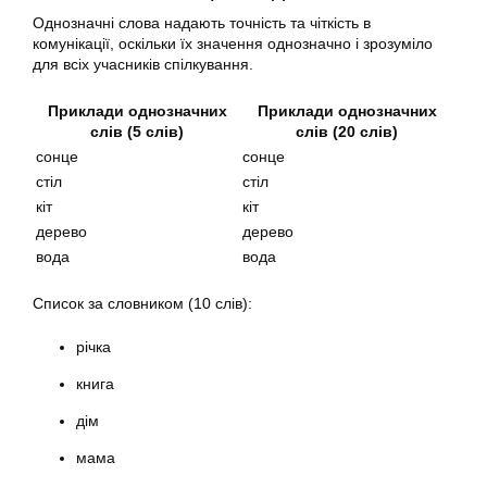
Однозначні слова надають точність та чіткість в
комунікації, оскільки їх значення однозначно і зрозуміло
для всіх учасників спілкування.
Приклади однозначних
Приклади однозначних
слів (5 слів)
слів (20 слів)
сонце
сонце
стіл
стіл
кіт
кіт
дерево
дерево
вода
вода
Список за словником (10 слів):
річка
книга
дім
мама