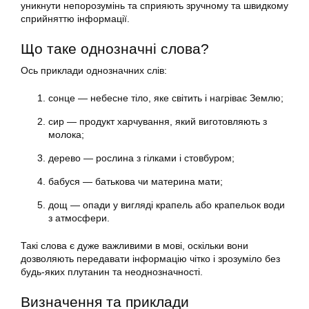
уникнути непорозумінь та сприяють зручному та швидкому
сприйняттю інформації.
Що таке однозначні слова?
Ось приклади однозначних слів:
сонце — небесне тіло, яке світить і нагріває Землю;
сир — продукт харчування, який виготовляють з
молока;
дерево — рослина з гілками і стовбуром;
бабуся — батькова чи материна мати;
дощ — опади у вигляді крапель або крапельок води
з атмосфери.
Такі слова є дуже важливими в мові, оскільки вони
дозволяють передавати інформацію чітко і зрозуміло без
будь-яких плутанин та неоднозначності.
Визначення та приклади