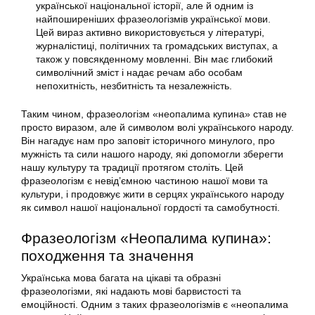
української національної історії, але й одним із
найпоширеніших фразеологізмів української мови.
Цей вираз активно використовується у літературі,
журналістиці, політичних та громадських виступах, а
також у повсякденному мовленні. Він має глибокий
символічний зміст і надає речам або особам
непохитність, незбитність та незалежність.
Таким чином, фразеологізм «неопалима купина» став не
просто виразом, але й символом волі українського народу.
Він нагадує нам про заповіт історичного минулого, про
мужність та сили нашого народу, які допомогли зберегти
нашу культуру та традиції протягом століть. Цей
фразеологізм є невід’ємною частиною нашої мови та
культури, і продовжує жити в серцях українського народу
як символ нашої національної гордості та самобутності.
Фразеологізм «Неопалима купина»:
походження та значення
Українська мова багата на цікаві та образні
фразеологізми, які надають мові барвистості та
емоційності. Одним з таких фразеологізмів є «неопалима