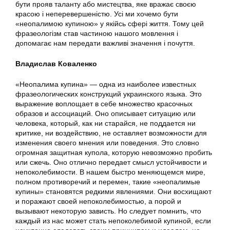
бути прояв таланту або мистецтва, яке вражає своєю
красою і неперевершеністю. Усі ми хочемо бути
«неопалимою купиною» у якійсь сфері життя. Тому цей
фразеологізм став частиною нашого мовлення і
допомагає нам передати важливі значення і почуття.
Владислав Коваленко
«Неопалима купина» — одна из наиболее известных
фразеологических конструкций украинского языка. Это
выражение воплощает в себе множество красочных
образов и ассоциаций. Оно описывает ситуацию или
человека, который, как ни старайся, не поддается ни
критике, ни воздействию, не оставляет возможности для
изменения своего мнения или поведения. Это словно
огромная защитная купола, которую невозможно пробить
или сжечь. Оно отлично передает смысл устойчивости и
непоколебимости. В нашем быстро меняющемся мире,
полном противоречий и перемен, такие «неопалимые
купины» становятся редкими явлениями. Они восхищают
и поражают своей непоколебимостью, а порой и
вызывают некоторую зависть. Но следует помнить, что
каждый из нас может стать непоколебимой купиной, если