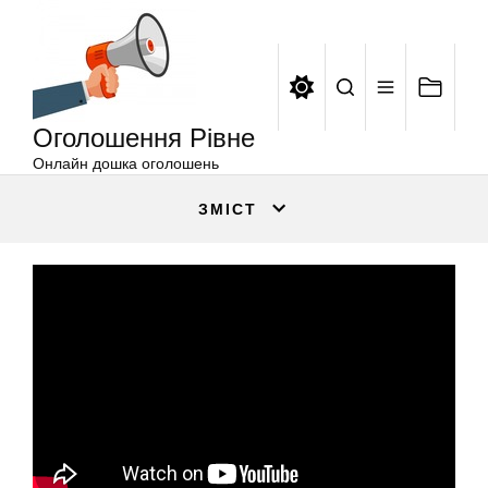
Оголошення
Перейти
Рівне
до
вмісту
Оголошення Рівне
Онлайн дошка оголошень
ЗМІСТ