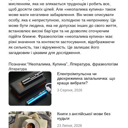
мисленням, яка не злякається труднощів і робить все,
щоб досягти своїх цілей. Але «неопалима купина» також
може мати негативне забарвлення. Він може описувати
особу, яка є неприступною, холодною та непроникну. Це
може бути людина, яка не допускає інших до свого життя,
встановлює високі бар’єри та не дозволяє оточуючим
підійти ближче. Фразеологізм «неопалима купина» має
різні значення та контексти застосування, відображаючи
як сильність, так і відчуженість. Це залишає його
загадковим і цікавим для дослідження.
Позначки:
“Неопалима
,
Купина”
,
Література
,
фразеологізм
Література
Електроімпульсна чи
двохрежимна запальничка: що
краще вибрати?
3 Серпня, 2026
Книги з англійської мови без
нудьги
23 Липня, 2026