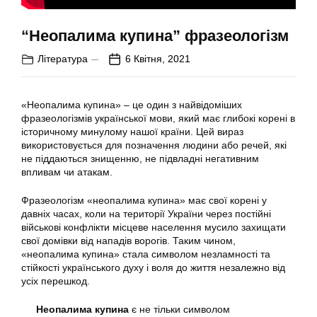
“Неопалима купина” фразеологізм
Література
6 Квітня, 2021
«Неопалима купина» – це один з найвідоміших
фразеологізмів української мови, який має глибокі корені в
історичному минулому нашої країни. Цей вираз
використовується для позначення людини або речей, які
не піддаються знищенню, не підвладні негативним
впливам чи атакам.
Фразеологізм «неопалима купина» має свої корені у
давніх часах, коли на території України через постійні
військові конфлікти місцеве населення мусило захищати
свої домівки від нападів ворогів. Таким чином,
«неопалима купина» стала символом незламності та
стійкості українського духу і воля до життя незалежно від
усіх перешкод.
Неопалима купина
є не тільки символом