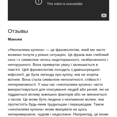
Отзывы
Максим
«Неопалима купина» — це фразеологізм, який ми часто
можемо почути у різних ситуаціях. Ця фраза має глибокий
сенс і є символом чогось недоторканного, незбагненного і
непорушного. Вона привертає увагу і залишається в
пам’яті. Цей фразеологізм походить з давньогрецької
міфології, де була легенда про купіну, яка не згоріла
вогнем. Вона стала символом непохитності, стійкості і
непереможності. У наш час «неопалима купина» часто
використовується для описування людей або речей, які не
піддаються впливу зовнішніх факторів або не змінюються
з часом. Це може бути людина з незламною волею, яка
протистоїть будь-яким труднощам і перешкодам. Також
«неопалима купина» може вказувати на щось
неперевершене, чудове і недосяжне. Наприклад, це може