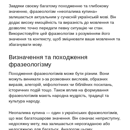
Завдяки своєму багатому походженню та глибокому
значенню, фразеологізм «неопалима купина»
залишається актуальним у сучасній українській мові. Він
додає високу емоційність та виразність до мовлення та
дозволяє точно передати певну ситуацію чи стан.
Використовуйте цей фразеологізм з розумінням його
значення та контексту, щоб зміцнювати ваше мовлення та
збагачувати мову.
Визначення та походження
фразеологізму
Походження фразеологізмів може бути різним. Вони
можуть виникати з-за розмовних висловів, образних
виразів, алегорій, міфологічних чи біблійних посилань,
історичних подій тощо. Також вплив на формування
фразеологізмів мають народна мудрість, традиції та
культура народу.
Неопалима купина — один з українських фразеологізмів,
що має багатошарове значення. Він означає неприступну,
недосяжну мету, яка залишається нерозгаданою або
недосяжною для багатьох. Аналогом цьому