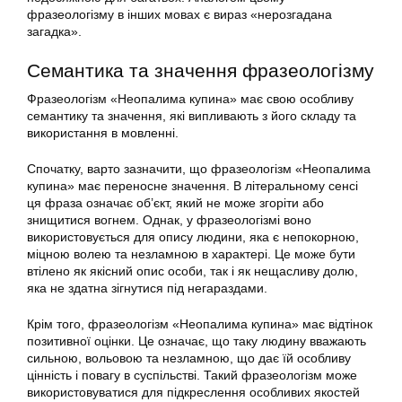
фразеологізму в інших мовах є вираз «нерозгадана
загадка».
Семантика та значення фразеологізму
Фразеологізм «Неопалима купина» має свою особливу
семантику та значення, які випливають з його складу та
використання в мовленні.
Спочатку, варто зазначити, що фразеологізм «Неопалима
купина» має переносне значення. В літеральному сенсі
ця фраза означає об’єкт, який не може згоріти або
знищитися вогнем. Однак, у фразеологізмі воно
використовується для опису людини, яка є непокорною,
міцною волею та незламною в характері. Це може бути
втілено як якісний опис особи, так і як нещасливу долю,
яка не здатна зігнутися під негараздами.
Крім того, фразеологізм «Неопалима купина» має відтінок
позитивної оцінки. Це означає, що таку людину вважають
сильною, вольовою та незламною, що дає їй особливу
цінність і повагу в суспільстві. Такий фразеологізм може
використовуватися для підкреслення особливих якостей