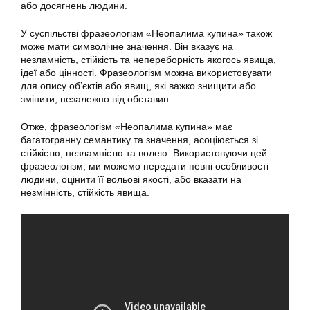
або досягнень людини.
У суспільстві фразеологізм «Неопалима купина» також
може мати символічне значення. Він вказує на
незламність, стійкість та непереборність якогось явища,
ідеї або цінності. Фразеологізм можна використовувати
для опису об’єктів або явищ, які важко знищити або
змінити, незалежно від обставин.
Отже, фразеологізм «Неопалима купина» має
багатогранну семантику та значення, асоціюється зі
стійкістю, незламністю та волею. Використовуючи цей
фразеологізм, ми можемо передати певні особливості
людини, оцінити її вольові якості, або вказати на
незмінність, стійкість явища.