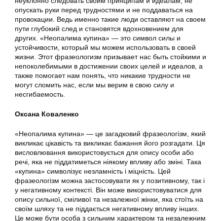
неуклонно следовать своим принципам и идеалам, не
опускать руки перед трудностями и не поддаваться на
провокации. Ведь именно такие люди оставляют на своем
пути глубокий след и становятся вдохновением для
других. «Неопалима купина» — это символ силы и
устойчивости, который мы можем использовать в своей
жизни. Этот фразеологизм призывает нас быть стойкими и
непоколебимыми в достижении своих целей и идеалов, а
также помогает нам понять, что никакие трудности не
могут сломить нас, если мы верим в свою силу и
несгибаемость.
Оксана Коваленко
«Неопалима купина» — це загадковий фразеологізм, який
викликає цікавість та викликає бажання його розгадати. Ця
висловлювання використовується для опису особи або
речі, яка не піддатиметься ніякому впливу або зміні. Така
«купина» символізує незламність і міцність. Цей
фразеологізм можна застосовувати як у позитивному, так і
у негативному контексті. Він може використовуватися для
опису сильної, сміливої та незалежної жінки, яка стоїть на
своїм шляху та не піддається негативному впливу інших.
Це може бути особа з сильним характером та незалежним