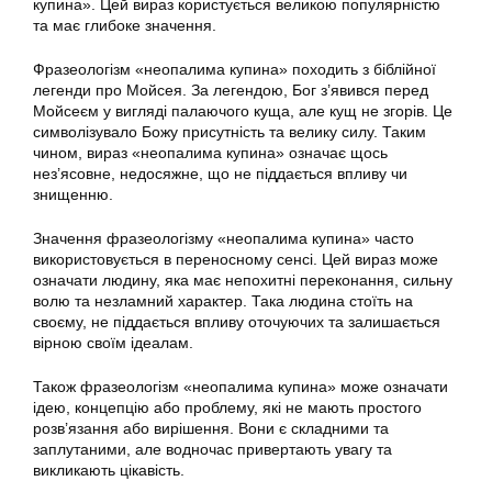
купина». Цей вираз користується великою популярністю
та має глибоке значення.
Фразеологізм «неопалима купина» походить з біблійної
легенди про Мойсея. За легендою, Бог з’явився перед
Мойсеєм у вигляді палаючого куща, але кущ не згорів. Це
символізувало Божу присутність та велику силу. Таким
чином, вираз «неопалима купина» означає щось
нез’ясовне, недосяжне, що не піддається впливу чи
знищенню.
Значення фразеологізму «неопалима купина» часто
використовується в переносному сенсі. Цей вираз може
означати людину, яка має непохитні переконання, сильну
волю та незламний характер. Така людина стоїть на
своєму, не піддається впливу оточуючих та залишається
вірною своїм ідеалам.
Також фразеологізм «неопалима купина» може означати
ідею, концепцію або проблему, які не мають простого
розв’язання або вирішення. Вони є складними та
заплутаними, але водночас привертають увагу та
викликають цікавість.