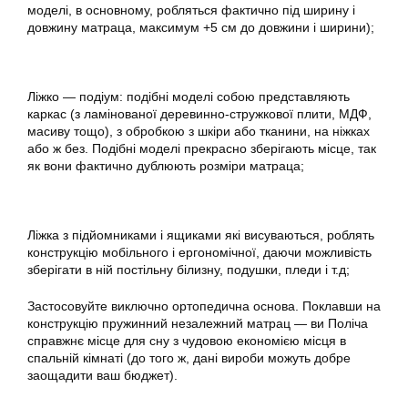
моделі, в основному, робляться фактично під ширину і
довжину матраца, максимум +5 см до довжини і ширини);
Ліжко — подіум: подібні моделі собою представляють
каркас (з ламінованої деревинно-стружкової плити, МДФ,
масиву тощо), з обробкою з шкіри або тканини, на ніжках
або ж без. Подібні моделі прекрасно зберігають місце, так
як вони фактично дублюють розміри матраца;
Ліжка з підйомниками і ящиками які висуваються, роблять
конструкцію мобільного і ергономічної, даючи можливість
зберігати в ній постільну білизну, подушки, пледи і т.д;
Застосовуйте виключно ортопедична основа. Поклавши на
конструкцію пружинний незалежний матрац — ви Поліча
справжнє місце для сну з чудовою економією місця в
спальній кімнаті (до того ж, дані вироби можуть добре
заощадити ваш бюджет).