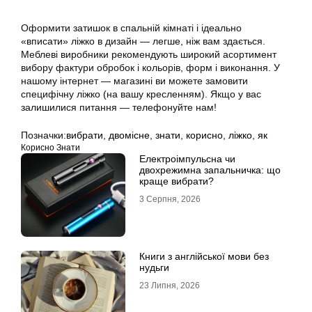
Оформити затишок в спальній кімнаті і ідеально
«вписати» ліжко в дизайн — легше, ніж вам здається.
Меблеві виробники рекомендують широкий асортимент
вибору фактури обробок і кольорів, форм і виконання. У
нашому інтернет — магазині ви можете замовити
специфічну ліжко (на вашу кресленням). Якщо у вас
залишилися питання — телефонуйте нам!
Позначки:
вибрати
,
двомісне
,
знати
,
корисно
,
ліжко
,
як
Корисно Знати
Електроімпульсна чи
двохрежимна запальничка: що
краще вибрати?
3 Серпня, 2026
Книги з англійської мови без
нудьги
23 Липня, 2026