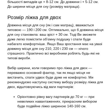
більшості випадків це + 8-12 см. До довжини і + 5-12 см.
До ширини місця для сну (розміру матраца).
Розмір ліжка для двох
Довжина місця для сну (як і сам матрац), вважається
типовою — 190 і 200 см. Оптимально, що б довжина місця
для сну становила: ваш зріст + 30 см. Тоді Ви зможете
дуже легко помістити об’ємну подушку і спати буде
набагато комфортніше. Якщо Ваш зростання має на увазі
довжину місця для сну 210, 220 і 230 см — нічого
страшного. Практично всі виробники роблять будь-які не
типові вироби.
Вибір ширини, коли говоримо про ліжка для двох —
переважно основний фактор, так як якщо місця не
вистачить, спати удвох буде дуже не комфортно. Ми
рекомендуємо наступну систему вибору розміру ліжка для
двох, відштовхуючись від ваги партнерів:
Орієнтовно рівну вагу партнерів до 70 кг — при
невеликих навантаженнях, прекрасним вибором
буде подвійне ліжко шириною 140-160 см.