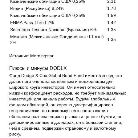
Казначейские облигации США 0,25%
2.31
Индия (Республика) 8,24%
1.78
Казначейские облигации США 0,25%
1.59
FNMA Pass-Thru I 2%
1.42
Secretaria Tesouro Nacional (Бразилия) 6%
1.35
Мексика (Мексиканские Соединенные Штаты)
1.35
2%
Источник: Morningstar
Плюсы и минусы DODLX
Фонд Dodge & Cox Global Bond Fund имеет 5 звезд, что
делает его очень качественным и подходящим для
широкого круга инвесторов. Он имеет относительно
низкий коэффициент расходов, но требует минимальных
инвестиций для начала работы. Будучи глобальным
фондом облигаций, он хорошо диверсифицирован
географически, но поскольку в его состав входят
облигации развивающихся рынков и ценные бумаги, не
деноминированные в долларах, он в большей степени,
чем в среднем, подвержен страновому и валютному
риску.