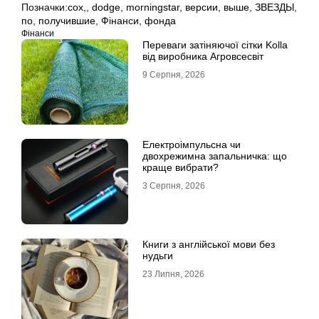
Позначки:
cox,
,
dodge
,
morningstar
,
версии
,
выше
,
ЗВЕЗДЫ
,
по
,
получившие
,
Фінанси
,
фонда
Фінанси
Переваги затіняючої сітки Kolla
від виробника Агровсесвіт
9 Серпня, 2026
Електроімпульсна чи
двохрежимна запальничка: що
краще вибрати?
3 Серпня, 2026
Книги з англійської мови без
нудьги
23 Липня, 2026