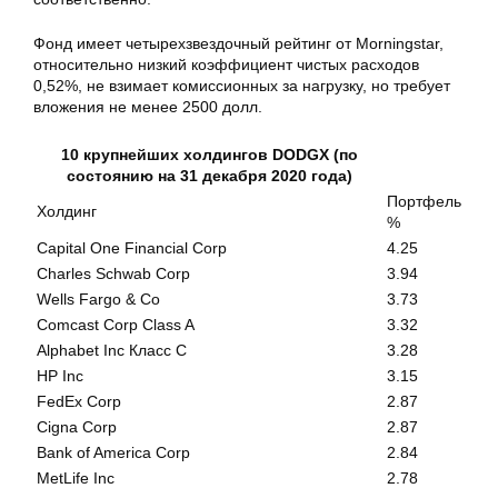
Фонд имеет четырехзвездочный рейтинг от Morningstar,
относительно низкий коэффициент чистых расходов
0,52%, не взимает комиссионных за нагрузку, но требует
вложения не менее 2500 долл.
10 крупнейших холдингов DODGX (по
состоянию на 31 декабря 2020 года)
Портфель
Холдинг
%
Capital One Financial Corp
4.25
Charles Schwab Corp
3.94
Wells Fargo & Co
3.73
Comcast Corp Class A
3.32
Alphabet Inc Класс C
3.28
HP Inc
3.15
FedEx Corp
2.87
Cigna Corp
2.87
Bank of America Corp
2.84
MetLife Inc
2.78