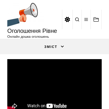
Оголошення
Перейти
Рівне
до
вмісту
Оголошення Рівне
Онлайн дошка оголошень
ЗМІСТ