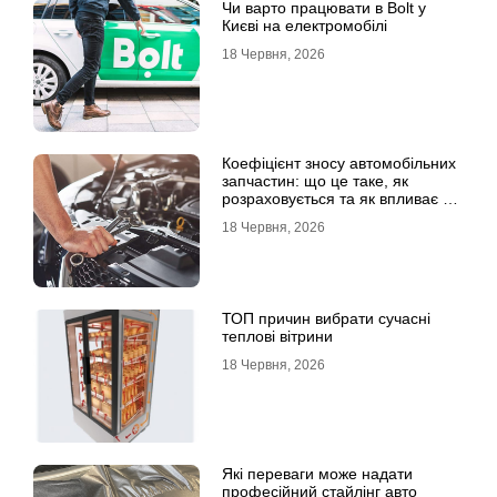
Чи варто працювати в Bolt у
Києві на електромобілі
18 Червня, 2026
Коефіцієнт зносу автомобільних
запчастин: що це таке, як
розраховується та як впливає на
страхові виплати
18 Червня, 2026
ТОП причин вибрати сучасні
теплові вітрини
18 Червня, 2026
Які переваги може надати
професійний стайлінг авто