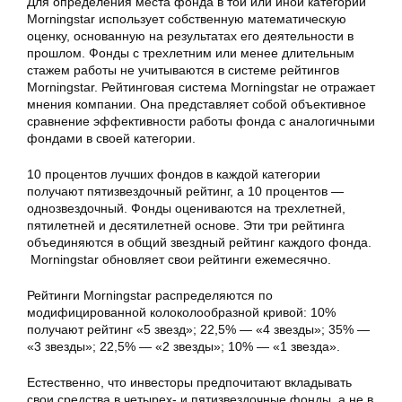
Для определения места фонда в той или иной категории
Morningstar использует собственную математическую
оценку, основанную на результатах его деятельности в
прошлом. Фонды с трехлетним или менее длительным
стажем работы не учитываются в системе рейтингов
Morningstar. Рейтинговая система Morningstar не отражает
мнения компании. Она представляет собой объективное
сравнение эффективности работы фонда с аналогичными
фондами в своей категории.
10 процентов лучших фондов в каждой категории
получают пятизвездочный рейтинг, а 10 процентов —
однозвездочный. Фонды оцениваются на трехлетней,
пятилетней и десятилетней основе. Эти три рейтинга
объединяются в общий звездный рейтинг каждого фонда.
Morningstar обновляет свои рейтинги ежемесячно.
Рейтинги Morningstar распределяются по
модифицированной колоколообразной кривой: 10%
получают рейтинг «5 звезд»; 22,5% — «4 звезды»; 35% —
«3 звезды»; 22,5% — «2 звезды»; 10% — «1 звезда».
Естественно, что инвесторы предпочитают вкладывать
свои средства в четырех- и пятизвездочные фонды, а не в