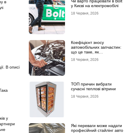
Чи варто працювати в Bolt
ну в
у Києві на електромобілі
ує
18 Червня, 2026
Коефіцієнт зносу
автомобільних запчастин:
що це таке, як
розраховується та як
18 Червня, 2026
впливає на страхові
виплати
ї. В описі
ТОП причин вибрати
сучасні теплові вітрини
Така
18 Червня, 2026
ів у
Партнери
Які переваги може надати
ьне
професійний стайлінг авто