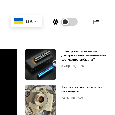
UK
Електроімпульсна чи
двохрежимна запальничка:
що краще вибрати?
3 Серпня, 2026
Книги з англійської мови
без нудьги
23 Липня, 2026