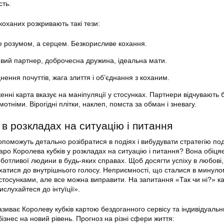
сть.
коханих розкривають такі тези:
е розумом, а серцем. Безкорисливе кохання.
ивий партнер, доброчесна дружина, ідеальна мати.
нення почуттів, жага злиття і об’єднання з коханим.
нні карта вказує на маніпуляції у стосунках. Партнери відчувають 
отніми. Вірогідні плітки, наклеп, помста за обман і зневагу.
в розкладах на ситуацію і питання
опоможуть детально розібратися в подіях і вибудувати стратегію п
аро Королева кубків у розкладах на ситуацію і питання? Вона обіця
ботливої людини в будь-яких справах. Щоб досягти успіху в любові,
ухатися до внутрішнього голосу. Неприємності, що сталися в минуло
 стосунками, але все можна виправити. На запитання «Так чи ні?» к
ислухайтеся до інтуїції».
азиває Королеву кубків картою бездоганного сервісу та індивідуальн
 бізнес на новий рівень. Прогноз на різні сфери життя: