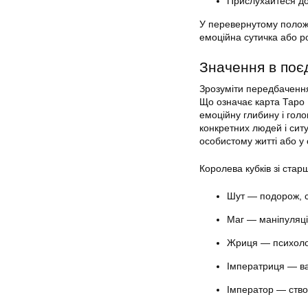
Прислухайтеся до 
У перевернутому полож
емоційна сутичка або р
Значення в поє
Зрозуміти передбачення 
Що означає карта Таро 
емоційну глибину і гол
конкретних людей і сит
особистому житті або у 
Королева кубків зі ста
Шут — подорож, с
Маг — маніпуляці
Жриця — психолог
Імператриця — ва
Імператор — створ