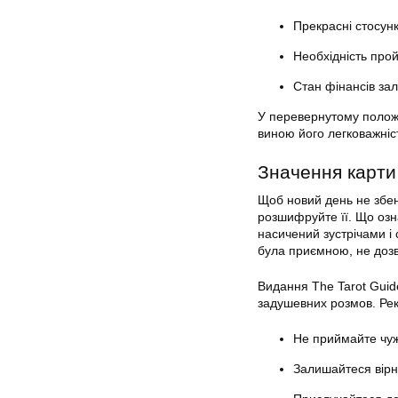
Прекрасні стосунк
Необхідність прой
Стан фінансів зал
У перевернутому положе
виною його легковажніст
Значення карти
Щоб новий день не збен
розшифруйте її. Що озн
насичений зустрічами і
була приємною, не дозв
Видання The Tarot Guide
задушевних розмов. Рек
Не приймайте чужі
Залишайтеся вір