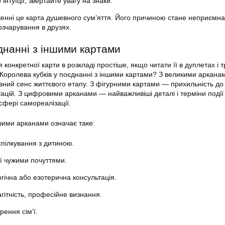
інтуїції, звертайте увагу на знаки.
енні це карта душевного сум’яття. Його причиною стане неприємна
озчарування в друзях.
днанні з іншими картами
конкретної карти в розкладі простіше, якщо читати її в дуплетах і 
Королева кубків у поєднанні з іншими картами? З великими аркана
овний сенс життєвого етапу. З фігурними картами — прихильність до
уацій. З цифровими арканами — найважливіші деталі і терміни події
сфері самореалізації.
ршими арканами означає таке:
пілкування з дитиною.
ї чужими почуттями.
ічна або езотерична консультація.
гітність, професійне визнання.
ення сім’ї.