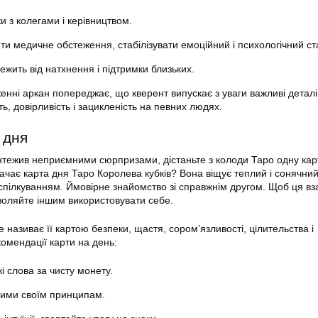
и з колегами і керівництвом.
ти медичне обстеження, стабілізувати емоційний і психологічний ст
ежить від натхнення і підтримки близьких.
нні аркан попереджає, що кверент випускає з уваги важливі деталі
ь, довірливість і зацикленість на певних людях.
 дня
тежив неприємними сюрпризами, дістаньте з колоди Таро одну карт
ачає карта дня Таро Королева кубків? Вона віщує теплий і сонячний
 спілкуванням. Ймовірне знайомство зі справжнім другом. Щоб ця вз
оляйте іншим використовувати себе.
 називає її картою безпеки, щастя, сором’язливості, цілительства і
омендації карти на день:
 слова за чисту монету.
ними своїм принципам.