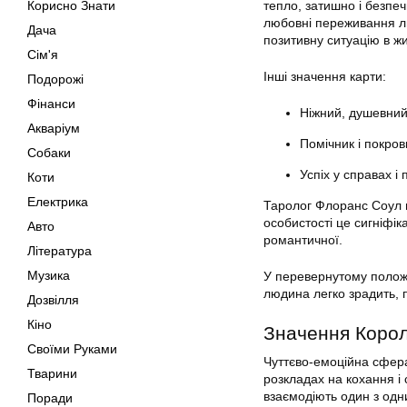
Корисно Знати
тепло, затишно і безпе
любовні переживання лю
Дача
позитивну ситуацію в жи
Сім'я
Інші значення карти:
Подорожі
Фінанси
Ніжний, душевний,
Акваріум
Помічник і покров
Собаки
Успіх у справах і
Коти
Електрика
Таролог Флоранс Соул н
особистості це сигніфіка
Авто
романтичної.
Література
Музика
У перевернутому положен
людина легко зрадить, пі
Дозвілля
Кіно
Значення Короле
Своїми Руками
Чуттєво-емоційна сфера
Тварини
розкладах на кохання і
взаємодіють один з одн
Поради