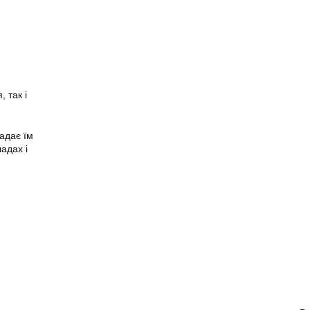
 так і
надає їм
адах і