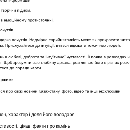
ена інформація.
 творчий підйом.
в емоційному протистоянні.
очуттів.
арка почуттів. Надмірна сприйнятливість може як прикрасити життя,
. Прислухайтеся до інтуїції, вчіться відсікати токсичних людей.
ння любові, доброти та інтуїтивної чуттєвості. Її поява в розкладах 
. Щоб зрозуміти всю глибину аркана, розгляньте його в різних розкл
теся до поради карти.
першими
еся про свіжі новини Казахстану, фото, відео та інші ексклюзиви.
ен, характер і доля його володаря
стивості, цікаві факти про камінь