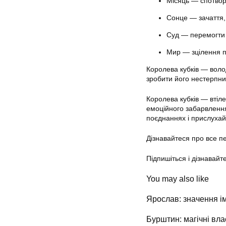
Місяць — спотвор
Сонце — зачаття,
Суд — перемогти 
Мир — зцілення п
Королева кубків — волод
зробити його нестерпним
Королева кубків — втіле
емоційного забарвлення
поєднаннях і прислухай
Дізнавайтеся про все 
Підпишіться і дізнавайт
You may also like
Ярослав: значення ім
Бурштин: магічні вла