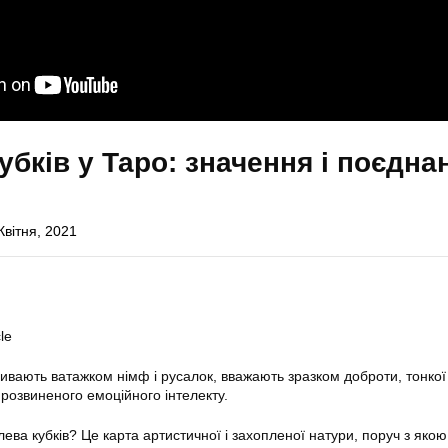
убків у Таро: значення і поєдна
Квітня, 2021
le
ивають ватажком німф і русалок, вважають зразком доброти, тонкої
а розвиненого емоційного інтелекту.
ева кубків? Це карта артистичної і захопленої натури, поруч з яко