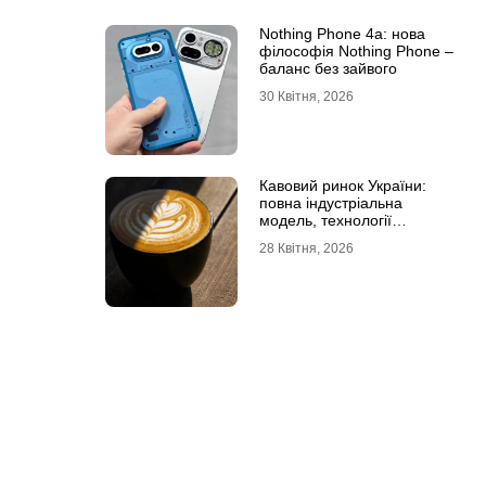
Nothing Phone 4a: нова
філософія Nothing Phone –
баланс без зайвого
30 Квітня, 2026
Кавовий ринок України:
повна індустріальна
модель, технології
обсмаження, економіка та
28 Квітня, 2026
споживчі тренди