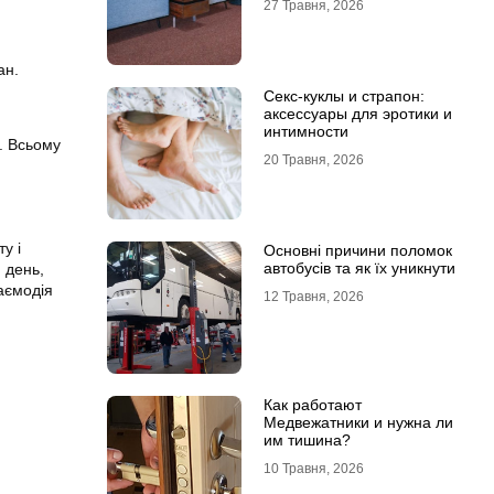
27 Травня, 2026
ан.
Секс-куклы и страпон:
аксессуары для эротики и
интимности
. Всьому
20 Травня, 2026
у і
Основні причини поломок
автобусів та як їх уникнути
 день,
аємодія
12 Травня, 2026
Как работают
Медвежатники и нужна ли
им тишина?
10 Травня, 2026