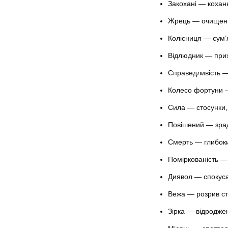
Закохані — кохан
Жрець — очищенн
Колісниця — сум’я
Відлюдник — прих
Справедливість —
Колесо фортуни —
Сила — стосунки,
Повішений — зра
Смерть — глибоки
Поміркованість —
Диявол — спокуса 
Вежа — розрив ст
Зірка — відроджен