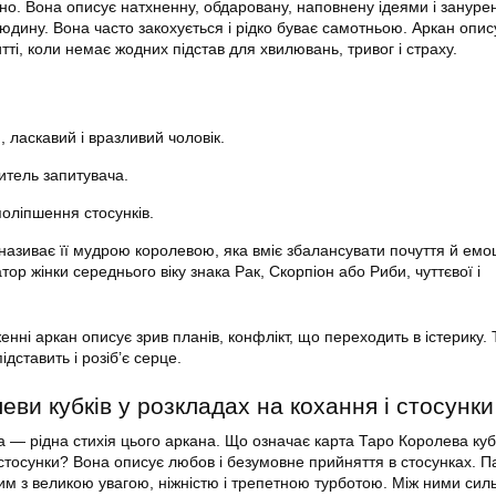
чно. Вона описує натхненну, обдаровану, наповнену ідеями і зануре
дину. Вона часто закохується і рідко буває самотньою. Аркан опис
тті, коли немає жодних підстав для хвилювань, тривог і страху.
 ласкавий і вразливий чоловік.
итель запитувача.
 поліпшення стосунків.
азиває її мудрою королевою, яка вміє збалансувати почуття й емоці
тор жінки середнього віку знака Рак, Скорпіон або Риби, чуттєвої і
ні аркан описує зрив планів, конфлікт, що переходить в істерику. 
дставить і розіб’є серце.
ви кубків у розкладах на кохання і стосунки
 — рідна стихія цього аркана. Що означає карта Таро Королева кубк
 стосунки? Вона описує любов і безумовне прийняття в стосунках. 
им з великою увагою, ніжністю і трепетною турботою. Між ними сил