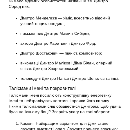
Чимало відомих особистостей названі ім’ям Дмитро.
Серед них:
Дмитро Менделєєв — хімік, всесвітньо відомий
учений-енциклопедист;
письменник Дмитро Мамин-Сибіряк;
актори Дмитро Харатьян і Дмитро Фрід;
Дмитро Шостакович — піаніст, композитор;
виконавці Дмитро Маліков і Діма Білан, оперний
співак Дмитро Хворостовський;
телеведучі Дмитро Нагієв і Дмитро Шепелєв та інші.
Талісмани імені та покровителі
Талісмани імені посилюють конструктивну енергетику
імені та нейтралізують негативні прояви його впливу.
Якими талісманами слід обзавестися Дмитрам, щоб удача
була на їхньому боці? Зверніть увагу на такі обереги:
Камені. Найкращим варіантом для Діми стане
лазурит, аметист і опал. Лазурит принесе власнику