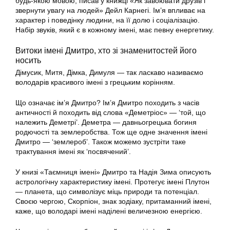
будь-якою мовою, писав у книжці «Як завоювати друзів і
звернути увагу на людей» Дейл Карнегі. Ім’я впливає на
характер і поведінку людини, на її долю і соціалізацію.
Набір звуків, який є в кожному імені, має певну енергетику.
Витоки імені Дмитро, хто зі знаменитостей його
носить
Дімусик, Митя, Дімка, Димуля — так ласкаво називаємо
володарів красивого імені з грецьким корінням.
Що означає ім’я Дмитро? Ім’я Дмитро походить з часів
античності й походить від слова «Деметріос» — ‘той, що
належить Деметрі’. Деметра — давньогрецька богиня
родючості та землеробства. Тож ще одне значення імені
Дмитро — ‘землероб’. Також можемо зустріти таке
трактування імені як ‘посвячений’.
У книзі «Таємниця імені» Дмитро та Надія Зима описують
астрологічну характеристику імені. Протегує імені Плутон
— планета, що символізує міць природи та потенціал.
Своєю чергою, Скорпіон, знак зодіаку, притаманний імені,
каже, що володарі імені наділені величезною енергією.