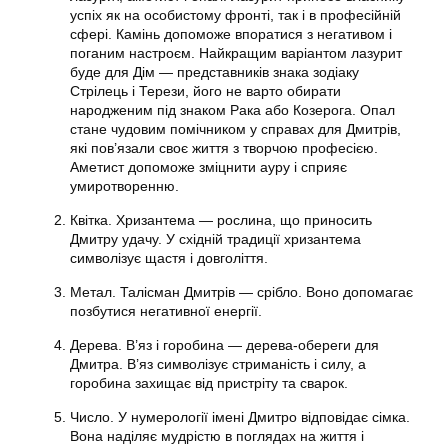
успіх як на особистому фронті, так і в професійній
сфері. Камінь допоможе впоратися з негативом і
поганим настроєм. Найкращим варіантом лазурит
буде для Дім — представників знака зодіаку
Стрілець і Терези, його не варто обирати
народженим під знаком Рака або Козерога. Опал
стане чудовим помічником у справах для Дмитрів,
які пов’язали своє життя з творчою професією.
Аметист допоможе зміцнити ауру і сприяє
умиротворенню.
Квітка. Хризантема — рослина, що приносить
Дмитру удачу. У східній традиції хризантема
символізує щастя і довголіття.
Метал. Талісман Дмитрів — срібло. Воно допомагає
позбутися негативної енергії.
Дерева. В’яз і горобина — дерева-обереги для
Дмитра. В’яз символізує стриманість і силу, а
горобина захищає від пристріту та сварок.
Число. У нумерології імені Дмитро відповідає сімка.
Вона наділяє мудрістю в поглядах на життя і