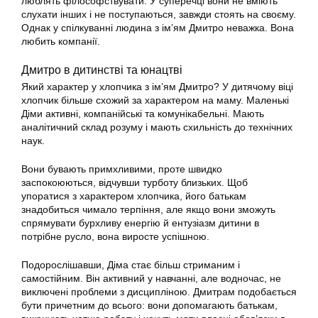
люблять філософствувати. У суперечці вони не вміють
слухати інших і не поступаються, завжди стоять на своєму.
Однак у спілкуванні людина з ім’ям Дмитро неважка. Вона
любить компанії.
Дмитро в дитинстві та юнацтві
Який характер у хлопчика з ім’ям Дмитро? У дитячому віці
хлопчик більше схожий за характером на маму. Маленькі
Діми активні, компанійські та комунікабельні. Мають
аналітичний склад розуму і мають схильність до технічних
наук.
Вони бувають примхливими, проте швидко
заспокоюються, відчувши турботу близьких. Щоб
упоратися з характером хлопчика, його батькам
знадобиться чимало терпіння, але якщо вони зможуть
спрямувати бурхливу енергію й ентузіазм дитини в
потрібне русло, вона виросте успішною.
Подорослішавши, Діма стає більш стриманим і
самостійним. Він активний у навчанні, але водночас, не
виключені проблеми з дисципліною. Дмитрам подобається
бути причетним до всього: вони допомагають батькам,