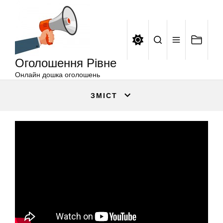
Оголошення
Перейти
Рівне
до
вмісту
Оголошення Рівне
Онлайн дошка оголошень
ЗМІСТ