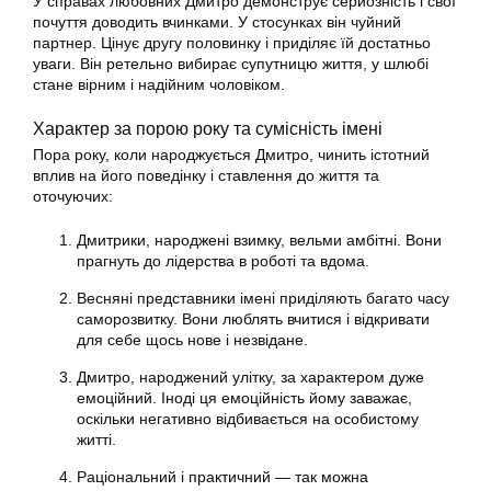
У справах любовних Дмитро демонструє серйозність і свої
почуття доводить вчинками. У стосунках він чуйний
партнер. Цінує другу половинку і приділяє їй достатньо
уваги. Він ретельно вибирає супутницю життя, у шлюбі
стане вірним і надійним чоловіком.
Характер за порою року та сумісність імені
Пора року, коли народжується Дмитро, чинить істотний
вплив на його поведінку і ставлення до життя та
оточуючих:
Дмитрики, народжені взимку, вельми амбітні. Вони
прагнуть до лідерства в роботі та вдома.
Весняні представники імені приділяють багато часу
саморозвитку. Вони люблять вчитися і відкривати
для себе щось нове і незвідане.
Дмитро, народжений улітку, за характером дуже
емоційний. Іноді ця емоційність йому заважає,
оскільки негативно відбивається на особистому
житті.
Раціональний і практичний — так можна