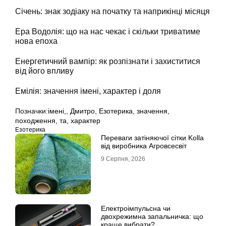
Січень: знак зодіаку на початку та наприкінці місяця
Ера Водолія: що на нас чекає і скільки триватиме
нова епоха
Енергетичний вампір: як розпізнати і захиститися
від його впливу
Емілія: значення імені, характер і доля
Позначки:
імені,
,
Дмитро
,
Езотерика
,
значення
,
походження
,
та
,
характер
Езотерика
Переваги затіняючої сітки Kolla
від виробника Агровсесвіт
9 Серпня, 2026
Електроімпульсна чи
двохрежимна запальничка: що
краще вибрати?