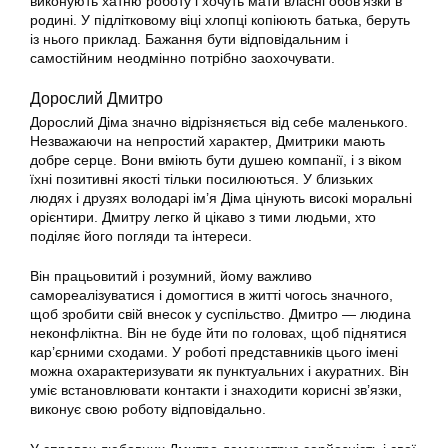
виконують хатню роботу і хочуть мати власні обов’язки в
родині. У підлітковому віці хлопці копіюють батька, беруть
із нього приклад. Бажання бути відповідальним і
самостійним неодмінно потрібно заохочувати.
Дорослий Дмитро
Дорослий Діма значно відрізняється від себе маленького.
Незважаючи на непростий характер, Дмитрики мають
добре серце. Вони вміють бути душею компанії, і з віком
їхні позитивні якості тільки посилюються. У близьких
людях і друзях володарі ім’я Діма цінують високі моральні
орієнтири. Дмитру легко й цікаво з тими людьми, хто
поділяє його погляди та інтереси.
Він працьовитий і розумний, йому важливо
самореалізуватися і домогтися в житті чогось значного,
щоб зробити свій внесок у суспільство. Дмитро — людина
неконфліктна. Він не буде йти по головах, щоб піднятися
кар’єрними сходами. У роботі представників цього імені
можна охарактеризувати як пунктуальних і акуратних. Він
уміє встановлювати контакти і знаходити корисні зв’язки,
виконує свою роботу відповідально.