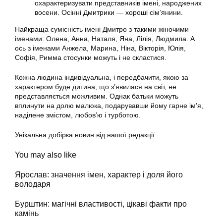
охарактеризувати представників імені, народжених
восени. Осінні Дмитрики — хороші сім’янини.
Найкраща сумісність імені Дмитро з такими жіночими
іменами: Олена, Анна, Наталя, Яна, Лілія, Людмила. А
ось з іменами Анжела, Марина, Ніна, Вікторія, Юлія,
Софія, Римма стосунки можуть і не скластися.
Кожна людина індивідуальна, і передбачити, якою за
характером буде дитина, що з’явилася на світ, не
представляється можливим. Однак батьки можуть
вплинути на долю малюка, подарувавши йому гарне ім’я,
наділене змістом, любов’ю і турботою.
Унікальна добірка новин від нашої редакції
You may also like
Ярослав: значення імен, характер і доля його
володаря
Бурштин: магічні властивості, цікаві факти про
камінь