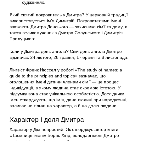
судженнях.
Який святий покровитель у Дмитра? У церковній традиції
використовується ім’я Димитрій. Покровителями імені
вважають Дмитра Донського — захисника сім’ї та дому, а
також великомучеників Дмитра Солунського і Димитрія
Прилуцького.
Коли у Дмитра день ангела? Свій день ангела Дмитро
відзначає 24 лютого, 28 травня, 1 червня та 8 листопада.
Лінгвіст Френк Нюссел у роботі «The study of names: a
guide to the principles and topics» зазначає, що
оголошення імені дитини членами сім’ї — це процес
індивідуації, в якому людина стає окремою істотою. У
підсумку вона стає унікальною особистістю. Дослідники
імен стверджують, що ім’я, дане людині при народженні,
впливає не тільки на характер, а й на долю людини.
Характер і доля Дмитра
Характер у Дім непростий. Як стверджує автор книги
«Таємниця імені» Борис Хігір, володарі імені Дмитро