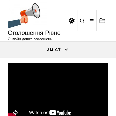
Оголошення
Перейти
Рівне
до
вмісту
Оголошення Рівне
Онлайн дошка оголошень
ЗМІСТ