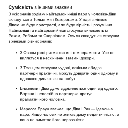
Сумісність
з іншими знаками
З усіх знаків зодіаку найгармонійніші пари у чоловіка-Діви
складуться з Тельцями і Козерогами. У парі з жінкою-
Дівою не буде пристрасті, але буде вірність і розуміння.
Найніжніші та найгармонійніші стосунки виникають із
Раком, Рибами та Скорпіоном. Ось як складуться стосунки
з жінками різних знаків:
З Овном різні ритми життя і темпераменти. Усе це
виллється в нескінченні взаємні докори.
З Тельцем стосунки чудові, оскільки обидва
партнери практичні, можуть довіряти один одному й
однаково дивляться на побут.
Близнюки і Діва дуже відрізняються один від одного.
Вітряна і непостійна партнерка дратує
прагматичного чоловіка.
Маресса Браун вважає, що Діва і Рак — ідеальна
пара. Якщо чоловік не злякає даму педантичністю, а
вона не вимотає його нервозністю.