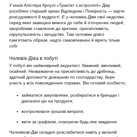
У книзі Алістера Кроулі «Трактат з астрології» Діву
уособлює старший аркан Відлюдник і Помірність — карти
розсудливості й мудрості. Є у чоловіка-Діви свої недоліки,
серед яких завищені вимоги до себе й оточуючих людей,
хворобливе ставлення до критики, прискіпливість,
скрупульозність і занудство. Такі чоловіки довго
пам’ятають образи, надто самовпевнені й вірять тільки
собі.
Чоловік-Діва в побуті
У побуті він неймовірний акуратист. Уважний, ввічливий,
охайний. Незважаючи на прискіпливість до дрібниць,
здатний допомогти домашнім по господарству, бере
участь у всіх повсякденних справах. Він готовий особисто:
займатися закупівлями, розбиратися в брендах і
діапазоні цін на продукти;
контролювати грошові витрати;
жити за графіком, плануючи будь-яке завдання.
Чоловікові-Діві складно розслабитися навіть у веселій