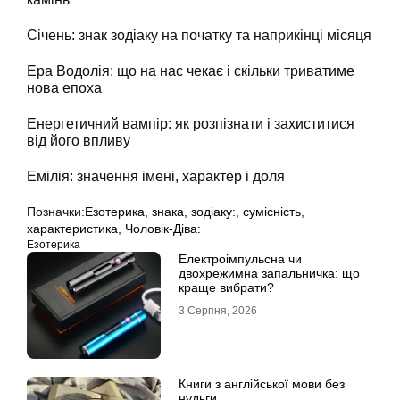
Січень: знак зодіаку на початку та наприкінці місяця
Ера Водолія: що на нас чекає і скільки триватиме
нова епоха
Енергетичний вампір: як розпізнати і захиститися
від його впливу
Емілія: значення імені, характер і доля
Позначки:
Езотерика
,
знака
,
зодіаку:
,
сумісність
,
характеристика
,
Чоловік-Діва:
Езотерика
Електроімпульсна чи
двохрежимна запальничка: що
краще вибрати?
3 Серпня, 2026
Книги з англійської мови без
нудьги