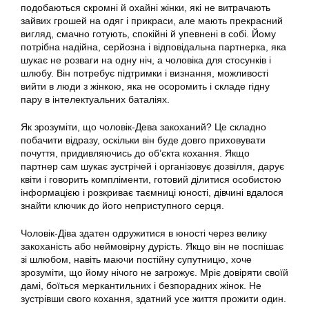
подобаються скромні й охайні жінки, які не витрачають
зайвих грошей на одяг і прикраси, але мають прекрасний
вигляд, смачно готують, спокійні й упевнені в собі. Йому
потрібна надійна, серйозна і відповідальна партнерка, яка
шукає не розваги на одну ніч, а чоловіка для стосунків і
шлюбу. Він потребує підтримки і визнання, можливості
вийти в люди з жінкою, яка не осоромить і складе гідну
пару в інтелектуальних баталіях.
Як зрозуміти, що чоловік-Дева закоханий? Це складно
побачити відразу, оскільки він буде довго приховувати
почуття, придивляючись до об’єкта кохання. Якщо
партнер сам шукає зустрічей і організовує дозвілля, дарує
квіти і говорить компліменти, готовий ділитися особистою
інформацією і розкриває таємниці юності, дівчині вдалося
знайти ключик до його неприступного серця.
Чоловік-Діва здатен одружитися в юності через велику
закоханість або неймовірну дурість. Якщо він не поспішає
зі шлюбом, навіть маючи постійну супутницю, хоче
зрозуміти, що йому нічого не загрожує. Мріє довіряти своїй
дамі, боїться меркантильних і безпорадних жінок. Не
зустрівши свого кохання, здатний усе життя прожити один.