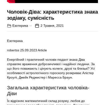
Чоловік-Діва: характеристика знака
зодіаку, сумісність
Езотерика
2 Травня, 2021
Езотерика
robertss
25.09.2023
Article
Енергійний і практичний чоловік-педант знака Діва
справляє враження доброзичливої і надійної людини. За
що його поважають і цінують колеги, друзі та близькі? Усі
особливості астрологічного гороскопу розкриває Алістер
Кроулі, Джейк Реджистер і Маресса Браун.
Загальна характеристика чоловіка-
Діви
Їх відрізняє математичний склад розуму, любов до