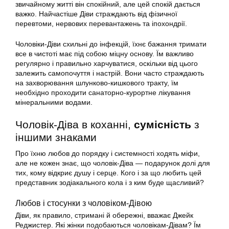
звичайному житті він спокійний, але цей спокій дається
важко. Найчастіше Діви страждають від фізичної
перевтоми, нервових перевантажень та іпохондрії.
Чоловіки-Діви схильні до інфекцій, їхнє бажання тримати
все в чистоті має під собою міцну основу. Їм важливо
регулярно і правильно харчуватися, оскільки від цього
залежить самопочуття і настрій. Вони часто страждають
на захворювання шлунково-кишкового тракту, їм
необхідно проходити санаторно-курортне лікування
мінеральними водами.
Чоловік-Діва в коханні,
сумісність
з
іншими знаками
Про їхню любов до порядку і системності ходять міфи,
але не кожен знає, що чоловік-Діва — подарунок долі для
тих, кому відкриє душу і серце. Кого і за що любить цей
представник зодіакального кола і з ким буде щасливий?
Любов і стосунки з чоловіком-Дівою
Діви, як правило, стримані й обережні, вважає Джейк
Реджистер. Які жінки подобаються чоловікам-Дівам? Їм