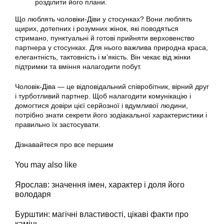
розділити його плани.
Що люблять чоловіки-Діви у стосунках? Вони люблять
щирих, дотепних і розумних жінок, які поводяться
стримано, пунктуальні й готові прийняти верховенство
партнера у стосунках. Для нього важлива природна краса,
елегантність, тактовність і м’якість. Він чекає від жінки
підтримки та вміння налагодити побут.
Чоловік-Діва — це відповідальний співробітник, вірний друг
і турботливий партнер. Щоб налагодити комунікацію і
домогтися довіри цієї серйозної і вдумливої людини,
потрібно знати секрети його зодіакальної характеристики і
правильно їх застосувати.
Дізнавайтеся про все першим
You may also like
Ярослав: значення імен, характер і доля його
володаря
Бурштин: магічні властивості, цікаві факти про
камінь