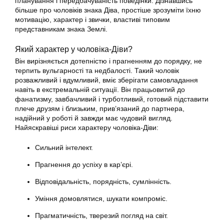
планування і передбачуваність поведінки. Дізнавшись
більше про чоловіків знака Діва, простіше зрозуміти їхню
мотивацію, характер і звички, властиві типовим
представникам знака Землі.
Який характер у чоловіка-Діви?
Він вирізняється дотепністю і прагненням до порядку, не
терпить вульгарності та недбалості. Такий чоловік
розважливий і вдумливий, вміє зберігати самовладання
навіть в екстремальній ситуації. Він працьовитий до
фанатизму, завбачливий і турботливий, готовий підставити
плече друзям і близьким, прив’язаний до партнера,
надійний у роботі й завжди має чудовий вигляд.
Найяскравіші риси характеру чоловіка-Діви:
Сильний інтелект.
Прагнення до успіху в кар’єрі.
Відповідальність, порядність, сумлінність.
Уміння домовлятися, шукати компроміс.
Прагматичність, тверезий погляд на світ.