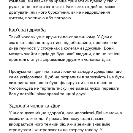
компанії, він вважає за краще тримати ситуацію у своїх
руках, а не плисти за течією. Близьких людей це може
дратувати, як і його буркотіння, вічне невдоволення
життям, політикою або погодою.
Кар’єра і дружба
Такий чоловік уміє дружити по-справжньому. У Діви є
здатність підлаштовуватися під обставини, проявляючи
дива гнучкості у стосунках з колегами і друзями. Вони
можуть знайти підхід до будь-якої людини, але не всі їхні
приятелі стануть справжніми друзями чоловіка-Діви.
Продумана і цинічна, така людина занадто довірлива, що
сама усвідомлює. Щоб не потрапити в залежність і не бути
використаною, вона буде фільтрувати своє оточення.
Чоловік-Діва не терпить тиску і не визнає чужої переваги,
йому потрібні рівноправні та щирі друзі.
Здоров’я чоловіка-Діви
У нього дуже міцне здоров’я, але чоловікові-Діві не можна
вживати алкоголь. У розслабленому стані назовні
вибирається його темний бік, який земний знак вміє
стримувати і контролювати на тверезу голову. У