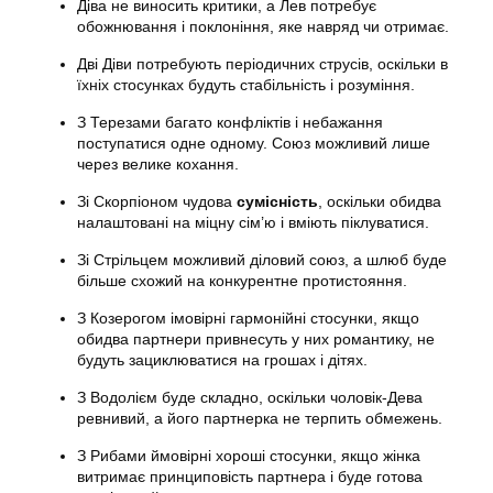
Діва не виносить критики, а Лев потребує
обожнювання і поклоніння, яке навряд чи отримає.
Дві Діви потребують періодичних струсів, оскільки в
їхніх стосунках будуть стабільність і розуміння.
З Терезами багато конфліктів і небажання
поступатися одне одному. Союз можливий лише
через велике кохання.
Зі Скорпіоном чудова
сумісність
, оскільки обидва
налаштовані на міцну сім’ю і вміють піклуватися.
Зі Стрільцем можливий діловий союз, а шлюб буде
більше схожий на конкурентне протистояння.
З Козерогом імовірні гармонійні стосунки, якщо
обидва партнери привнесуть у них романтику, не
будуть зациклюватися на грошах і дітях.
З Водолієм буде складно, оскільки чоловік-Дева
ревнивий, а його партнерка не терпить обмежень.
З Рибами ймовірні хороші стосунки, якщо жінка
витримає принциповість партнера і буде готова