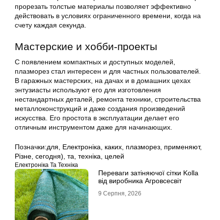
прорезать толстые материалы позволяет эффективно
действовать в условиях ограниченного времени, когда на
счету каждая секунда.
Мастерские и хобби-проекты
С появлением компактных и доступных моделей,
плазморез стал интересен и для частных пользователей.
В гаражных мастерских, на дачах и в домашних цехах
энтузиасты используют его для изготовления
нестандартных деталей, ремонта техники, строительства
металлоконструкций и даже создания произведений
искусства. Его простота в эксплуатации делает его
отличным инструментом даже для начинающих.
Позначки:
для
,
Електроніка
,
каких
,
плазморез
,
применяют
,
Різне
,
сегодня)
,
та
,
техніка
,
целей
Електроніка Та Техніка
Переваги затіняючої сітки Kolla
від виробника Агровсесвіт
9 Серпня, 2026