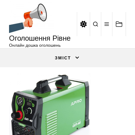
Оголошення
Перейти
Рівне
до
вмісту
Оголошення Рівне
Онлайн дошка оголошень
ЗМІСТ