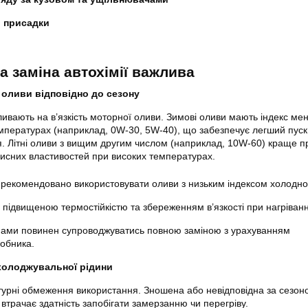
і присадки
а заміна автохімії важлива
 оливи відповідно до сезону
ивають на в’язкість моторної оливи. Зимові оливи мають індекс ме
температурах (наприклад, 0W-30, 5W-40), що забезпечує легший пуск
. Літні оливи з вищим другим числом (наприклад, 10W-60) краще 
хисних властивостей при високих температурах.
 рекомендовано використовувати оливи з низьким індексом холодног
 з підвищеною термостійкістю та збереженням в’язкості при нагріванн
нами повинен супроводжуватись повною заміною з урахуванням
обника.
холоджувальної рідини
урні обмеження використання. Зношена або невідповідна за сезон
втрачає здатність запобігати замерзанню чи перегріву.