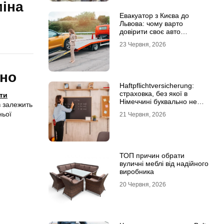
міна
Евакуатор з Києва до
Львова: чому варто
довірити своє авто
фахівцям
23 Червня, 2026
бно
Haftpflichtversicherung:
страховка, без якої в
ти
Німеччині буквально не
в залежить
виходять з дому
ньої
21 Червня, 2026
ТОП причин обрати
вуличні меблі від надійного
виробника
20 Червня, 2026