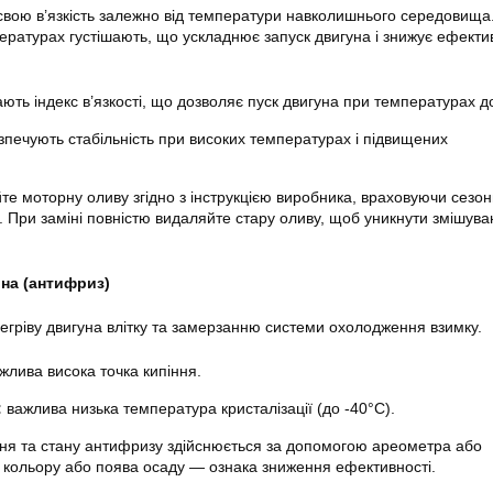
вою в’язкість залежно від температури навколишнього середовища. 
ературах густішають, що ускладнює запуск двигуна і знижує ефекти
ють індекс в’язкості, що дозволяє пуск двигуна при температурах д
печують стабільність при високих температурах і підвищених
е моторну оливу згідно з інструкцією виробника, враховуючи сезон
. При заміні повністю видаляйте стару оливу, щоб уникнути змішува
на (антифриз)
егріву двигуна влітку та замерзанню системи охолодження взимку.
жлива висока точка кипіння.
:
важлива низька температура кристалізації (до -40°C).
ня та стану антифризу здійснюється за допомогою ареометра або
 кольору або поява осаду — ознака зниження ефективності.