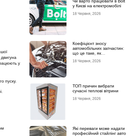
Чи варто працювати в Bolt
у Києві на електромобілі
18 Червня, 2026
Коефіцієнт зносу
автомобільних запчастин:
ншої
що це таке, як
 двигуна
розраховується та як
18 Червня, 2026
впливає на страхові
працюють у
виплати
о пуску.
ТОП причин вибрати
сучасні теплові вітрини
і.
18 Червня, 2026
ом
Які переваги може надати
професійний стайлінг авто