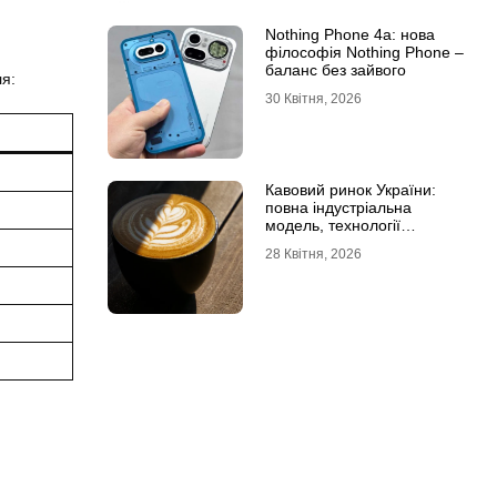
Nothing Phone 4a: нова
філософія Nothing Phone –
баланс без зайвого
я:
30 Квітня, 2026
Кавовий ринок України:
повна індустріальна
модель, технології
обсмаження, економіка та
28 Квітня, 2026
споживчі тренди