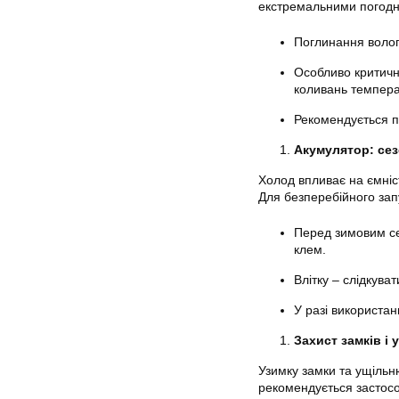
екстремальними погод
Поглинання вологи
Особливо критично
коливань темпера
Рекомендується пр
Акумулятор: сез
Холод впливає на ємніс
Для безперебійного зап
Перед зимовим сез
клем.
Влітку – слідкува
У разі використан
Захист замків і
Узимку замки та ущільн
рекомендується застосо