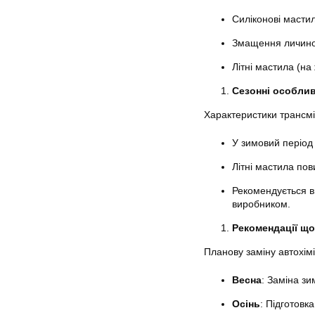
Силіконові масти
Змащення личинок
Літні мастила (на
Сезонні особлив
Характеристики трансмі
У зимовий період
Літні мастила пов
Рекомендується в
виробником.
Рекомендації що
Планову заміну автохімі
Весна
: Заміна зи
Осінь
: Підготовк