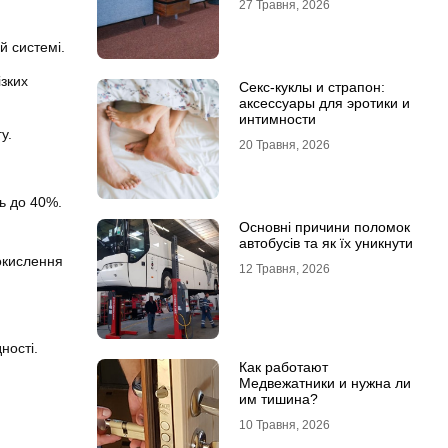
27 Травня, 2026
й системі.
ізких
Секс-куклы и страпон:
аксессуары для эротики и
интимности
у.
20 Травня, 2026
ь до 40%.
Основні причини поломок
автобусів та як їх уникнути
 окислення
12 Травня, 2026
ності.
Как работают
Медвежатники и нужна ли
им тишина?
10 Травня, 2026