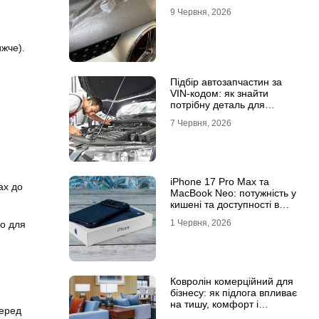
9 Червня, 2026
ижче).
Підбір автозапчастин за
VIN-кодом: як знайти
потрібну деталь для
вашого автомобіля
7 Червня, 2026
iPhone 17 Pro Max та
ах до
MacBook Neo: потужність у
кишені та доступності в
рюкзаку
1 Червня, 2026
но для
Ковролін комерційний для
бізнесу: як підлога впливає
на тишу, комфорт і
перед
враження клієнта