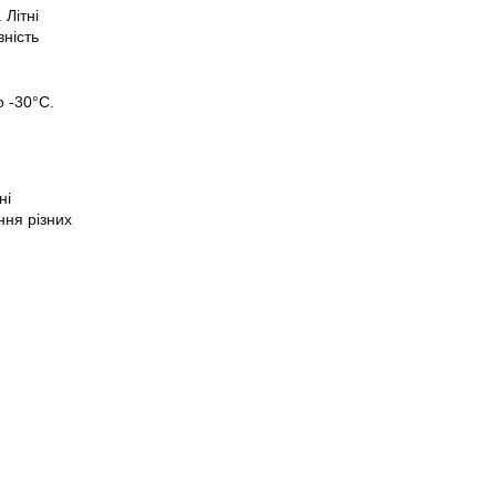
Літні
вність
о -30°C.
ні
ння різних