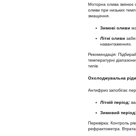
Моторна олива змінює с
оливи при низьких темп
змащення.
Зимові оливи
ма
Літні оливи
забез
навантаженнях.
Рекомендація:
Підбирайт
температурні діапазони
типів.
Охолоджувальна ріди
Антифриз запобігає пер
Літній період:
ва
Зимовий період
Перевірка:
Контроль рів
рефрактометра. Втрата