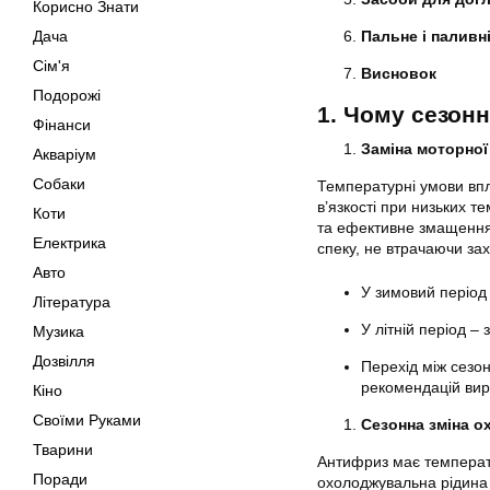
Корисно Знати
Пальне і паливн
Дача
Сім'я
Висновок
Подорожі
1. Чому сезонн
Фінанси
Заміна моторної
Акваріум
Собаки
Температурні умови впл
в’язкості при низьких 
Коти
та ефективне змащення
Електрика
спеку, не втрачаючи за
Авто
У зимовий період
Література
У літній період –
Музика
Дозвілля
Перехід між сезо
рекомендацій вир
Кіно
Своїми Руками
Сезонна зміна о
Тварини
Антифриз має температ
Поради
охолоджувальна рідина 