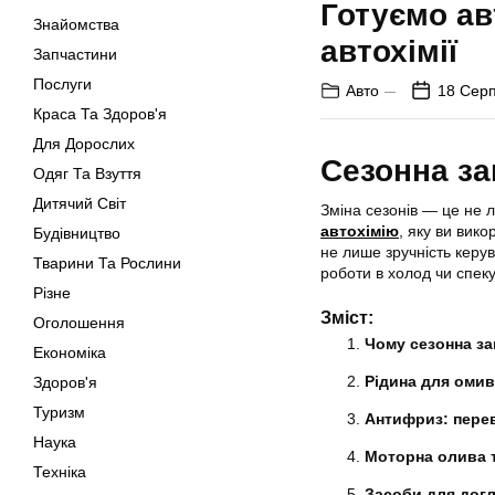
Готуємо ав
Знайомства
автохімії
Запчастини
Послуги
Авто
18 Серп
Краса Та Здоров'я
Для Дорослих
Сезонна за
Одяг Та Взуття
Дитячий Світ
Зміна сезонів — це не л
автохімію
, яку ви вик
Будівництво
не лише зручність керу
Тварини Та Рослини
роботи в холод чи спеку
Різне
Зміст:
Оголошення
Чому сезонна за
Економіка
Рідина для омив
Здоров'я
Туризм
Антифриз: перев
Наука
Моторна олива та
Техніка
Засоби для дог