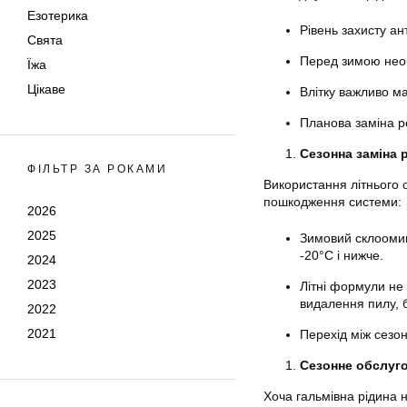
Езотерика
Рівень захисту ан
Свята
Перед зимою необ
Їжа
Цікаве
Влітку важливо ма
Планова заміна р
Сезонна заміна 
ФІЛЬТР ЗА РОКАМИ
Використання літнього 
пошкодження системи:
2026
2025
Зимовий склоомив
-20°C і нижче.
2024
2023
Літні формули не
видалення пилу, б
2022
2021
Перехід між сезо
Сезонне обслуго
Хоча гальмівна рідина н