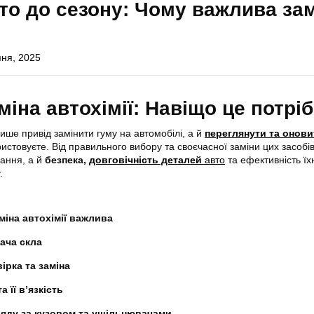
то до сезону: Чому важлива за
ня, 2025
міна автохімії: Навіщо це потрі
ише привід замінити гуму на автомобілі, а й
переглянути та онови
ористовуєте. Від правильного вибору та своєчасної заміни цих засобі
вання, а й
безпека,
довговічність деталей
авто
та ефективність їх
.
міна автохімії важлива
ача скла
ірка та заміна
 її в’язкість
ляду за кузовом та ущільнювачами