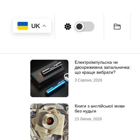
UK
Електроімпульсна чи
двохрежимна запальничка:
що краще вибрати?
3 Серпня, 2026
Книги з англійської мови
без нудьги
23 Липня, 2026