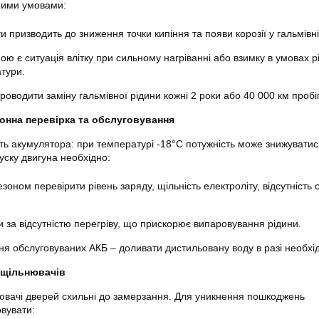
ними умовами:
 призводить до зниження точки кипіння та появи корозії у гальмівні
ю є ситуація влітку при сильному нагріванні або взимку в умовах р
тури.
оводити заміну гальмівної рідини кожні 2 роки або 40 000 км пробіг
онна перевірка та обслуговування
ть акумулятора: при температурі -18°C потужність може знижуватис
уску двигуна необхідно:
оном перевірити рівень заряду, щільність електроліту, відсутність
ти за відсутністю перегріву, що прискорює випаровування рідини.
ня обслуговуваних АКБ – доливати дистильовану воду в разі необхід
 ущільнювачів
ювачі дверей схильні до замерзання. Для уникнення пошкоджень
вувати: