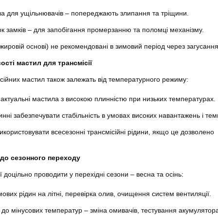
ла для ущільнювачів – попереджають злипання та тріщини.
 замків – для запобігання промерзанню та поломці механізму.
 жировій основі) не рекомендовані в зимовий період через загусання
ості мастил для трансмісії
сійних мастил також залежать від температурного режиму:
 актуальні мастила з високою плинністю при низьких температурах.
инні забезпечувати стабільність в умовах високих навантажень і те
икористовувати всесезонні трансмісійні рідини, якщо це дозволено
до сезонного переходу
ї доцільно проводити у перехідні сезони – весна та осінь:
мових рідин на літні, перевірка олив, очищення систем вентиляції.
а до мінусових температур – зміна омивачів, тестування акумулятора