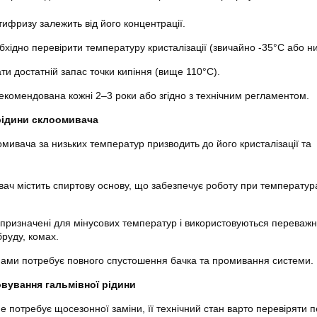
тифризу залежить від його концентрації.
хідно перевірити температуру кристалізації (звичайно -35°C або н
ти достатній запас точки кипіння (вище 110°C).
екомендована кожні 2–3 роки або згідно з технічним регламентом.
рідини склоомивача
омивача за низьких температур призводить до його кристалізації та
ач містить спиртову основу, що забезпечує роботу при температур
 призначені для мінусових температур і використовуються переваж
руду, комах.
нами потребує повного спустошення бачка та промивання системи.
вування гальмівної рідини
е потребує щосезонної заміни, її технічний стан варто перевіряти 