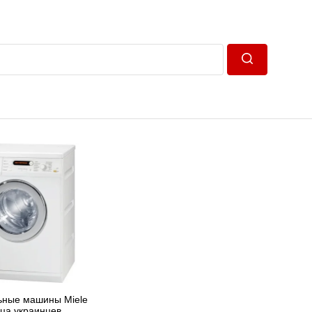
Пошук
ьные машины Miele
ца украинцев