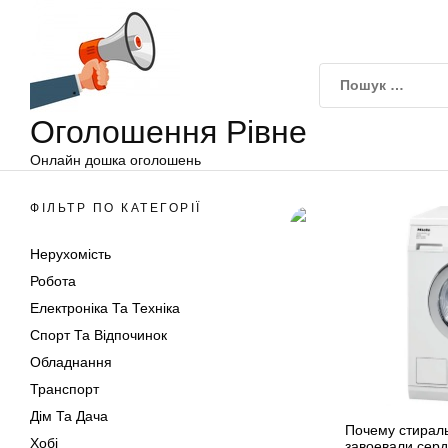
Оголошення
Перейти
Рівне
до
вмісту
Оголошення Рівне
Онлайн дошка оголошень
ФІЛЬТР ПО КАТЕГОРІЇ
Нерухомість
Робота
Електроніка Та Техніка
Спорт Та Відпочинок
Обладнання
Транспорт
Дім Та Дача
Почему стирал
Хобі
завоевали серд