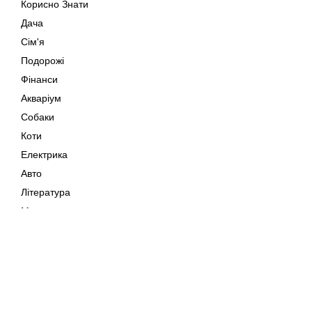
Корисно Знати
Дача
Сім'я
Подорожі
Фінанси
Акваріум
Собаки
Коти
Електрика
Авто
Література
Музика
Дозвілля
Кіно
Мапа сайту
Своїми Руками
Тварини
Авторське право © 202
Поради