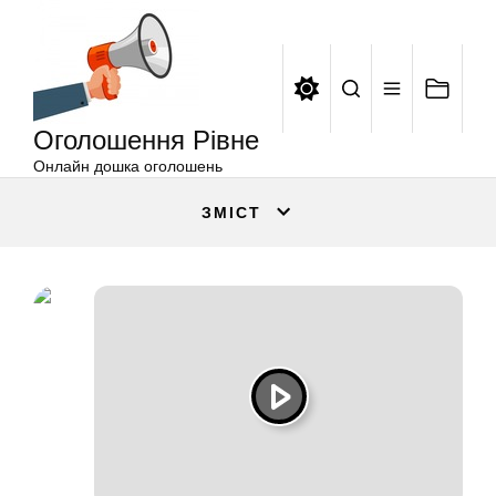
Оголошення
Перейти
Рівне
до
вмісту
Оголошення Рівне
Онлайн дошка оголошень
ЗМІСТ