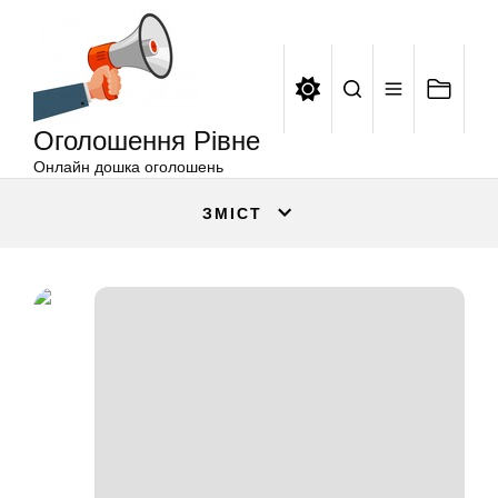
Оголошення
Перейти
Рівне
до
вмісту
Оголошення Рівне
Онлайн дошка оголошень
ЗМІСТ