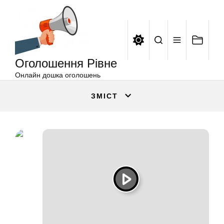
Оголошення
Перейти
Рівне
до
вмісту
Оголошення Рівне
Онлайн дошка оголошень
ЗМІСТ