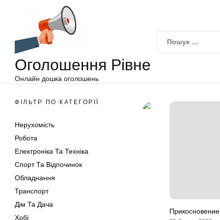
Оголошення
Перейти
Рівне
до
вмісту
Оголошення Рівне
Онлайн дошка оголошень
ФІЛЬТР ПО КАТЕГОРІЇ
Нерухомість
Робота
Електроніка Та Техніка
Спорт Та Відпочинок
Обладнання
Транспорт
Дім Та Дача
Прикосновение 
Хобі