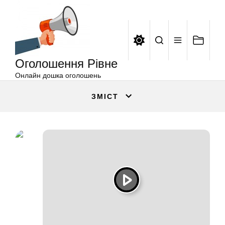
Оголошення
Перейти
Рівне
до
вмісту
Оголошення Рівне
Онлайн дошка оголошень
ЗМІСТ