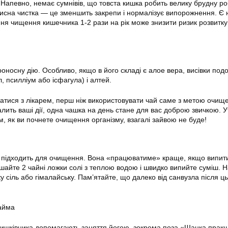
Напевно, немає сумнівів, що товста кишка робить велику брудну ро
орисна чистка — це зменшить закрепи і нормалізує випорожнення. Є 
ня чищення кишечника 1-2 рази на рік може знизити ризик розвитку
роносну дію. Особливо, якщо в його складі є алое вера, висівки по
л, псилліум або ісфагула) і алтей.
атися з лікарем, перш ніж використовувати чай саме з метою очищ
алить ваші дії, одна чашка на день стане для вас доброю звичкою. У
м, як ви почнете очищення організму, взагалі зайвою не буде!
 підходить для очищення. Вона «працюватиме» краще, якщо випити
шайте 2 чайні ложки солі з теплою водою і швидко випийте суміш.
 сіль або гімалайську. Пам’ятайте, що далеко від санвузла після ц
лайма
ишківника допомагають заняття йогою, зокрема поза «Шанка прак