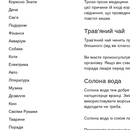
Корисно Знати
Трохи-трохи медицини. 
цієї причини їй іноді к
Дача
свідчення, що проведен
Сім'я
товстої кишки.
Подорожі
Трав’яний чай
Фінанси
Трав’яний чай чинить п
Акваріум
блошного (від же іспаго
Собаки
Коти
Ви маєте проконсультув
організму. Якщо він схв
Електрика
порада лікаря перед ти
Авто
Солона вода
Література
Музика
Солона вода теж добре
натщесерце вранці. Змі
Дозвілля
використовувати морську
Кіно
відходити не треба.
Своїми Руками
Солона вода із соком 
Тварини
Поради
Прискорити очищення к