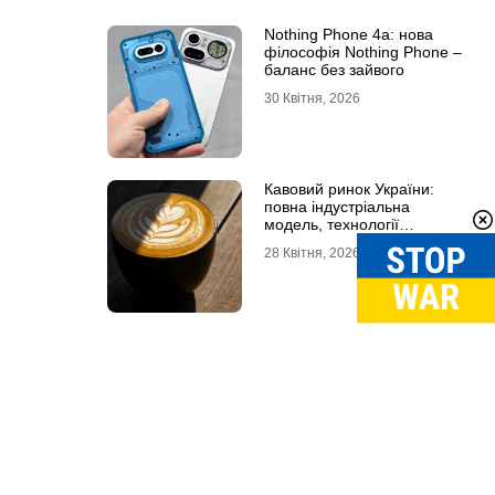
Nothing Phone 4a: нова
філософія Nothing Phone –
баланс без зайвого
30 Квітня, 2026
Кавовий ринок України:
повна індустріальна
модель, технології
обсмаження, економіка та
28 Квітня, 2026
споживчі тренди