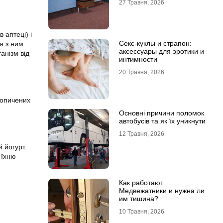
27 Травня, 2026
 аптеці) і
Секс-куклы и страпон:
я з ним
аксессуары для эротики и
анізм від
интимности
20 Травня, 2026
копичених
Основні причини поломок
автобусів та як їх уникнути
12 Травня, 2026
 йогурт.
 їхню
Как работают
Медвежатники и нужна ли
им тишина?
10 Травня, 2026