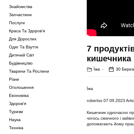
Знайомства
Запчастини
Послуги
Краса Та Здоров'я
Для Дорослих
7 продукті
Одяг Та Взуття
Дитячий Світ
кишечника
Будівництво
Їжа
30 Берез
Тварини Та Рослини
Різне
Оголошення
Їжа
Економіка
robertss
07.09.2023
Artic
Здоров'я
Туризм
Кишечник одночасно пра
чогось смачного і зайво
Наука
допомагають йому прац
Техніка