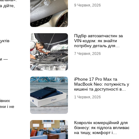
9 Червня, 2026
а дійте,
Підбір автозапчастин за
VIN-кодом: як знайти
уктів
потрібну деталь для
вашого автомобіля
7 Червня, 2026
ди —
iPhone 17 Pro Max та
MacBook Neo: потужність у
кишені та доступності в
рюкзаку
1 Червня, 2026
івних
ни і не
Ковролін комерційний для
бізнесу: як підлога впливає
на тишу, комфорт і
враження клієнта