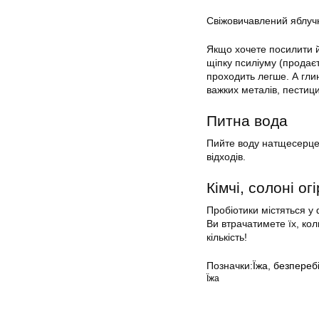
Свіжовичавлений яблучн
Якщо хочете посилити йог
щіпку псиліуму (продає
проходить легше. А глин
важких металів, пестицид
Питна вода
Пийте воду натщесерце 
відходів.
Кімчі, солоні ог
Пробіотики містяться у 
Ви втрачатимете їх, ко
кількість!
Позначки:
Їжа
,
безпереб
Їжа