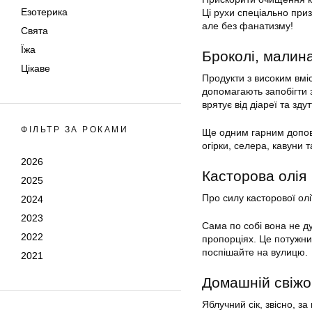
Езотерика
Ці рухи спеціально приз
але без фанатизму!
Свята
Їжа
Броколі, малина
Цікаве
Продукти з високим вміс
допомагають запобігти з
врятує від діареї та зду
ФІЛЬТР ЗА РОКАМИ
Ще одним гарним допов
огірки, селера, кавуни 
2026
Касторова олія
2025
Про силу касторової олії
2024
2023
Сама по собі вона не д
2022
пропорціях. Це потужни
поспішайте на вулицю.
2021
Домашній свіжо
Яблучний сік, звісно, з