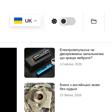
UK
Електроімпульсна чи
двохрежимна запальничка:
що краще вибрати?
3 Серпня, 2026
Книги з англійської мови
без нудьги
23 Липня, 2026