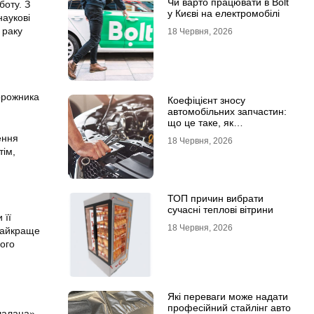
Чи варто працювати в Bolt
боту. З
у Києві на електромобілі
наукові
 раку
18 Червня, 2026
дорожника
Коефіцієнт зносу
автомобільних запчастин:
що це таке, як
розраховується та як
ення
18 Червня, 2026
впливає на страхові
тім,
виплати
ТОП причин вибрати
сучасні теплові вітрини
 її
18 Червня, 2026
 Найкраще
ього
Які переваги може надати
професійний стайлінг авто
шалана».