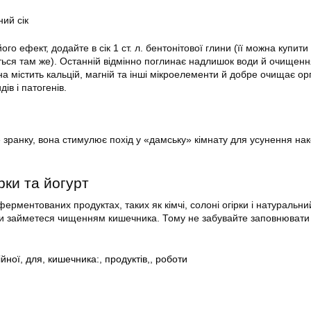
ий сік
о ефект, додайте в сік 1 ст. л. бентонітової глини (її можна купити в
ться там же). Останній відмінно поглинає надлишок води й очищенн
а містить кальцій, магній та інші мікроелементи й добре очищає орг
ів і патогенів.
зранку, вона стимулює похід у «дамську» кімнату для усунення на
ірки та йогурт
ферментованих продуктах, таких як кімчі, солоні огірки і натуральний
ли займетеся чищенням кишечника. Тому не забувайте заповнювати
ійної
,
для
,
кишечника:
,
продуктів,
,
роботи