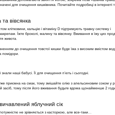
начені для очищення кишківника. Почитайте подробиці в інтернеті т
 та вівсянка
том клітковини, кальцію і вітаміну D підтримують травну систему і
акрепам. Їжте броколі, малину та вівсянку. Вживання в їжу цих прод
ття живота.
ненням до очищення товстої кишки буде їжа з високим вмістом во
та помідори.
 знали наші бабусі. Її для очищення п’ють і сьогодні.
уже приємна на смак, тому змішайте олію з апельсиновим соком у р
й засіб, тому після його вживання будьте вдома щонайменше 2 годи
вичавлений яблучний сік
а потужністю не зрівняється з касторкою, але все-таки…