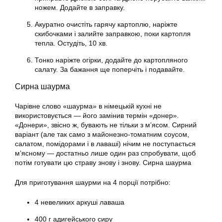
ножем. Додайте в заправку.
Акуратно очистіть гарячу картоплю, наріжте
скибочками і залийте заправкою, поки картопля
тепла. Остудіть, 10 хв.
Тонко наріжте огірки, додайте до картопляного
салату. За бажання ще поперчіть і подавайте.
Сирна шаурма
Чарівне слово «шаурма» в німецькій кухні не
використовується — його замінив термін «донер».
«Донери», звісно ж, бувають не тільки з м’ясом. Сирний
варіант (але так само з майонезно-томатним соусом,
салатом, помідорами і в лаваші) нічим не поступається
м’ясному — достатньо лише один раз спробувати, щоб
потім готувати цю страву знову і знову. Сирна шаурма
Для приготування шаурми на 4 порції потрібно:
4 невеликих аркуші лаваша
400 г адигейського сиру