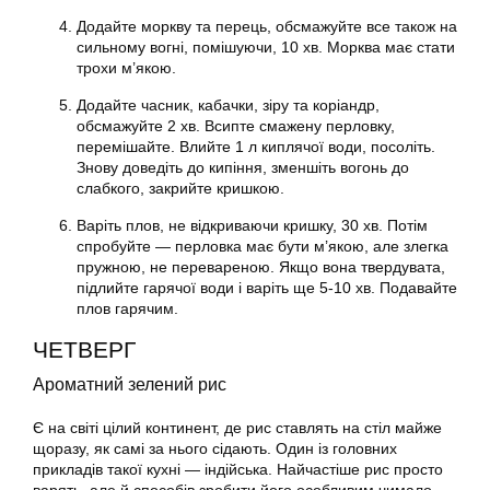
Додайте моркву та перець, обсмажуйте все також на
сильному вогні, помішуючи, 10 хв. Морква має стати
трохи м’якою.
Додайте часник, кабачки, зіру та коріандр,
обсмажуйте 2 хв. Всипте смажену перловку,
перемішайте. Влийте 1 л киплячої води, посоліть.
Знову доведіть до кипіння, зменшіть вогонь до
слабкого, закрийте кришкою.
Варіть плов, не відкриваючи кришку, 30 хв. Потім
спробуйте — перловка має бути м’якою, але злегка
пружною, не перевареною. Якщо вона твердувата,
підлийте гарячої води і варіть ще 5-10 хв. Подавайте
плов гарячим.
ЧЕТВЕРГ
Ароматний зелений рис
Є на світі цілий континент, де рис ставлять на стіл майже
щоразу, як самі за нього сідають. Один із головних
прикладів такої кухні — індійська. Найчастіше рис просто