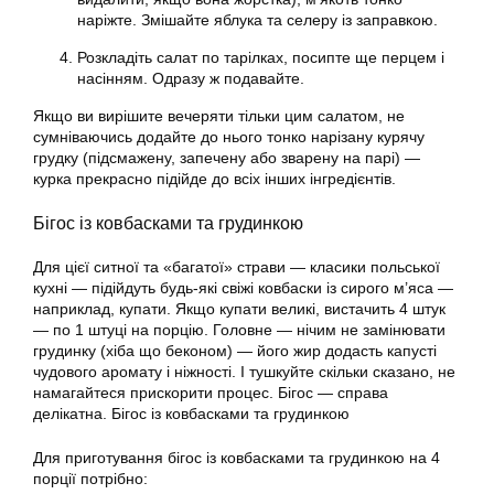
наріжте. Змішайте яблука та селеру із заправкою.
Розкладіть салат по тарілках, посипте ще перцем і
насінням. Одразу ж подавайте.
Якщо ви вирішите вечеряти тільки цим салатом, не
сумніваючись додайте до нього тонко нарізану курячу
грудку (підсмажену, запечену або зварену на парі) —
курка прекрасно підійде до всіх інших інгредієнтів.
Бігос із ковбасками та грудинкою
Для цієї ситної та «багатої» страви — класики польської
кухні — підійдуть будь-які свіжі ковбаски із сирого м’яса —
наприклад, купати. Якщо купати великі, вистачить 4 штук
— по 1 штуці на порцію. Головне — нічим не замінювати
грудинку (хіба що беконом) — його жир додасть капусті
чудового аромату і ніжності. І тушкуйте скільки сказано, не
намагайтеся прискорити процес. Бігос — справа
делікатна. Бігос із ковбасками та грудинкою
Для приготування бігос із ковбасками та грудинкою на 4
порції потрібно: