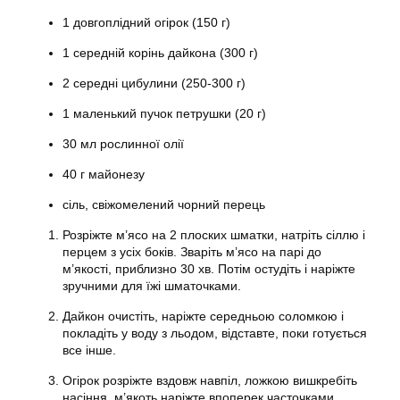
1 довгоплідний огірок (150 г)
1 середній корінь дайкона (300 г)
2 середні цибулини (250-300 г)
1 маленький пучок петрушки (20 г)
30 мл рослинної олії
40 г майонезу
сіль, свіжомелений чорний перець
Розріжте м’ясо на 2 плоских шматки, натріть сіллю і
перцем з усіх боків. Зваріть м’ясо на парі до
м’якості, приблизно 30 хв. Потім остудіть і наріжте
зручними для їжі шматочками.
Дайкон очистіть, наріжте середньою соломкою і
покладіть у воду з льодом, відставте, поки готується
все інше.
Огірок розріжте вздовж навпіл, ложкою вишкребіть
насіння, м’якоть наріжте впоперек часточками