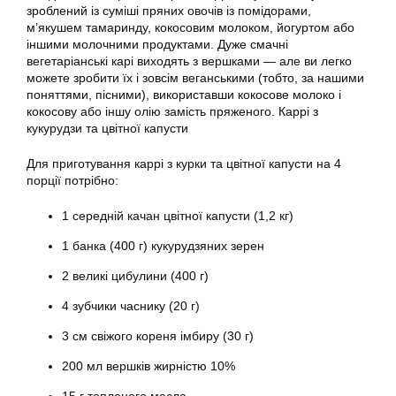
зроблений із суміші пряних овочів із помідорами,
м’якушем тамаринду, кокосовим молоком, йогуртом або
іншими молочними продуктами. Дуже смачні
вегетаріанські карі виходять з вершками — але ви легко
можете зробити їх і зовсім веганськими (тобто, за нашими
поняттями, пісними), використавши кокосове молоко і
кокосову або іншу олію замість пряженого. Каррі з
кукурудзи та цвітної капусти
Для приготування каррі з курки та цвітної капусти на 4
порції потрібно:
1 середній качан цвітної капусти (1,2 кг)
1 банка (400 г) кукурудзяних зерен
2 великі цибулини (400 г)
4 зубчики часнику (20 г)
3 см свіжого кореня імбиру (30 г)
200 мл вершків жирністю 10%