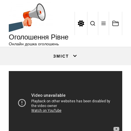
Оголошення
Перейти
Рівне
до
вмісту
Оголошення Рівне
Онлайн дошка оголошень
ЗМІСТ