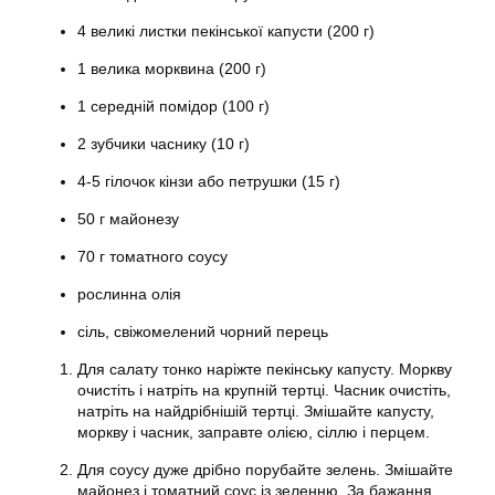
4 великі листки пекінської капусти (200 г)
1 велика морквина (200 г)
1 середній помідор (100 г)
2 зубчики часнику (10 г)
4-5 гілочок кінзи або петрушки (15 г)
50 г майонезу
70 г томатного соусу
рослинна олія
сіль, свіжомелений чорний перець
Для салату тонко наріжте пекінську капусту. Моркву
очистіть і натріть на крупній тертці. Часник очистіть,
натріть на найдрібнішій тертці. Змішайте капусту,
моркву і часник, заправте олією, сіллю і перцем.
Для соусу дуже дрібно порубайте зелень. Змішайте
майонез і томатний соус із зеленню. За бажання