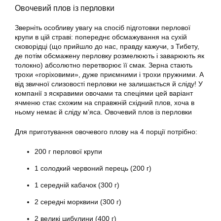
Овочевий плов із перловки
Зверніть особливу увагу на спосіб підготовки перлової
крупи в цій страві: попереднє обсмажування на сухій
сковорідці (що прийшло до нас, правду кажучи, з Тибету,
де потім обсмажену перловку розмелюють і заварюють як
толокно) абсолютно перетворює її смак. Зерна стають
трохи «горіховими», дуже приємними і трохи пружними. А
від звичної слизовості перловки не залишається й сліду! У
компанії з яскравими овочами та спеціями цей варіант
ячменю стає схожим на справжній східний плов, хоча в
ньому немає й сліду м’яса. Овочевий плов із перловки
Для приготування овочевого плову на 4 порції потрібно:
200 г перлової крупи
1 солодкий червоний перець (200 г)
1 середній кабачок (300 г)
2 середні морквини (300 г)
2 великі цибулини (400 г)