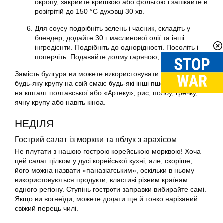
окропу, закрийте кришкою або фольгою і запікайте в
розігрітій до 150 °С духовці 30 хв.
Для соусу подрібніть зелень і часник, складіть у
блендер, додайте 30 г маслинової олії та інші
інгредієнти. Подрібніть до однорідності. Посоліть і
поперчіть. Подавайте долму гарячою, із соусом.
Замість булгура ви можете використовувати практично
будь-яку крупу на свій смак: будь-які інші пшеничні крупи
на кшталт полтавської або «Артеку», рис, полбу, гречку,
ячну крупу або навіть кіноа.
НЕДІЛЯ
Гострий салат із моркви та яблук з арахісом
Не плутати з нашою гострою корейською морквою! Хоча
цей салат цілком у дусі корейської кухні, але, скоріше,
його можна назвати «паназіатським», оскільки в ньому
використовуються продукти, властиві різним країнам
одного регіону. Ступінь гостроти заправки вибирайте самі.
Якщо ви вогнеїди, можете додати ще й тонко нарізаний
свіжий перець чилі.