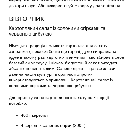
перед тим, як ставити, щільно обмотайте ручку фольгою у
два-три шари. Або використовуйте форму для запікання.
ВІВТОРНИК
Картопляний салат із солоними огірками та
червоною цибулею
Німецька традиція поливати картоплю для салату
заправкою, поки скибочки ще гарячі, дуже виправдана —
адже в такому разі картопля майже миттєво вбирає в себе
багатий смак соусу, і цілком бюджетний салат виходить
абсолютно винятковим. Солоні огірки — це все ж таки
данина нашій культурі, в оригіналі огірочки
використовуються мариновані. Картопляний салат із
солоними огірками та червоною цибулею
Для приготування картопляного салату на 4 порції
потрібно:
400 г картоплі
4 середніх солоних огірки (200 г)