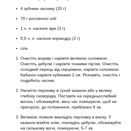
4 зубчики часнику (20 г)
70 г рослинної олії
1 ч. л. насіння зіри (3 г)
0,5 ч. л. насіння коріандру (2 г)
сіль
Очистіть моркву і наріжте великою соломкою.
Очистіть цибулю і наріжте тонкими пір’ям. Очистіть
солодкий перець від серцевини, наріжте соломкою.
Кабачок наріжте кубиками 2 см. Розчавіть, очистіть і
подрібніть часник.
Насипте перловку в сухий казанок або у велику
глибоку сковорідку. Поставте на середньослабкий
вогонь і обсмажуйте, весь час помішуючи, щоб не
пригоріло, до потемніння, приблизно 8 хв.
Великою ложкою викладіть перловку в миску. У
казанок влийте олію, покладіть цибулю, обсмажуйте
на сильному вогні, помішуючи, 5-7 хв.