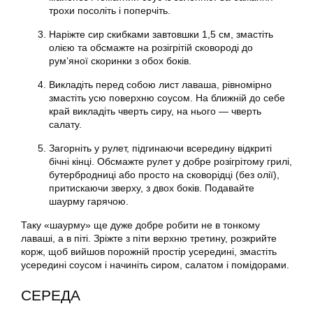
трохи посоліть і поперчіть.
Наріжте сир скибками завтовшки 1,5 см, змастіть
олією та обсмажте на розігрітій сковороді до
рум’яної скоринки з обох боків.
Викладіть перед собою лист лаваша, рівномірно
змастіть усю поверхню соусом. На ближній до себе
край викладіть чверть сиру, на нього — чверть
салату.
Загорніть у рулет, підгинаючи всередину відкриті
бічні кінці. Обсмажте рулет у добре розігрітому грилі,
бутербродниці або просто на сковорідці (без олії),
притискаючи зверху, з двох боків. Подавайте
шаурму гарячою.
Таку «шаурму» ще дуже добре робити не в тонкому
лаваші, а в піті. Зріжте з піти верхню третину, розкрийте
корж, щоб вийшов порожній простір усередині, змастіть
усередині соусом і начиніть сиром, салатом і помідорами.
СЕРЕДА