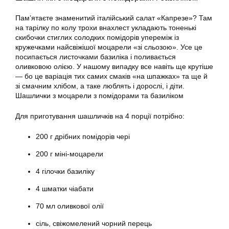
Пам’ятаєте знаменитий італійський салат «Капрезе»? Там
на тарілку по колу трохи внахлест укладають тоненькі
скибочки стиглих солодких помідорів упереміж із
кружечками найсвіжішої моцарели «зі сльозою». Усе це
посипається листочками базиліка і поливається
оливковою олією. У нашому випадку все навіть ще крутіше
— бо це варіація тих самих смаків «на шпажках» та ще й
зі смачним хлібом, а таке люблять і дорослі, і діти.
Шашлички з моцарели з помідорами та базиліком
Для приготування шашличків на 4 порції потрібно:
200 г дрібних помідорів чері
200 г міні-моцарели
4 гілочки базиліку
4 шматки чіабати
70 мл оливкової олії
сіль, свіжомелений чорний перець