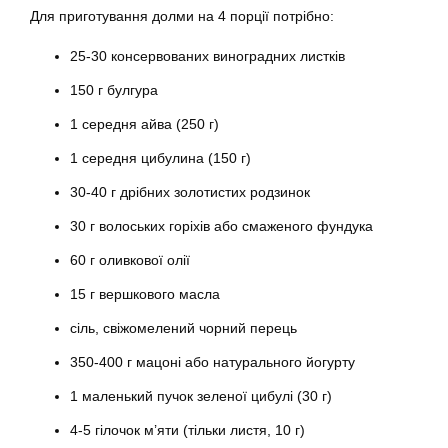
Для приготування долми на 4 порції потрібно:
25-30 консервованих виноградних листків
150 г булгура
1 середня айва (250 г)
1 середня цибулина (150 г)
30-40 г дрібних золотистих родзинок
30 г волоських горіхів або смаженого фундука
60 г оливкової олії
15 г вершкового масла
сіль, свіжомелений чорний перець
350-400 г мацоні або натурального йогурту
1 маленький пучок зеленої цибулі (30 г)
4-5 гілочок м’яти (тільки листя, 10 г)