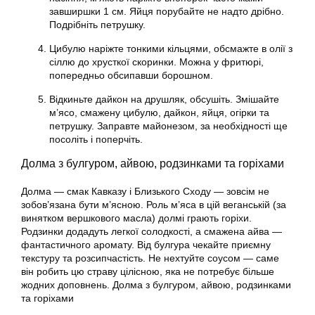
завширшки 1 см. Яйця порубайте не надто дрібно.
Подрібніть петрушку.
Цибулю наріжте тонкими кільцями, обсмажте в олії з
сіллю до хрусткої скоринки. Можна у фритюрі,
попередньо обсипавши борошном.
Відкиньте дайкон на друшляк, обсушіть. Змішайте
м’ясо, смажену цибулю, дайкон, яйця, огірки та
петрушку. Заправте майонезом, за необхідності ще
посоліть і поперчіть.
Долма з булгуром, айвою, родзинками та горіхами
Долма — смак Кавказу і Близького Сходу — зовсім не
зобов’язана бути м’ясною. Роль м’яса в цій веганській (за
винятком вершкового масла) долмі грають горіхи.
Родзинки додадуть легкої солодкості, а смажена айва —
фантастичного аромату. Від булгура чекайте приємну
текстуру та розсипчастість. Не нехтуйте соусом — саме
він робить цю страву цілісною, яка не потребує більше
жодних доповнень. Долма з булгуром, айвою, родзинками
та горіхами