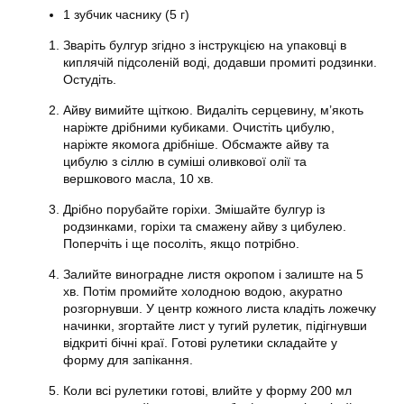
1 зубчик часнику (5 г)
Зваріть булгур згідно з інструкцією на упаковці в
киплячій підсоленій воді, додавши промиті родзинки.
Остудіть.
Айву вимийте щіткою. Видаліть серцевину, м’якоть
наріжте дрібними кубиками. Очистіть цибулю,
наріжте якомога дрібніше. Обсмажте айву та
цибулю з сіллю в суміші оливкової олії та
вершкового масла, 10 хв.
Дрібно порубайте горіхи. Змішайте булгур із
родзинками, горіхи та смажену айву з цибулею.
Поперчіть і ще посоліть, якщо потрібно.
Залийте виноградне листя окропом і залиште на 5
хв. Потім промийте холодною водою, акуратно
розгорнувши. У центр кожного листа кладіть ложечку
начинки, згортайте лист у тугий рулетик, підігнувши
відкриті бічні краї. Готові рулетики складайте у
форму для запікання.
Коли всі рулетики готові, влийте у форму 200 мл