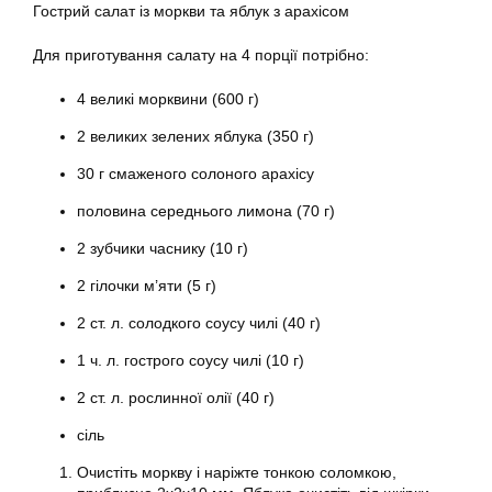
Гострий салат із моркви та яблук з арахісом
Для приготування салату на 4 порції потрібно:
4 великі морквини (600 г)
2 великих зелених яблука (350 г)
30 г смаженого солоного арахісу
половина середнього лимона (70 г)
2 зубчики часнику (10 г)
2 гілочки м’яти (5 г)
2 ст. л. солодкого соусу чилі (40 г)
1 ч. л. гострого соусу чилі (10 г)
2 ст. л. рослинної олії (40 г)
сіль
Очистіть моркву і наріжте тонкою соломкою,