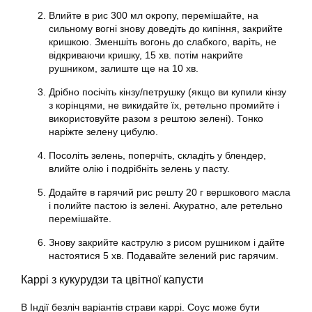
Влийте в рис 300 мл окропу, перемішайте, на
сильному вогні знову доведіть до кипіння, закрийте
кришкою. Зменшіть вогонь до слабкого, варіть, не
відкриваючи кришку, 15 хв. потім накрийте
рушником, залиште ще на 10 хв.
Дрібно посічіть кінзу/петрушку (якщо ви купили кінзу
з корінцями, не викидайте їх, ретельно промийте і
використовуйте разом з рештою зелені). Тонко
наріжте зелену цибулю.
Посоліть зелень, поперчіть, складіть у блендер,
влийте олію і подрібніть зелень у пасту.
Додайте в гарячий рис решту 20 г вершкового масла
і полийте пастою із зелені. Акуратно, але ретельно
перемішайте.
Знову закрийте каструлю з рисом рушником і дайте
настоятися 5 хв. Подавайте зелений рис гарячим.
Каррі з кукурудзи та цвітної капусти
В Індії безліч варіантів страви каррі. Соус може бути