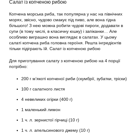
Салат із копченою рибою
Копчена морська риба, так популярна у нас на північних
морях, звісно, чудово смакує під пиво, але вона гідна
більшого! З нею можна робити чудові пироги, додавати в
супи (в тому числі, в класичну юшку) і запіканки… Але
особливо виграшно вона виглядає в салатах. У цьому
салаті копчена риба головна героїня. Решта інгредієнтів
тільки підіграють їй. Салат із копченою рибою
Для приготування салату з копченою рибою на 4 порції
потрібно:
200 г м’якоті копченої риби (скумбрії, зубатки, тріски)
100 г салатного листя
4 невеликих огірки (400 г)
1 маленький лимон
1 ч. л. зернистої гірчиці (10 г)
1 ч. л. апельсинового джему (10 г)