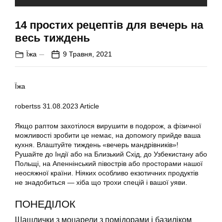
14 простих рецептів для вечерь на
весь тиждень
Їжа
9 Травня, 2021
Їжа
robertss
31.08.2023
Article
Якщо раптом захотілося вирушити в подорож, а фізичної
можливості зробити це немає, на допомогу прийде ваша
кухня. Влаштуйте тиждень «вечерь мандрівників»!
Рушайте до Індії або на Близький Схід, до Узбекистану або
Польщі, на Апеннінський півострів або просторами нашої
неосяжної країни. Ніяких особливо екзотичних продуктів
не знадобиться — хіба що трохи спецій і вашої уяви.
ПОНЕДІЛОК
Шашлички з моцарели з помідорами і базиліком