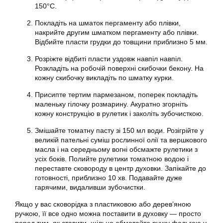
150°С.
Покладіть на шматок пергаменту або плівки,
накрийте другим шматком пергаменту або плівки.
Відбийте пласти грудки до товщини приблизно 5 мм.
Розріжте відбиті пласти уздовж навпіл навпіл.
Розкладіть на робочій поверхні скибочки бекону. На
кожну скибочку викладіть по шматку курки.
Присипте тертим пармезаном, поперек покладіть
маленьку гілочку розмарину. Акуратно згорніть
кожну конструкцію в рулетик і заколіть зубочисткою.
Змішайте томатну пасту зі 150 мл води. Розігрійте у
великій пательні суміш рослинної олії та вершкового
масла і на середньому вогні обсмажте рулетики з
усіх боків. Полийте рулетики томатною водою і
переставте сковороду в центр духовки. Запікайте до
готовності, приблизно 10 хв. Подавайте дуже
гарячими, видаливши зубочистки.
Якщо у вас сковорідка з пластиковою або дерев’яною
ручкою, її все одно можна поставити в духовку — просто