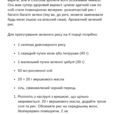
варять, але й способів зробити його особливим чимало.
Ось вам супер-здоровий варіант, цілком здатний сам по
собі стати повноцінною вечерею: розсипчастий рис і
багато-багато зелені (яку ви, до речі, можете замінювати
будь-якою іншою на власний смак). Ароматний зелений
рис
Для приготування зеленого рису на 4 порції потрібно:
1 склянка довгозерного рису
1 середній пучок кінзи або петрушки (40 г)
1 маленький пучок зеленої цибулі (30 г)
50 мл рослинної олії
20 + 20 г вершкового масла
сіль, свіжомелений чорний перець
Розтопіть у каструлі з кришкою, що щільно
закривається, 20 г вершкового масла, додайте трохи
солі та рис. Обсмажте рис на середньому вогні,
безперервно помішуючи, 2 хв.