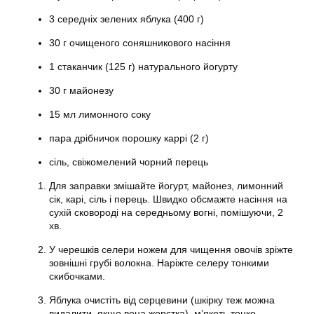
3 середніх зелених яблука (400 г)
30 г очищеного соняшникового насіння
1 стаканчик (125 г) натурального йогурту
30 г майонезу
15 мл лимонного соку
пара дрібничок порошку каррі (2 г)
сіль, свіжомелений чорний перець
Для заправки змішайте йогурт, майонез, лимонний
сік, карі, сіль і перець. Швидко обсмажте насіння на
сухій сковороді на середньому вогні, помішуючи, 2
хв.
У черешків селери ножем для чищення овочів зріжте
зовнішні грубі волокна. Наріжте селеру тонкими
скибочками.
Яблука очистіть від серцевини (шкірку теж можна
видалити, якщо вона жорстка), м’якоть тонко