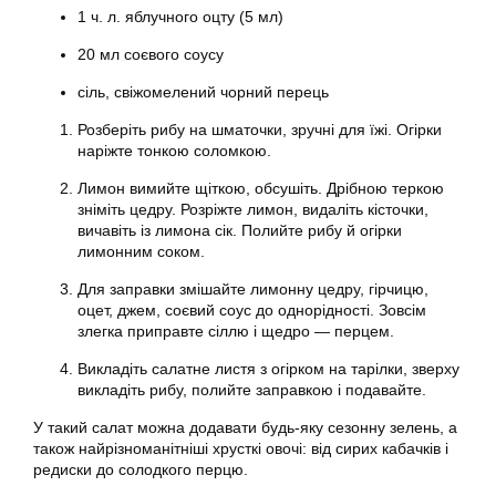
1 ч. л. яблучного оцту (5 мл)
20 мл соєвого соусу
сіль, свіжомелений чорний перець
Розберіть рибу на шматочки, зручні для їжі. Огірки
наріжте тонкою соломкою.
Лимон вимийте щіткою, обсушіть. Дрібною теркою
зніміть цедру. Розріжте лимон, видаліть кісточки,
вичавіть із лимона сік. Полийте рибу й огірки
лимонним соком.
Для заправки змішайте лимонну цедру, гірчицю,
оцет, джем, соєвий соус до однорідності. Зовсім
злегка приправте сіллю і щедро — перцем.
Викладіть салатне листя з огірком на тарілки, зверху
викладіть рибу, полийте заправкою і подавайте.
У такий салат можна додавати будь-яку сезонну зелень, а
також найрізноманітніші хрусткі овочі: від сирих кабачків і
редиски до солодкого перцю.