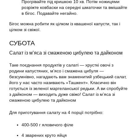
Прогрівайте під кришкою 10 хв. Потім ножицями
розріжте ковбаски на середні шматочки та вмішайте
в бігос. Подавайте негайно.
Бігос можна робити як цілком із квашеної капусти, так і
цілком зі свіжої.
СУБОТА
Салат із м’яса зі смаженою цибулею та дайконом
Таке поєднання продуктів у салаті — хрусткі овочі з
родини капустяних, м’ясо і смажена цибуля —
безсумнівно, нагадають вам знаменитий узбецький салат,
його у нас часто називають «Ташкент». Класично він
готується із зеленої маргеланської редьки. А ви спробуйте
з дайконом — виходить дуже свіжо! Салат із м’яса зі
смаженою цибулею та дайконом
Для приготування салату на 4 порції потрібно:
400-500 г яловичого філе
4 зварених круто яйця