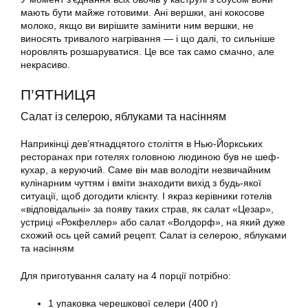
мають бути майже готовими. Ані вершки, ані кокосове
молоко, якщо ви вирішите замінити ним вершки, не
виносять тривалого нагрівання — і що далі, то сильніше
норовлять розшаруватися. Це все так само смачно, але
некрасиво.
П’ЯТНИЦЯ
Салат із селерою, яблуками та насінням
Наприкінці дев’ятнадцятого століття в Нью-Йоркських
ресторанах при готелях головною людиною був не шеф-
кухар, а керуючий. Саме він мав володіти незвичайним
кулінарним чуттям і вміти знаходити вихід з будь-якої
ситуації, щоб догодити клієнту. І якраз керівники готелів
«відповідальні» за появу таких страв, як салат «Цезар»,
устриці «Рокфеллер» або салат «Волдорф», на який дуже
схожий ось цей самий рецепт. Салат із селерою, яблуками
та насінням
Для приготування салату на 4 порції потрібно:
1 упаковка черешкової селери (400 г)