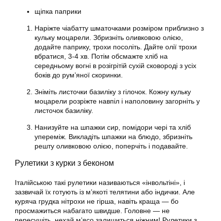
щіпка паприки
Наріжте чіабатту шматочками розміром приблизно з
кульку моцарели. Збризніть оливковою олією,
додайте паприку, трохи посоліть. Дайте олії трохи
вбратися, 3-4 хв. Потім обсмажте хліб на
середньому вогні в розігрітій сухій сковороді з усіх
боків до рум’яної скоринки.
Зніміть листочки базиліку з гілочок. Кожну кульку
моцарели розріжте навпіл і наполовину загорніть у
листочок базиліку.
Нанизуйте на шпажки сир, помідори чері та хліб
упереміж. Викладіть шпажки на блюдо, збризніть
решту оливковою олією, поперчіть і подавайте.
Рулетики з курки з беконом
Італійською такі рулетики називаються «інвольтіні», і
зазвичай їх готують із м’якоті телятини або індички. Але
куряча грудка нітрохи не гірша, навіть краща — бо
просмажиться набагато швидше. Головне — не
пересушіть, нехай м’ясо залишиться ніжним! Рулетики з