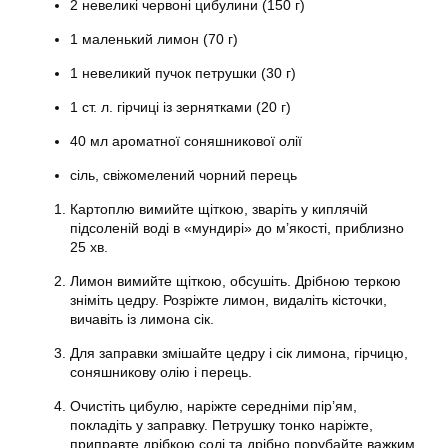
2 невеликі червоні цибулини (150 г)
1 маленький лимон (70 г)
1 невеликий пучок петрушки (30 г)
1 ст. л. гірчиці із зернятками (20 г)
40 мл ароматної соняшникової олії
сіль, свіжомелений чорний перець
Картоплю вимийте щіткою, зваріть у киплячій
підсоленій воді в «мундирі» до м’якості, приблизно
25 хв.
Лимон вимийте щіткою, обсушіть. Дрібною теркою
зніміть цедру. Розріжте лимон, видаліть кісточки,
вичавіть із лимона сік.
Для заправки змішайте цедру і сік лимона, гірчицю,
соняшникову олію і перець.
Очистіть цибулю, наріжте середніми пір’ям,
покладіть у заправку. Петрушку тонко наріжте,
приправте дрібкою солі та дрібно порубайте важким