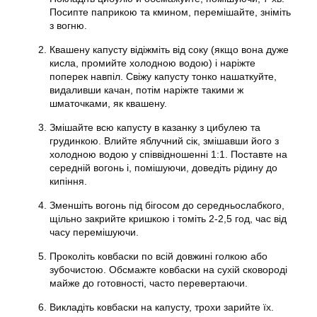
Посипте паприкою та кмином, перемішайте, зніміть
з вогню.
Квашену капусту відіжміть від соку (якщо вона дуже
кисла, промийте холодною водою) і наріжте
поперек навпіл. Свіжу капусту тонко нашаткуйте,
видаливши качан, потім наріжте такими ж
шматочками, як квашену.
Змішайте всю капусту в казанку з цибулею та
грудинкою. Влийте яблучний сік, змішавши його з
холодною водою у співвідношенні 1:1. Поставте на
середній вогонь і, помішуючи, доведіть рідину до
кипіння.
Зменшіть вогонь під бігосом до середньослабкого,
щільно закрийте кришкою і томіть 2-2,5 год, час від
часу перемішуючи.
Проколіть ковбаски по всій довжині голкою або
зубочистою. Обсмажте ковбаски на сухій сковороді
майже до готовності, часто перевертаючи.
Викладіть ковбаски на капусту, трохи зарийте їх.