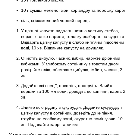
15 г топленого масла
10 г суміші меленої зіри, коріандру та порошку каррі
сіль, свіжомелений чорний перець
У цвітної капусти видаліть нижню частину стебла,
верхню тонко наріжте, головку розберіть на суцвіття.
Відваріть цвітну капусту в слабо киплячій підсоленій
воді, 10 хв. Відкиньте капусту на друшляк.
Очистіть цибулю, часник, імбир, наріжте дрібними
кубиками. У глибокому сотейнику з товстим дном
розігрійте олію, обсмажте цибулю, імбир, часник, 2
хв.
Додайте всі спеції, посоліть, поперчіть. Влийте
вершки та 100 мл води, доведіть до кипіння, варіть 2
хв.
Злийте всю рідину з кукурудзи. Додайте кукурудзу і
цвітну капусту в сотейник, доведіть до кипіння,
готуйте на слабкому вогні, акуратно помішуючи, 10
хв. Подавайте каррі гарячим.
У момент з’єднання всіх овочів у каструлі з соусом вони