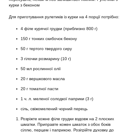
курки з беконом
Для приготування рулетиків із курки на 4 порції потрібно:
4 філе курячої грудки (приблизно 800 г)
150 г тонких скибочок бекону
50 г тертого твердого сиру
3 гілочки розмарину (10 г)
50 мл рослинної олії
20 г вершкового масла
20 г томатної пасти
1 ч. л. меленої солодкої паприки (3 г)
сіль, свіжомелений чорний перець
Розріжте кожне філе грудки вздовж на 2 плоских
шматки. Приправте кожен шматок з обох боків
сіллю, перцем і паприкою. Розігрійте духовку до