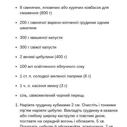
8 свинячих, яловичих або курячих ковбасок для
смаження (800 г)
200 г свинячої варено-копченої грудинки одним
шматком
300 г квашеної капусти
300 г свіжої капусти
2 великі цибулини (400 г)
100 мл освітленого яблучного соку
1 ст. л. солодкої меленої паприки (6 г)
1 ч. л. насіння кмину (3 г)
сіль, свіжомелений чорний перець
Наріжте грудинку кубиками 2 см. Очистіть і тонкими
пір’ям наріжте цибулю. Викладіть грудинку в казанок
або глибоку широку каструлю з товстим дном,
поставте на середній вогонь і обсмажте, 5 хв.
Покладіть цибулю й обсмажуйте, помішуючи, 7 хв.