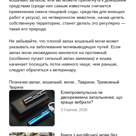
кошачьих запахов, или вы можете прибегнуть к домашним
средствам (среди них самым известным считается
применение смеси пищевой соды, средства для моющих
работ и уксуса), но четвероногое животное, начав целить
собственную территорию, станет делать это регулярно —
такая его природа.
Не забывайте, что плохой запах кошачьей мочи может
указывать на заболевание мочевыводящих путей. Если
запах мочи неожиданно меняется на противный
(особенно пугает сильный запах аммиака) и кошка
начинает посещать лоток намного чаще, чем раньше,
следует обратиться к ветеринару.
Позначки:
запах
,
кошачьей
,
мочи.
,
Тварини
,
Тревожный
Тварини
Електроімпульсна чи
двохрежимна запальничка: що
краще вибрати?
3 Серпня, 2026
Книги з англійської мови без