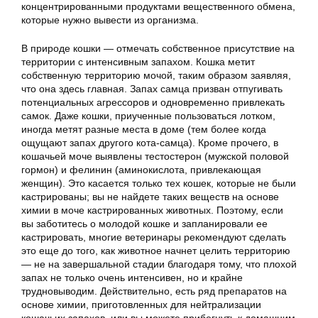
концентрированными продуктами вещественного обмена,
которые нужно вывести из организма.
В природе кошки — отмечать собственное присутствие на
территории с интенсивным запахом. Кошка метит
собственную территорию мочой, таким образом заявляя,
что она здесь главная. Запах самца призван отпугивать
потенциальных агрессоров и одновременно привлекать
самок. Даже кошки, приученные пользоваться лотком,
иногда метят разные места в доме (тем более когда
ощущают запах другого кота-самца). Кроме прочего, в
кошачьей моче выявлены тестостерон (мужской половой
гормон) и фелинин (аминокислота, привлекающая
женщин). Это касается только тех кошек, которые не были
кастрированы; вы не найдете таких веществ на основе
химии в моче кастрированных животных. Поэтому, если
вы заботитесь о молодой кошке и запланировали ее
кастрировать, многие ветеринары рекомендуют сделать
это еще до того, как животное начнет целить территорию
— не на завершальной стадии благодаря тому, что плохой
запах не только очень интенсивен, но и крайне
трудновыводим. Действительно, есть ряд препаратов на
основе химии, приготовленных для нейтрализации