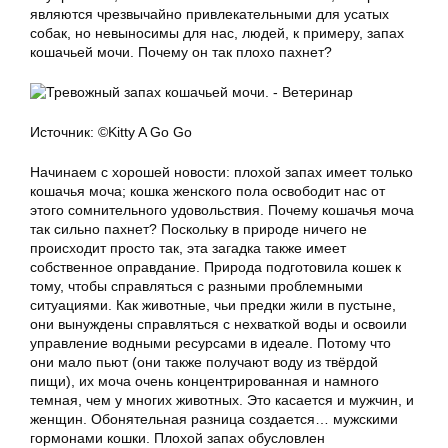
являются чрезвычайно привлекательными для усатых
собак, но невыносимы для нас, людей, к примеру, запах
кошачьей мочи. Почему он так плохо пахнет?
Источник: ©Kitty A Go Go
Начинаем с хорошей новости: плохой запах имеет только
кошачья моча; кошка женского пола освободит нас от
этого сомнительного удовольствия. Почему кошачья моча
так сильно пахнет? Поскольку в природе ничего не
происходит просто так, эта загадка также имеет
собственное оправдание. Природа подготовила кошек к
тому, чтобы справляться с разными проблемными
ситуациями. Как животные, чьи предки жили в пустыне,
они вынуждены справляться с нехваткой воды и освоили
управление водными ресурсами в идеале. Потому что
они мало пьют (они также получают воду из твёрдой
пищи), их моча очень концентрированная и намного
темная, чем у многих животных. Это касается и мужчин, и
женщин. Обонятельная разница создается… мужскими
гормонами кошки. Плохой запах обусловлен