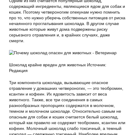
Одним из них считается популярный шоколад,
содержащий ингредиенты, являющиеся ядом для собак и
кошек. Поэтому четвероногим опекунам нужно помнить
про то, что нужно уберечь собственных питомцев от риска
нечаянного проглатывания шоколада. В другом случае
животные которые живут дома подвержены риску
серьезного отравления и, в крайних случаях, даже
смерти.
Шоколад крайне вреден для животных Источник:
Редакция
Три компонента шоколада, вызывающие опасное
отравление у домашних четвероногих, — это теобромин,
ксантин и кофеин. Их ядовитость зависит от веса
животного. Также, все три соединения в самых
разнообразных пропорциях содержатся в молочном,
темном и молочном шоколаде. Относительно самым не
опасным для собак и кошек считается белый шоколад,
который как правило не содержит теобромин, ксантин или
кофеин. Молочный шоколад слабо токсичный, а темный
шоколад — сдержанно токсичный. Наиболее вредным