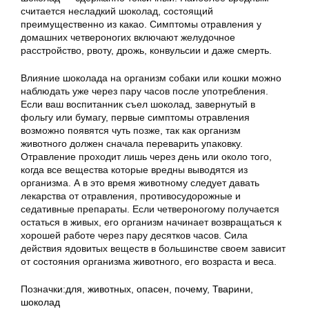
считается несладкий шоколад, состоящий
преимущественно из какао. Симптомы отравления у
домашних четвероногих включают желудочное
расстройство, рвоту, дрожь, конвульсии и даже смерть.
Влияние шоколада на организм собаки или кошки можно
наблюдать уже через пару часов после употребления.
Если ваш воспитанник съел шоколад, завернутый в
фольгу или бумагу, первые симптомы отравления
возможно появятся чуть позже, так как организм
животного должен сначала переварить упаковку.
Отравление проходит лишь через день или около того,
когда все вещества которые вредны выводятся из
организма. А в это время животному следует давать
лекарства от отравления, противосудорожные и
седативные препараты. Если четвероногому получается
остаться в живых, его организм начинает возвращаться к
хорошей работе через пару десятков часов. Сила
действия ядовитых веществ в большинстве своем зависит
от состояния организма животного, его возраста и веса.
Позначки:
для
,
животных
,
опасен
,
почему
,
Тварини
,
шоколад