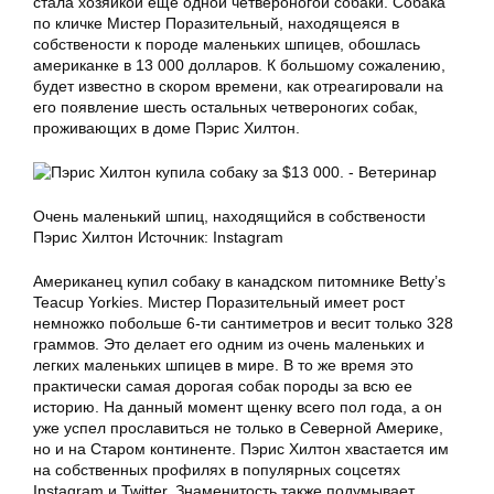
стала хозяйкой еще одной четвероногой собаки. Собака
по кличке Мистер Поразительный, находящеяся в
собствености к породе маленьких шпицев, обошлась
американке в 13 000 долларов. К большому сожалению,
будет известно в скором времени, как отреагировали на
его появление шесть остальных четвероногих собак,
проживающих в доме Пэрис Хилтон.
Очень маленький шпиц, находящийся в собствености
Пэрис Хилтон Источник: Instagram
Американец купил собаку в канадском питомнике Betty’s
Teacup Yorkies. Мистер Поразительный имеет рост
немножко побольше 6-ти сантиметров и весит только 328
граммов. Это делает его одним из очень маленьких и
легких маленьких шпицев в мире. В то же время это
практически самая дорогая собак породы за всю ее
историю. На данный момент щенку всего пол года, а он
уже успел прославиться не только в Северной Америке,
но и на Старом континенте. Пэрис Хилтон хвастается им
на собственных профилях в популярных соцсетях
Instagram и Twitter. Знаменитость также подумывает