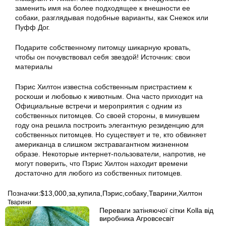
заменить имя на более подходящее к внешности ее
собаки, разглядывая подобные варианты, как Снежок или
Пуфф Дог.
Подарите собственному питомцу шикарную кровать,
чтобы он почувствовал себя звездой! Источник: свои
материалы
Пэрис Хилтон известна собственным пристрастием к
роскоши и любовью к животным. Она часто приходит на
Официальные встречи и мероприятия с одним из
собственных питомцев. Со своей стороны, в минувшем
году она решила построить элегантную резиденцию для
собственных питомцев. Но существует и те, кто обвиняет
американца в слишком экстравагантном жизненном
образе. Некоторые интернет-пользователи, напротив, не
могут поверить, что Пэрис Хилтон находит времени
достаточно для любого из собственных питомцев.
Позначки:
$13
,
000
,
за
,
купила
,
Пэрис
,
собаку
,
Тварини
,
Хилтон
Тварини
Переваги затіняючої сітки Kolla від
виробника Агровсесвіт