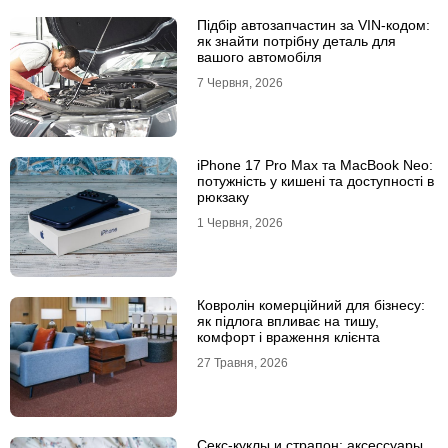
Підбір автозапчастин за VIN-кодом:
як знайти потрібну деталь для
вашого автомобіля
7 Червня, 2026
iPhone 17 Pro Max та MacBook Neo:
потужність у кишені та доступності в
рюкзаку
1 Червня, 2026
Ковролін комерційний для бізнесу:
як підлога впливає на тишу,
комфорт і враження клієнта
27 Травня, 2026
Секс-куклы и страпон: аксессуары