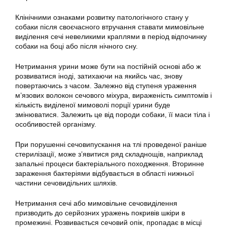
Клінічними ознаками розвитку патологічного стану у
собаки після своєчасного втручання ставати мимовільне
виділення сечі невеликими краплями в період відпочинку
собаки на боці або після нічного сну.
Нетримання урини може бути на постійній основі або ж
розвиватися іноді, затихаючи на якийсь час, знову
повертаючись з часом. Залежно від ступеня ураження
м’язових волокон сечового міхура, вираженість симптомів і
кількість виділеної мимоволі порції урини буде
змінюватися. Залежить це від породи собаки, її маси тіла і
особливостей організму.
При порушенні сечовипускання на тлі проведеної раніше
стерилізації, може з’явитися ряд складнощів, наприклад
запальні процеси бактеріального походження. Вторинне
зараження бактеріями відбувається в області нижньої
частини сечовидільних шляхів.
Нетримання сечі або мимовільне сечовиділення
призводить до серйозних уражень покривів шкіри в
промежині. Розвивається сечовий опік, пропадає в місці