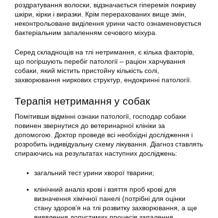
роздратування волоски, відзначається гіперемія покриву
шкіри, кірки і виразки. Крім перерахованих вище змін,
неконтрольоване виділення урини часто ознаменовується
бактеріальним запаленням сечового міхура.
Серед складнощів на тлі нетримання, є кілька факторів,
що погіршують перебіг патології – раціон харчування
собаки, який містить пристойну кількість солі,
захворювання ниркових структур, ендокринні патології.
Терапія нетримання у собак
Помітивши відмінні ознаки патології, господар собаки
повинен звернутися до ветеринарної клініки за
допомогою. Доктор проведе всі необхідні дослідження і
розробить індивідуальну схему лікування. Діагноз ставлять
спираючись на результатах наступних досліджень:
загальний тест урини хворої тварини;
клінічний аналіз крові і взяття проб крові для
визначення хімічної панелі (потрібні для оцінки
стану здоров’я на тлі розвитку захворювання, а ще
виявлення допустимих процесів запалення