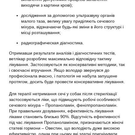
виходячи з картини крові);
дослідження за допомогою ультразвуку органів
малого таза, велику увагу приділяють сечового
міхура, відзначаючи будь-які зміни в його структурі і
місці розташування;
радиографическая діагностика.
Отримавши результати аналізів і діагностичних тестів,
ветлікар розробляє максимально відповідну тактику
лікування. Застосовуються як консервативні методики, так
і своєчасні втручання. Якщо володар звернувся до
професіонала вчасно, і патологія не набула запущене
протягом, досить буде провести консервативне лікування.
Для терапії нетримання сечі у собак після стерилізації
застосовуються ліки, що підвищують робочі особливості
сечового міхура – Пропаноламін, фенілпропаноламін.
При правильних дозуваннях, ефективність лікування
ліками становить близько 90%. Відсутність ефективності
під час лікування Пропаноламіном, призначаються жіночі
статеві гормони – Овестин, що володіють дуже високою
ефективністю, однак при цьому які здатні пригнічувати