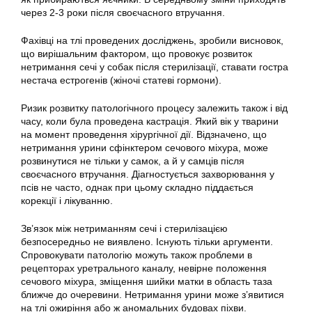
через 2-3 роки після своєчасного втручання.
Фахівці на тлі проведених досліджень, зробили висновок,
що вирішальним фактором, що провокує розвиток
нетримання сечі у собак після стерилізації, ставати гостра
нестача естрогенів (жіночі статеві гормони).
Ризик розвитку патологічного процесу залежить також і від
часу, коли була проведена кастрація. Який вік у тварини
на момент проведення хірургічної дії. Відзначено, що
нетримання урини сфінктером сечового міхура, може
розвинутися не тільки у самок, а й у самців після
своєчасного втручання. Діагностується захворювання у
псів не часто, однак при цьому складно піддається
корекції і лікуванню.
Зв’язок між нетриманням сечі і стерилізацією
безпосередньо не виявлено. Існують тільки аргументи.
Спровокувати патологію можуть також проблеми в
рецепторах уретрального каналу, невірне положення
сечового міхура, зміщення шийки матки в область таза
ближче до очеревини. Нетримання урини може з’явитися
на тлі ожиріння або ж аномальних будовах піхви.