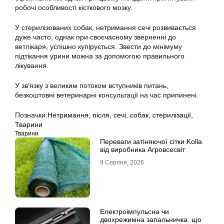
робочі особливості кісткового мозку.
У стерилізованих собак, нетримання сечі розвивається
дуже часто, однак при своєчасному зверненні до
ветлікаря, успішно купірується. Звести до мінімуму
підтікання урини можна за допомогою правильного
лікування.
У зв’язку з великим потоком вступників питань,
безкоштовні ветеринарні консультації на час припинені.
Позначки:
Нетримання
,
після
,
сечі
,
собак
,
стерилізації
,
Тварини
Тварини
Переваги затіняючої сітки Kolla
від виробника Агровсесвіт
9 Серпня, 2026
Електроімпульсна чи
двохрежимна запальничка: що