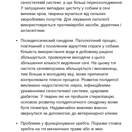
сечостатевій системі, а ще більші переохолодження.
У запущених випадках циститу у собаки в сечі
виникає кров, тварина мучиться від сильних
хворобливих почуттів. Для лікування патології
використовуються протимікробні засоби, діуретики і
антисептики.
Полидипсический синдром. Патологічний процес,
пов’язаний з посиленим відчуттям спраги у собаки.
Кількість використання води в добовому раціоні
збільшується, провокуючи виходячи з цього
збільшення кількості виділення сечі. На цьому тлі
частота сечовипускань збільшується і вихованець,
тим більше в молодому віці, може припинити
контролювати тілесні процеси. Розвиток полідипсії
викликано недостатністю нирок, інфекційними
ураженнями сечостатевої системи, цукровим
діабетом. У тварин які не пройшли стерилізацію,
основою розвитку полідипсичного синдрому може
бути піометра. Надзвичайно важливо вчасно
звернутися за допомогою до ветеринарної клініки.
Проблеми у функціонуванні хребта. Поразки стовпа
хребта на тлі механічних травм або ж змін