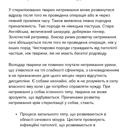
У стерилізованих тварин нетримання може розвинутися
відразу після того як проведена операція або ж через
певний проміжок часу. Також виявлена певна породна
приналежність. Такі породи як німецька пастуша, Стара
Англійська, величезний шнауцер, доберман пінчер,
Золотистий ретривер, боксер ризик розвитку нетримання
сечі збільшується після того як проведена операція, ніж у
інших порід. Чистокровні породи страждають від патології
частіше, ніж тварини, які не мають багатої родоводу.
Володар тварини не повинен плутати нетримання урини,
що з’явилося на тлі слабкості сфінктера, з сечовиділенням
в не призначених для цього місцях через відсутність
дисципліни. Є собаки неохайні, або ж не розуміють в силу
власного віку коли і де потрібно справляти нужду. При
нетриманні у собак істинного типу, тварина не може
зрозуміти, що відбувається. Причинами розвитку
нетримання крім стерилізації у собак, стають:
Процеси запального типу, що розвиваються в
області сечового міхура. Цистити провокують
інфекційні патології, що розвиваються в