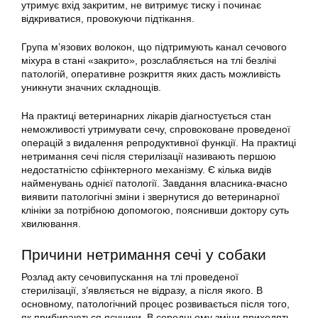
утримує вхід закритим, не витримує тиску і починає
відкриватися, провокуючи підтікання.
Група м’язових волокон, що підтримують канал сечового
міхура в стані «закрито», розслабляється на тлі безлічі
патологій, оперативне розкриття яких дасть можливість
уникнути значних складнощів.
На практиці ветеринарних лікарів діагностується стан
неможливості утримувати сечу, спровоковане проведеної
операцій з видалення репродуктивної функції. На практиці
нетримання сечі після стерилізації називають першою
недостатністю сфінктерного механізму. Є кілька видів
найменувань однієї патології. Завдання власника-вчасно
виявити патологічні зміни і звернутися до ветеринарної
клініки за потрібною допомогою, пояснивши доктору суть
хвилювання.
Причини нетримання сечі у собаки
Розлад акту сечовипускання на тлі проведеної
стерилізації, з’являється не відразу, а після якого. В
основному, патологічний процес розвивається після того,
як прибираються яєчники. В середньому зміни приходять