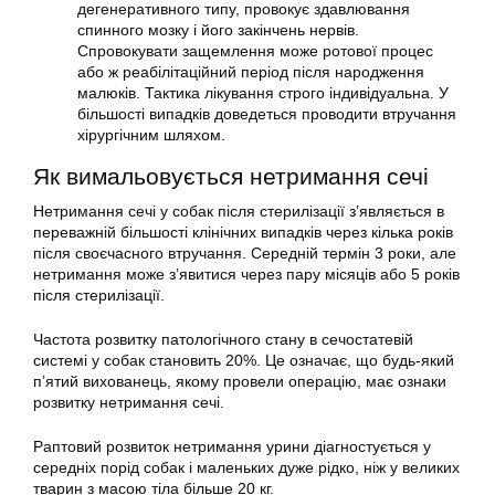
дегенеративного типу, провокує здавлювання
спинного мозку і його закінчень нервів.
Спровокувати защемлення може ротової процес
або ж реабілітаційний період після народження
малюків. Тактика лікування строго індивідуальна. У
більшості випадків доведеться проводити втручання
хірургічним шляхом.
Як вимальовується нетримання сечі
Нетримання сечі у собак після стерилізації з’являється в
переважній більшості клінічних випадків через кілька років
після своєчасного втручання. Середній термін 3 роки, але
нетримання може з’явитися через пару місяців або 5 років
після стерилізації.
Частота розвитку патологічного стану в сечостатевій
системі у собак становить 20%. Це означає, що будь-який
п’ятий вихованець, якому провели операцію, має ознаки
розвитку нетримання сечі.
Раптовий розвиток нетримання урини діагностується у
середніх порід собак і маленьких дуже рідко, ніж у великих
тварин з масою тіла більше 20 кг.